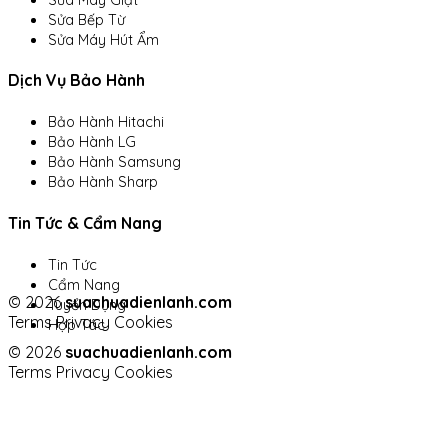
Sửa Bếp Từ
Sửa Máy Hút Ẩm
Dịch Vụ Bảo Hành
Bảo Hành Hitachi
Bảo Hành LG
Bảo Hành Samsung
Bảo Hành Sharp
Tin Tức & Cẩm Nang
Tin Tức
Cẩm Nang
© 2026
suachuadienlanh.com
Tuyển Dụng
Terms
Privacy
Cookies
Hợp Tác
© 2026
suachuadienlanh.com
Terms
Privacy
Cookies