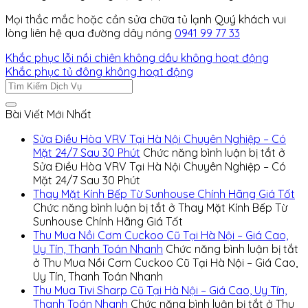
Mọi thắc mắc hoặc cần sửa chữa tủ lạnh Quý khách vui
lòng liên hệ qua đường dây nóng
0941 99 77 33
Khắc phục lỗi nồi chiên không dầu không hoạt động
Khắc phục tủ đông không hoạt động
Bài Viết Mới Nhất
Sửa Điều Hòa VRV Tại Hà Nội Chuyên Nghiệp – Có
Mặt 24/7 Sau 30 Phút
Chức năng bình luận bị tắt
ở
Sửa Điều Hòa VRV Tại Hà Nội Chuyên Nghiệp – Có
Mặt 24/7 Sau 30 Phút
Thay Mặt Kính Bếp Từ Sunhouse Chính Hãng Giá Tốt
Chức năng bình luận bị tắt
ở Thay Mặt Kính Bếp Từ
Sunhouse Chính Hãng Giá Tốt
Thu Mua Nồi Cơm Cuckoo Cũ Tại Hà Nội – Giá Cao,
Uy Tín, Thanh Toán Nhanh
Chức năng bình luận bị tắt
ở Thu Mua Nồi Cơm Cuckoo Cũ Tại Hà Nội – Giá Cao,
Uy Tín, Thanh Toán Nhanh
Thu Mua Tivi Sharp Cũ Tại Hà Nội – Giá Cao, Uy Tín,
Thanh Toán Nhanh
Chức năng bình luận bị tắt
ở Thu