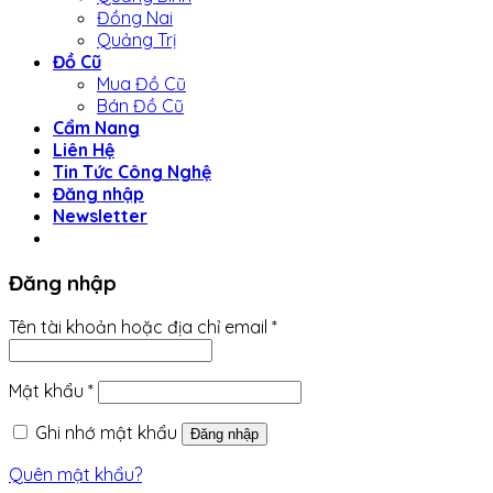
Đồng Nai
Quảng Trị
Đồ Cũ
Mua Đồ Cũ
Bán Đồ Cũ
Cẩm Nang
Liên Hệ
Tin Tức Công Nghệ
Đăng nhập
Newsletter
Đăng nhập
Tên tài khoản hoặc địa chỉ email
*
Mật khẩu
*
Ghi nhớ mật khẩu
Đăng nhập
Quên mật khẩu?