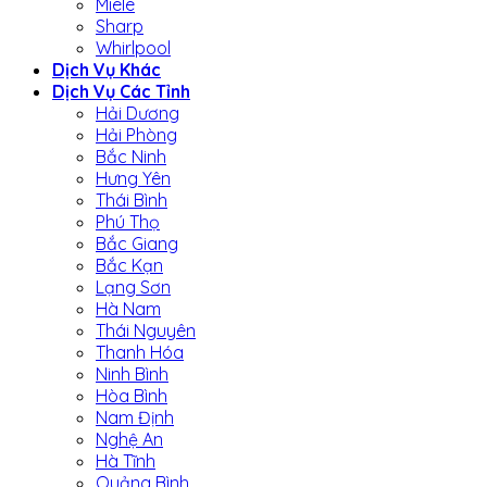
Miele
Sharp
Whirlpool
Dịch Vụ Khác
Dịch Vụ Các Tỉnh
Hải Dương
Hải Phòng
Bắc Ninh
Hưng Yên
Thái Bình
Phú Thọ
Bắc Giang
Bắc Kạn
Lạng Sơn
Hà Nam
Thái Nguyên
Thanh Hóa
Ninh Bình
Hòa Bình
Nam Định
Nghệ An
Hà Tĩnh
Quảng Bình