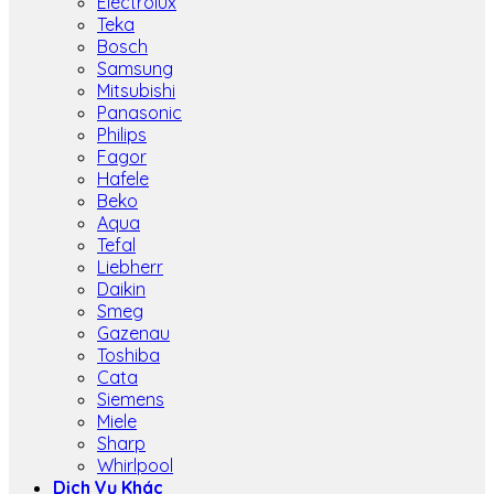
Electrolux
Teka
Bosch
Samsung
Mitsubishi
Panasonic
Philips
Fagor
Hafele
Beko
Aqua
Tefal
Liebherr
Daikin
Smeg
Gazenau
Toshiba
Cata
Siemens
Miele
Sharp
Whirlpool
Dịch Vụ Khác