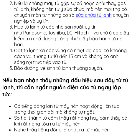
Nếu lỡ chẳng may tủ gặp sự cố hoặc phải thay gas
tủ lạnh, không nên tự ý sửa chữa, mà nên mời thợ có
chuyên môn từ những cơ sở
sửa chữa tủ lạnh
chuyên
nghiệp và uy tín.
Mua tủ lạnh từ các nhà sản xuất uy tín
như Panasonic, Toshiba, LG, Hitachi… và chú ý có giấy
kiểm tra chất lượng cũng như giấy bảo hành từ nơi
bán.
Đặt tủ lạnh xa các vùng có nhiệt độ cao, có khoảng
cách với tường từ 10 đến 15 cm và không có ánh
sáng rọi trực tiếp vào tủ.
Bảo dưỡng, vệ sinh tủ lạnh thường xuyên.
Nếu bạn nhận thấy những dấu hiệu sau đây từ tủ
lạnh, thì cần ngắt nguồn điện của tủ ngay lập
tức:
Có tiếng động lớn từ máy nén hoạt động liên tục
trong thời gian dài mà không tự ngắt.
Sờ hai thành tủ cảm thấy rất nóng hay cảm thấy có
khí rất nóng tỏa ra từ máy nén.
Nghe thấy tiếng động lạ phát ra từ máy nén.