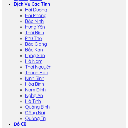
Dịch Vụ Các Tỉnh
Hải Dương
Hải Phòng
Bắc Ninh
Hưng Yên
Thái Bình
Phú Thọ
Bắc Giang
Bắc Kạn
Lạng Sơn
Hà Nam
Thái Nguyên
Thanh Hóa
Ninh Bình
Hòa Bình
Nam Định
Nghệ An
Hà Tĩnh
Quảng Bình
Đồng Nai
Quảng Trị
Đồ Cũ