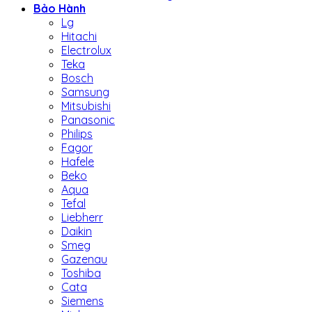
Bảo Hành
Lg
Hitachi
Electrolux
Teka
Bosch
Samsung
Mitsubishi
Panasonic
Philips
Fagor
Hafele
Beko
Aqua
Tefal
Liebherr
Daikin
Smeg
Gazenau
Toshiba
Cata
Siemens