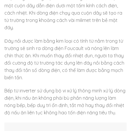
một cuộn dây dẫn điện dưới một tấm kính cách điện,
cách nhiệt. Khi dòng điện chạy qua cuộn dây sẽ tạo ra
từ trường trong khoảng cách vài milimet trên bề mặt
đáy.
Đáy nồi được làm bằng kim loại có tính từ nằm trong từ
trường sẽ sinh ra dòng điện Foucault và nóng lên làm
chín thức ăn. Khi muốn thay đổi nhiệt đun, người ta thay
đổi cường độ từ trường tác dụng lên đáy nồi bằng cách
thay đổi tần số dòng điện, có thể làm được bằng mạch
biến tần.
Bếp từ inverter sử dụng bộ vi xử lý thông minh xử lý dòng
điện, khi nấu ăn không phải bù phần năng lượng làm
nóng bếp, bếp duy trì ổn định, tắt mở hay thay đổi nhiệt
độ nấu ăn liên tục không hao tốn điện năng tiêu thụ.