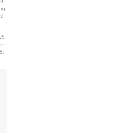
êu
ăng
tủ
và
bạn
ất