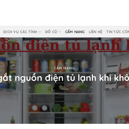
DỊCH VỤ CÁC TỈNH
ĐỒ CŨ
CẨM NANG
LIÊN HỆ
TIN TỨC CÔ
CẨM NANG
gắt nguồn điện tủ lạnh khi kh