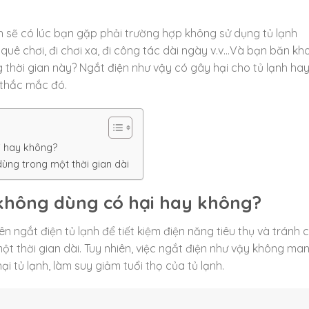
ẳn sẽ có lúc bạn gặp phải trường hợp không sử dụng tủ lạnh
 quê chơi, đi chơi xa, đi công tác dài ngày v.v…Và bạn băn kh
g thời gian này? Ngắt điện như vậy có gây hại cho tủ lạnh ha
 thắc mắc đó.
ại hay không?
dùng trong một thời gian dài
i không dùng có hại hay không?
 ngắt điện tủ lạnh để tiết kiệm điện năng tiêu thụ và tránh 
t thời gian dài. Tuy nhiên, việc ngắt điện như vậy không ma
ại tủ lạnh, làm suy giảm tuổi thọ của tủ lạnh.