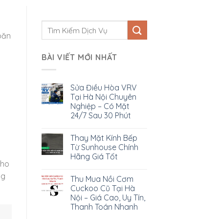
oăn
y
BÀI VIẾT MỚI NHẤT
Sửa Điều Hòa VRV
Tại Hà Nội Chuyên
Nghiệp – Có Mặt
24/7 Sau 30 Phút
Thay Mặt Kính Bếp
Từ Sunhouse Chính
Hãng Giá Tốt
cho
ng
Thu Mua Nồi Cơm
Cuckoo Cũ Tại Hà
Nội – Giá Cao, Uy Tín,
Thanh Toán Nhanh