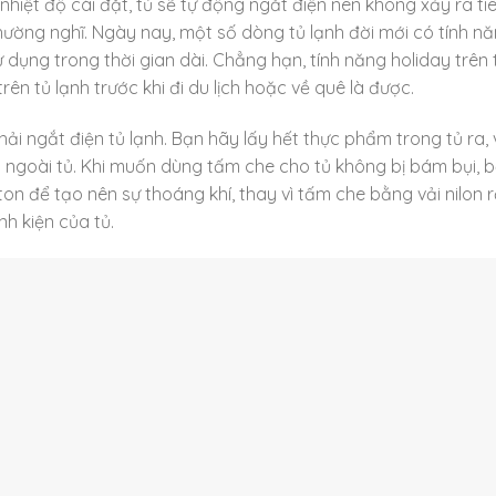
nhiệt độ cài đặt, tủ sẽ tự động ngắt điện nên không xảy ra ti
hường nghĩ. Ngày nay, một số dòng tủ lạnh đời mới có tính n
 dụng trong thời gian dài. Chẳng hạn, tính năng holiday trên 
rên tủ lạnh trước khi đi du lịch hoặc về quê là được.
i ngắt điện tủ lạnh. Bạn hãy lấy hết thực phẩm trong tủ ra, 
a ngoài tủ. Khi muốn dùng tấm che cho tủ không bị bám bụi, 
on để tạo nên sự thoáng khí, thay vì tấm che bằng vải nilon r
nh kiện của tủ.