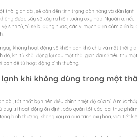
ột thời gian dài, sẽ dẫn đến tình trạng dàn nóng và dàn lạnh
h không được sấy sẽ xảy ra hiện tượng oxy hóa. Ngoài ra, nếu
 vệ sinh tủ, tủ sẽ bị đọng nước, các vi mạch điện cảm biến bị
h.
 ngày không hoạt động sẽ khiến bạn khó chịu và mất thời gia
 đó, khi tủ khởi động lại sau một thời gian dài sẽ tiêu thụ mộ
khi bạn để tủ hoạt động bình thường.
tủ lạnh khi không dùng trong một thờ
an dài, tốt nhất bạn nên điều chỉnh nhiệt độ của tủ ở mức thấ
tủ duy trì hoạt động ổn định, bảo quản tốt các loại thực phẩm
ộng bình thường, không xảy ra quá trình oxy hóa, vừa tiết ki