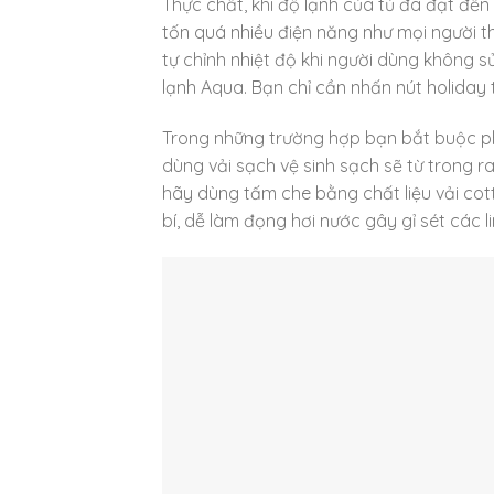
Thực chất, khi độ lạnh của tủ đã đạt đến 
tốn quá nhiều điện năng như mọi người t
tự chỉnh nhiệt độ khi người dùng không sử
lạnh Aqua. Bạn chỉ cần nhấn nút holiday t
Trong những trường hợp bạn bắt buộc phả
dùng vải sạch vệ sinh sạch sẽ từ trong r
hãy dùng tấm che bằng chất liệu vải cott
bí, dễ làm đọng hơi nước gây gỉ sét các li