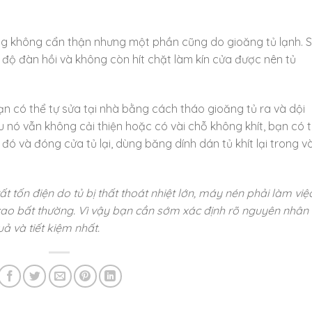
ụng không cẩn thận nhưng một phần cũng do gioăng tủ lạnh. 
 độ đàn hồi và không còn hít chặt làm kín cửa được nên tủ
ạn có thể tự sửa tại nhà bằng cách tháo gioăng tủ ra và dội
u nó vẫn không cải thiện hoặc có vài chỗ không khít, bạn có 
 và đóng cửa tủ lại, dùng băng dính dán tủ khít lại trong v
t tốn điện do tủ bị thất thoát nhiệt lớn, máy nén phải làm việ
 cao bất thường. Vì vậy bạn cần sớm xác định rõ nguyên nhân
ả và tiết kiệm nhất.