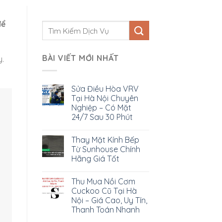
để
BÀI VIẾT MỚI NHẤT
y.
Sửa Điều Hòa VRV
Tại Hà Nội Chuyên
Nghiệp – Có Mặt
24/7 Sau 30 Phút
Thay Mặt Kính Bếp
Từ Sunhouse Chính
Hãng Giá Tốt
Thu Mua Nồi Cơm
Cuckoo Cũ Tại Hà
Nội – Giá Cao, Uy Tín,
Thanh Toán Nhanh