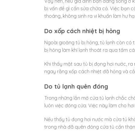
Vậy nên, nếu gia đình bạn đang sống ở k
bị vấn đề gì cần sửa chữa cả. Việc bạn c
thoáng, không sinh ra vi khuẩn làm hư hạ
Do xốp cách nhiệt bị hỏng
Ngoài gioăng tủ bị hỏng, tủ lạnh còn có 
bị hỏng làm khí lạnh thoát ra qua tấm cá
Khi thấy mặt sau tủ bị đọng hơi nước, ra
ngay rằng xốp cách nhiệt đã hỏng và cầ
Do tủ lạnh quên đóng
Trong những lần mở cửa tủ lạnh chắc ch
luôn việc đóng cửa. Việc này làm cho hơi 
Nếu thấy tủ đọng hơi nước mà cửa tủ khô
trong nhà đã quên đóng cửa tủ cẩn thận