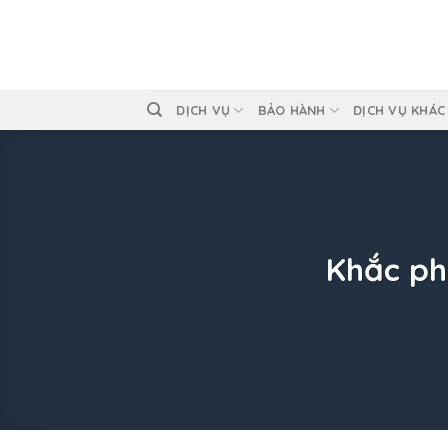
Skip
to
content
DỊCH VỤ
BẢO HÀNH
DỊCH VỤ KHÁC
Khắc ph