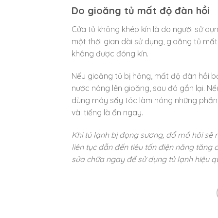
Do gioăng tủ mất độ đàn hồi
Cửa tủ không khép kín là do người sử d
một thời gian dài sử dụng, gioăng tủ mất
không được đóng kín.
Nếu gioăng tủ bị hỏng, mất độ đàn hồi b
nước nóng lên gioăng, sau đó gắn lại. Nế
dùng máy sấy tóc làm nóng những phần đó
vài tiếng là ổn ngay.
Khi tủ lạnh bị đọng sương, đổ mồ hôi sẽ rấ
liên tục dẫn đến tiêu tốn điện năng tăng
sửa chữa ngay để sử dụng tủ lạnh hiệu qu