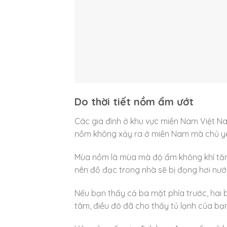
Do thời tiết nồm ẩm ướt
Các gia đình ở khu vực miền Nam Việt Nam
nồm không xảy ra ở miền Nam mà chủ yế
Mùa nồm là mùa mà độ ẩm không khí tăng
nên đồ đạc trong nhà sẽ bị đọng hơi nướ
Nếu bạn thấy cả ba mặt phía trước, hai 
tâm, điều đó đã cho thấy tủ lạnh của bạn