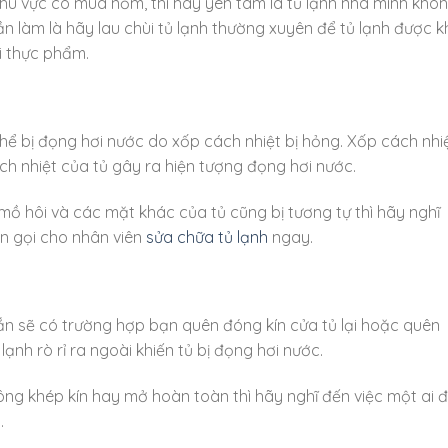
hu vực có mùa nồm, thì hãy yên tâm là tủ lạnh nhà mình khô
ần làm là hãy lau chùi tủ lạnh thường xuyên để tủ lạnh được 
i thực phẩm.
thể bị đọng hơi nước do xốp cách nhiệt bị hỏng. Xốp cách nhi
ch nhiệt của tủ gây ra hiện tượng đọng hơi nước.
 mồ hôi và các mặt khác của tủ cũng bị tương tự thì hãy nghĩ
n gọi cho nhân viên
sửa chữa tủ lạnh
ngay.
ắn sẽ có trường hợp bạn quên đóng kín cửa tủ lại hoặc quên
lạnh rò rỉ ra ngoài khiến tủ bị đọng hơi nước.
ng khép kín hay mở hoàn toàn thì hãy nghĩ đến việc một ai 
.