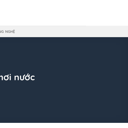
NG NGHỆ
hơi nước