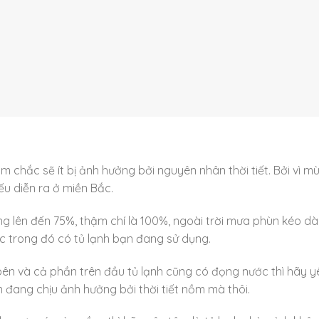
 chắc sẽ ít bị ảnh hưởng bởi nguyên nhân thời tiết. Bởi vì m
u diễn ra ở miền Bắc.
 lên đến 75%, thậm chí là 100%, ngoài trời mưa phùn kéo dà
c trong đó có tủ lạnh bạn đang sử dụng.
bên và cả phần trên đầu tủ lạnh cũng có đọng nước thì hãy y
 đang chịu ảnh hưởng bởi thời tiết nồm mà thôi.