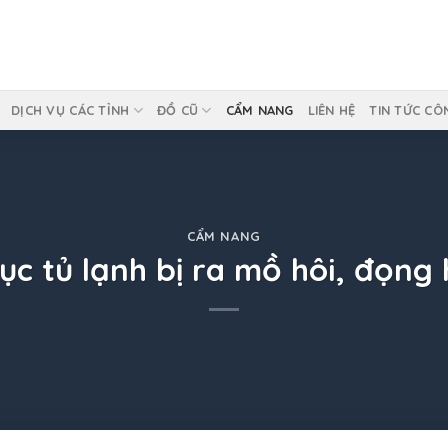
DỊCH VỤ CÁC TỈNH
ĐỒ CŨ
CẨM NANG
LIÊN HỆ
TIN TỨC CÔ
CẨM NANG
ục tủ lạnh bị ra mồ hôi, đọng 