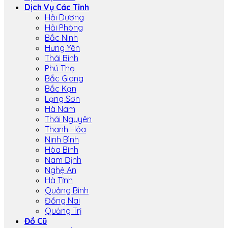
Dịch Vụ Các Tỉnh
Hải Dương
Hải Phòng
Bắc Ninh
Hưng Yên
Thái Bình
Phú Thọ
Bắc Giang
Bắc Kạn
Lạng Sơn
Hà Nam
Thái Nguyên
Thanh Hóa
Ninh Bình
Hòa Bình
Nam Định
Nghệ An
Hà Tĩnh
Quảng Bình
Đồng Nai
Quảng Trị
Đồ Cũ