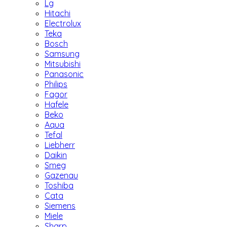
Lg
Hitachi
Electrolux
Teka
Bosch
Samsung
Mitsubishi
Panasonic
Philips
Fagor
Hafele
Beko
Aqua
Tefal
Liebherr
Daikin
Smeg
Gazenau
Toshiba
Cata
Siemens
Miele
Sharp