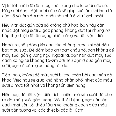
Vị trí tốt nhất để đặt máy sưởi trong nhà là dưới cửa sổ.
Máy sưởi được đặt dưới cửa sổ sẽ giúp sưởi ấm khí lạnh từ
cửa sổ và làm ấm một phần sàn nhà ở vị trí lạnh nhất.
Nếu vị trí đặt gần cửa sổ không phù hợp, bạn hãy cân
nhắc đặt máy sưởi ở góc phòng, không đặt tại những nơi
hấp thụ nhiệt để tận dụng nhiệt năng và tiết kiệm điện.
Ngoài ra, hãy đóng kín các cửa phòng trước khi bắt đầu
bật máy sưởi. Để đảm bảo an toàn cháy nổ, bạn không để
máy sưởi gần giường ngủ. Ngoài ra, bạn nên đặt máy sưởi
cách xa người khoảng 1,5-2m bởi nếu bạn ở quá gần máy
sưởi, bạn sẽ cảm giác nóng rát da.
Tiếp theo, không để máy sưởi bị che chắn bởi các món đồ
khác. Việc này sẽ giúp khả năng phân phối nhiệt của máy
sưởi ở mức tốt nhất và không tốn điện năng.
Hiện nay, để tiết kiệm diện tích, nhiều nhà sản xuất đã cho
ra đời máy sưởi gắn tường. Với thiết bị này, bạn cần lắp
cách mặt sàn tối thiểu 10cm và khoảng cách giữa máy
sưởi gắn tường với các thiết bị các là 10cm.