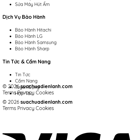
Sửa Máy Hút Ẩm
Dịch Vụ Bảo Hành
Bảo Hành Hitachi
Bảo Hành LG
Bảo Hành Samsung
Bảo Hành Sharp
Tin Tức & Cẩm Nang
Tin Tức
Cẩm Nang
© 2026
suachuadienlanh.com
Tuyển Dụng
Terms
Privacy
Cookies
Hợp Tác
© 2026
suachuadienlanh.com
Terms
Privacy
Cookies