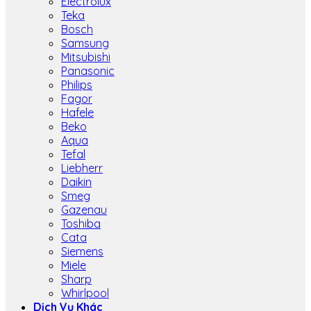
Electrolux
Teka
Bosch
Samsung
Mitsubishi
Panasonic
Philips
Fagor
Hafele
Beko
Aqua
Tefal
Liebherr
Daikin
Smeg
Gazenau
Toshiba
Cata
Siemens
Miele
Sharp
Whirlpool
Dịch Vụ Khác