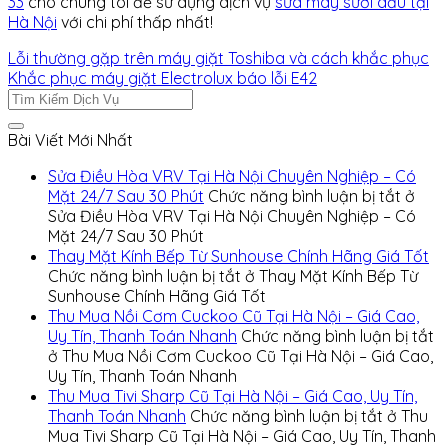
33
cho chúng tôi để sử dụng dịch vụ
sửa máy sưởi dầu tại
Hà Nội
với chi phí thấp nhất!
Lỗi thường gặp trên máy giặt Toshiba và cách khắc phục
Khắc phục máy giặt Electrolux báo lỗi E42
Bài Viết Mới Nhất
Sửa Điều Hòa VRV Tại Hà Nội Chuyên Nghiệp – Có
Mặt 24/7 Sau 30 Phút
Chức năng bình luận bị tắt
ở
Sửa Điều Hòa VRV Tại Hà Nội Chuyên Nghiệp – Có
Mặt 24/7 Sau 30 Phút
Thay Mặt Kính Bếp Từ Sunhouse Chính Hãng Giá Tốt
Chức năng bình luận bị tắt
ở Thay Mặt Kính Bếp Từ
Sunhouse Chính Hãng Giá Tốt
Thu Mua Nồi Cơm Cuckoo Cũ Tại Hà Nội – Giá Cao,
Uy Tín, Thanh Toán Nhanh
Chức năng bình luận bị tắt
ở Thu Mua Nồi Cơm Cuckoo Cũ Tại Hà Nội – Giá Cao,
Uy Tín, Thanh Toán Nhanh
Thu Mua Tivi Sharp Cũ Tại Hà Nội – Giá Cao, Uy Tín,
Thanh Toán Nhanh
Chức năng bình luận bị tắt
ở Thu
Mua Tivi Sharp Cũ Tại Hà Nội – Giá Cao, Uy Tín, Thanh