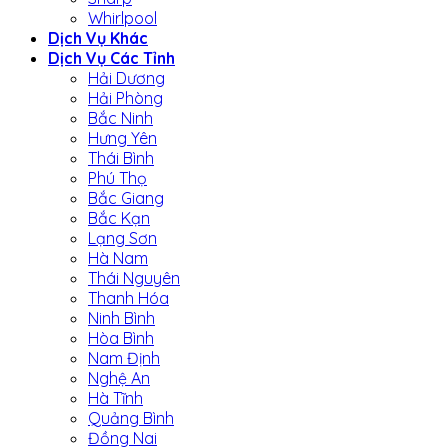
Whirlpool
Dịch Vụ Khác
Dịch Vụ Các Tỉnh
Hải Dương
Hải Phòng
Bắc Ninh
Hưng Yên
Thái Bình
Phú Thọ
Bắc Giang
Bắc Kạn
Lạng Sơn
Hà Nam
Thái Nguyên
Thanh Hóa
Ninh Bình
Hòa Bình
Nam Định
Nghệ An
Hà Tĩnh
Quảng Bình
Đồng Nai