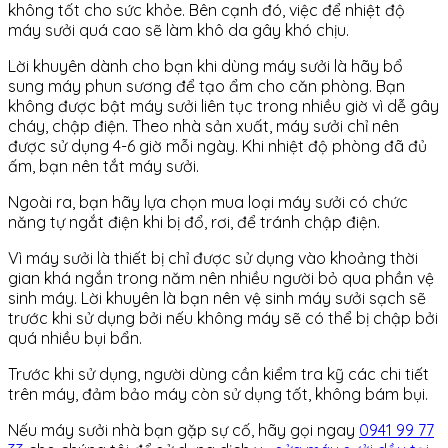
không tốt cho sức khỏe. Bên cạnh đó, việc để nhiệt độ
máy sưởi quá cao sẽ làm khô da gây khó chịu.
Lời khuyên dành cho bạn khi dùng máy sưởi là hãy bổ
sung máy phun sương để tạo ẩm cho căn phòng. Bạn
không được bật máy sưởi liên tục trong nhiều giờ vì dễ gây
cháy, chập điện. Theo nhà sản xuất, máy sưởi chỉ nên
được sử dụng 4-6 giờ mỗi ngày. Khi nhiệt độ phòng đã đủ
ấm, bạn nên tắt máy sưởi.
Ngoài ra, bạn hãy lựa chọn mua loại máy sưởi có chức
năng tự ngắt điện khi bị đổ, rơi, để tránh chập điện.
Vì máy sưởi là thiết bị chỉ được sử dụng vào khoảng thời
gian khá ngắn trong năm nên nhiều người bỏ qua phần vệ
sinh máy. Lời khuyên là bạn nên vệ sinh máy sưởi sạch sẽ
trước khi sử dụng bởi nếu không máy sẽ có thể bị chập bởi
quá nhiều bụi bẩn.
Trước khi sử dụng, người dùng cần kiểm tra kỹ các chi tiết
trên máy, đảm bảo máy còn sử dụng tốt, không bám bụi.
Nếu máy sưởi nhà bạn gặp sự cố, hãy gọi ngay
0941 99 77