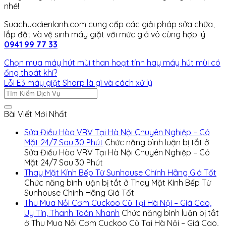
nhé!
Suachuadienlanh.com cung cấp các giải pháp sửa chữa,
lắp đặt và vệ sinh máy giặt với mức giá vô cùng hợp lý
0941 99 77 33
Chọn mua máy hút mùi than hoạt tính hay máy hút mùi có
ống thoát khí?
Lỗi E3 máy giặt Sharp là gì và cách xử lý
Bài Viết Mới Nhất
Sửa Điều Hòa VRV Tại Hà Nội Chuyên Nghiệp – Có
Mặt 24/7 Sau 30 Phút
Chức năng bình luận bị tắt
ở
Sửa Điều Hòa VRV Tại Hà Nội Chuyên Nghiệp – Có
Mặt 24/7 Sau 30 Phút
Thay Mặt Kính Bếp Từ Sunhouse Chính Hãng Giá Tốt
Chức năng bình luận bị tắt
ở Thay Mặt Kính Bếp Từ
Sunhouse Chính Hãng Giá Tốt
Thu Mua Nồi Cơm Cuckoo Cũ Tại Hà Nội – Giá Cao,
Uy Tín, Thanh Toán Nhanh
Chức năng bình luận bị tắt
ở Thu Mua Nồi Cơm Cuckoo Cũ Tại Hà Nội – Giá Cao,