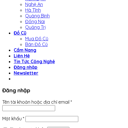
Nghệ An
Hà Tĩnh
Quảng Bình
Đồng Nai
Quảng Trị
Đồ Cũ
Mua Đồ Cũ
Bán Đồ Cũ
Cẩm Nang
Liên Hệ
Tin Tức Công Nghệ
Đăng nhập
Newsletter
Đăng nhập
Tên tài khoản hoặc địa chỉ email
*
Mật khẩu
*