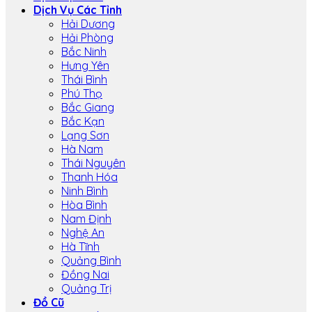
Dịch Vụ Các Tỉnh
Hải Dương
Hải Phòng
Bắc Ninh
Hưng Yên
Thái Bình
Phú Thọ
Bắc Giang
Bắc Kạn
Lạng Sơn
Hà Nam
Thái Nguyên
Thanh Hóa
Ninh Bình
Hòa Bình
Nam Định
Nghệ An
Hà Tĩnh
Quảng Bình
Đồng Nai
Quảng Trị
Đồ Cũ