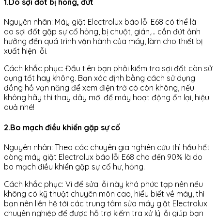
1.Do sợi đốt bị hỏng, đứt
Nguyên nhân: Máy giặt Electrolux báo lỗi E68 có thể là
do sợi đốt gặp sự cố hỏng, bị chuột, gián,… cắn đứt ảnh
hưởng đến quá trình vận hành của máy, làm cho thiết bị
xuất hiện lỗi.
Cách khắc phục: Đầu tiên bạn phải kiểm tra sợi đốt còn sử
dụng tốt hay không. Bạn xác định bằng cách sử dụng
đồng hồ vạn năng để xem điện trở có còn không, nếu
không hãy thì thay dây mới để máy hoạt động ổn lại, hiệu
quả nhé!
2.Bo mạch điều khiển gặp sự cố
Nguyên nhân: Theo các chuyên gia nghiên cứu thì hầu hết
dòng máy giặt Electrolux báo lỗi E68 cho đến 90% là do
bo mạch điều khiển gặp sự cố hư, hỏng.
Cách khắc phục: Vì để sửa lỗi này khá phức tạp nên nếu
không có kỹ thuật chuyên môn cao, hiểu biết về máy, thì
bạn nên liên hệ tới các trung tâm sửa máy giặt Electrolux
chuyên nghiệp để được hỗ trợ kiểm tra xử lý lỗi giúp bạn