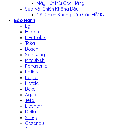
Máy Hút Mùi Các Hãng
Sửa Nồi Chiên Không Dầu
Nồi Chiên Không Dầu Các HÃNG
Bảo Hành
Lg
Hitachi
Electrolux
Teka
Bosch
Samsung
Mitsubishi
Panasonic
Philips
Fagor
Hafele
Beko
Aqua
Tefal
Liebherr
Daikin
Smeg
Gazenau