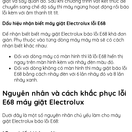
giặt và sấy quần áo. Sau khi chương trình vắt kết thúc để
chuyển sang chế độ sấy thì máy ngừng hoạt động rồi báo
lỗi kèm với âm thanh tít tít.
Dấu hiệu nhận biết máy giặt Electrolux lỗi E68
Để nhận biết biết máy giặt Electrolux báo lỗi E68 khá đơn
giản. Phụ thuộc vào từng dòng máy máy mà sẽ có cách
nhận biết khác nhau:
Đối với dòng máy có màn hình thì lã lỗi E68 hiển thị
ngay trên màn hình kèm với nháy đèn màu đỏ.
Đối với dòng không có màn hình thì máy giặt báo lỗi
E68 bằng cách nháy đèn với 6 lần nháy đỏ và 8 lần
nháy xanh.
Nguyên nhân và cách khắc phục lỗi
E68 máy giặt Electrolux
Dưới đây là một số nguyên nhân chủ yếu làm cho máy
giặt Electrolux báo lỗi E68: