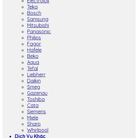
Electrolux
Teka
Bosch
Samsung
Mitsubishi
Panasonic
Philips
Fagor
Hafele
Beko
Aqua
Tefal
Liebherr
Daikin
Smeg
Gazenau
Toshiba
Cata
Siemens
Miele
Sharp
Whirlpool
Dịch Vụ Khác