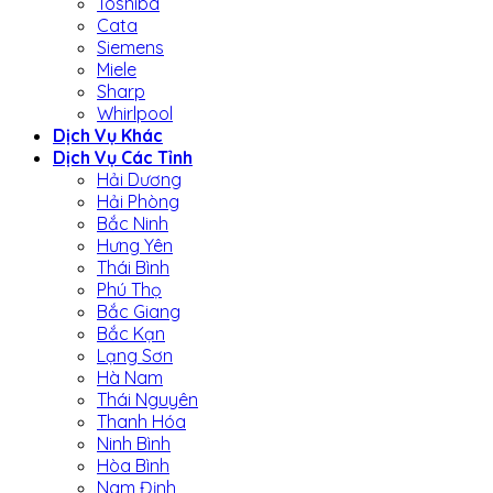
Toshiba
Cata
Siemens
Miele
Sharp
Whirlpool
Dịch Vụ Khác
Dịch Vụ Các Tỉnh
Hải Dương
Hải Phòng
Bắc Ninh
Hưng Yên
Thái Bình
Phú Thọ
Bắc Giang
Bắc Kạn
Lạng Sơn
Hà Nam
Thái Nguyên
Thanh Hóa
Ninh Bình
Hòa Bình
Nam Định