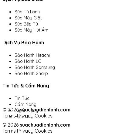
Sửa Tủ Lạnh
Sửa Máy Giặt
Sửa Bếp Từ
Sửa Máy Hút Ẩm
Dịch Vụ Bảo Hành
Bảo Hành Hitachi
Bảo Hành LG
Bảo Hành Samsung
Bảo Hành Sharp
Tin Tức & Cẩm Nang
Tin Tức
Cẩm Nang
© 2026
suachuadienlanh.com
Tuyển Dụng
Terms
Privacy
Cookies
Hợp Tác
© 2026
suachuadienlanh.com
Terms
Privacy
Cookies