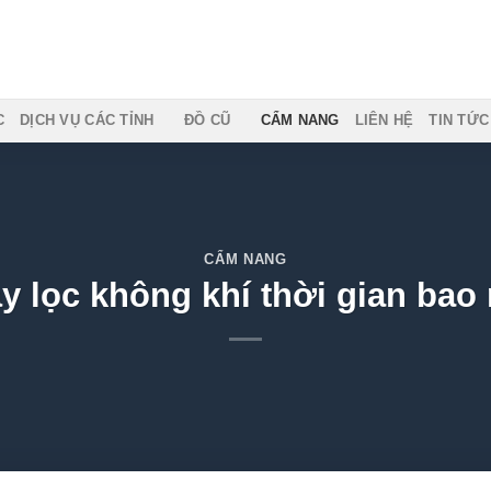
DỊCH VỤ CÁC TỈNH
ĐỒ CŨ
CẨM NANG
LIÊN HỆ
TIN TỨC CÔ
CẨM NANG
 lọc không khí thời gian bao 