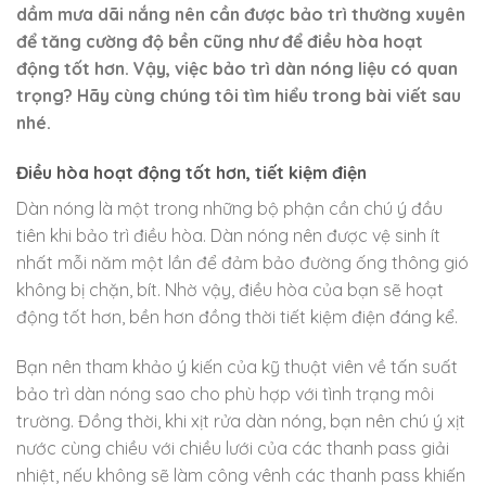
dầm mưa dãi nắng nên cần được bảo trì thường xuyên
để tăng cường độ bền cũng như để điều hòa hoạt
động tốt hơn. Vậy, việc bảo trì dàn nóng liệu có quan
trọng? Hãy cùng chúng tôi tìm hiểu trong bài viết sau
nhé.
Điều hòa hoạt động tốt hơn, tiết kiệm điện
Dàn nóng là một trong những bộ phận cần chú ý đầu
tiên khi bảo trì điều hòa. Dàn nóng nên được vệ sinh ít
nhất mỗi năm một lần để đảm bảo đường ống thông gió
không bị chặn, bít. Nhờ vậy, điều hòa của bạn sẽ hoạt
động tốt hơn, bền hơn đồng thời tiết kiệm điện đáng kể.
Bạn nên tham khảo ý kiến của kỹ thuật viên về tấn suất
bảo trì dàn nóng sao cho phù hợp với tình trạng môi
trường. Đồng thời, khi xịt rửa dàn nóng, bạn nên chú ý xịt
nước cùng chiều với chiều lưới của các thanh pass giải
nhiệt, nếu không sẽ làm công vênh các thanh pass khiến