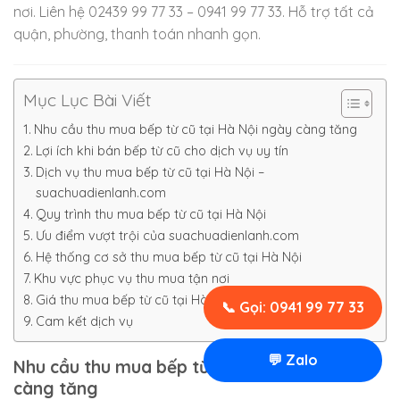
nơi. Liên hệ 02439 99 77 33 – 0941 99 77 33. Hỗ trợ tất cả
quận, phường, thanh toán nhanh gọn.
Mục Lục Bài Viết
Nhu cầu thu mua bếp từ cũ tại Hà Nội ngày càng tăng
Lợi ích khi bán bếp từ cũ cho dịch vụ uy tín
Dịch vụ thu mua bếp từ cũ tại Hà Nội –
suachuadienlanh.com
Quy trình thu mua bếp từ cũ tại Hà Nội
Ưu điểm vượt trội của suachuadienlanh.com
Hệ thống cơ sở thu mua bếp từ cũ tại Hà Nội
Khu vực phục vụ thu mua tận nơi
Giá thu mua bếp từ cũ tại Hà Nội
📞 Gọi: 0941 99 77 33
Cam kết dịch vụ
💬 Zalo
Nhu cầu thu mua bếp từ cũ tại Hà Nội ngày
càng tăng