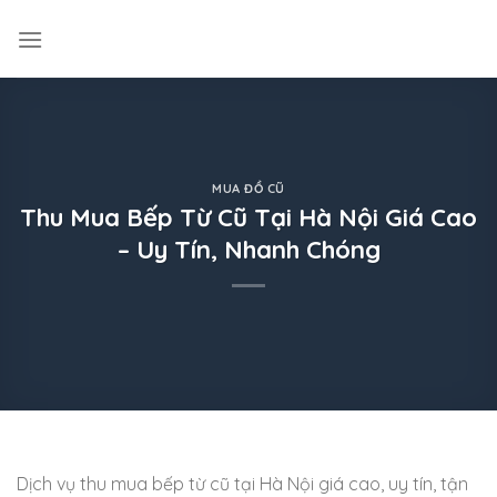
Skip
to
content
MUA ĐỒ CŨ
Thu Mua Bếp Từ Cũ Tại Hà Nội Giá Cao
– Uy Tín, Nhanh Chóng
Dịch vụ thu mua bếp từ cũ tại Hà Nội giá cao, uy tín, tận