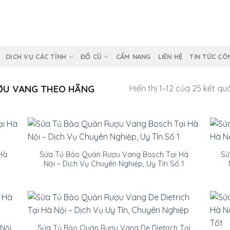
DỊCH VỤ CÁC TỈNH
ĐỒ CŨ
CẨM NANG
LIÊN HỆ
TIN TỨC CÔ
ỢU VANG THEO HÃNG
Hiển thị 1–12 của 25 kết qu
Hà
Sửa Tủ Bảo Quản Rượu Vang Bosch Tại Hà
Sử
Nội – Dịch Vụ Chuyên Nghiệp, Uy Tín Số 1
Nội
Sửa Tủ Bảo Quản Rượu Vang De Dietrich Tại