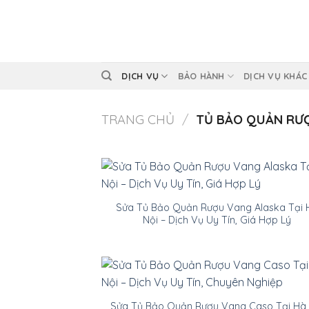
Skip
to
content
DỊCH VỤ
BẢO HÀNH
DỊCH VỤ KHÁC
TRANG CHỦ
/
TỦ BẢO QUẢN RƯ
Sửa Tủ Bảo Quản Rượu Vang Alaska Tại 
Nội – Dịch Vụ Uy Tín, Giá Hợp Lý
Sửa Tủ Bảo Quản Rượu Vang Caso Tại Hà 