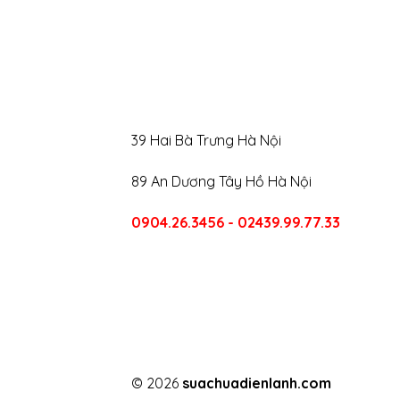
39 Hai Bà Trưng Hà Nội
89 An Dương Tây Hồ Hà Nội
0904.26.3456 - 02439.99.77.33
CALL US
E-MAIL
© 2026
suachuadienlanh.com