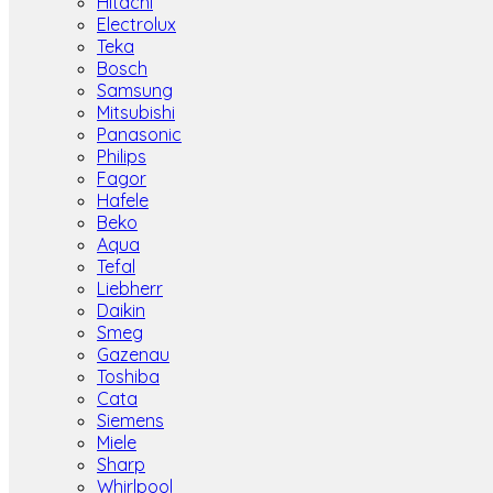
Hitachi
Electrolux
Teka
Bosch
Samsung
Mitsubishi
Panasonic
Philips
Fagor
Hafele
Beko
Aqua
Tefal
Liebherr
Daikin
Smeg
Gazenau
Toshiba
Cata
Siemens
Miele
Sharp
Whirlpool