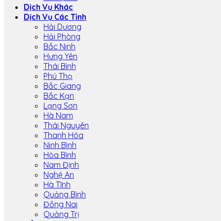
Dịch Vụ Khác
Dịch Vụ Các Tỉnh
Hải Dương
Hải Phòng
Bắc Ninh
Hưng Yên
Thái Bình
Phú Thọ
Bắc Giang
Bắc Kạn
Lạng Sơn
Hà Nam
Thái Nguyên
Thanh Hóa
Ninh Bình
Hòa Bình
Nam Định
Nghệ An
Hà Tĩnh
Quảng Bình
Đồng Nai
Quảng Trị