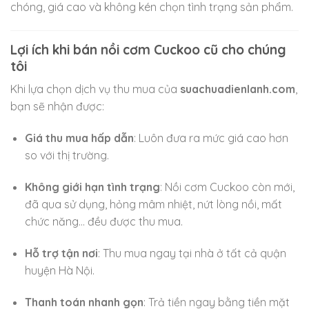
chóng, giá cao và không kén chọn tình trạng sản phẩm.
Lợi ích khi bán nồi cơm Cuckoo cũ cho chúng
tôi
Khi lựa chọn dịch vụ thu mua của
suachuadienlanh.com
,
bạn sẽ nhận được:
Giá thu mua hấp dẫn
: Luôn đưa ra mức giá cao hơn
so với thị trường.
Không giới hạn tình trạng
: Nồi cơm Cuckoo còn mới,
đã qua sử dụng, hỏng mâm nhiệt, nứt lòng nồi, mất
chức năng… đều được thu mua.
Hỗ trợ tận nơi
: Thu mua ngay tại nhà ở tất cả quận
huyện Hà Nội.
Thanh toán nhanh gọn
: Trả tiền ngay bằng tiền mặt