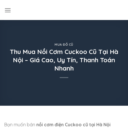
Skip
to
content
MUA ĐỒ CŨ
Thu Mua Nồi Cơm Cuckoo Cũ Tại Hà
Nội – Giá Cao, Uy Tín, Thanh Toán
Nhanh
Bạn muốn bán
nồi cơm điện Cuckoo cũ tại Hà Nội