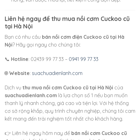
Liên hệ ngay để thu mua nồi cơm Cuckoo cũ
tại Hà Nội
Bạn có nhu cầu
bán nồi cơm điện Cuckoo cũ tại Hà
Nội
? Hãy gọi ngay cho chúng tôi:
📞
Hotline
: 02439 99 77 33 –
0941 99 77 33
🌐
Website
:
suachuadienlanh.com
Dịch vụ
thu mua nồi cơm Cuckoo cũ tại Hà Nội
của
suachuadienlanh.com
là lựa chọn số 1 nếu bạn muốn
thanh lý nhanh chóng, giá cao và tiện lợi. Với hệ thống
cơ sở rộng khắp, quy trình chuyên nghiệp, chúng tôi cam
kết mang đến trải nghiệm tốt nhất cho khách hàng.
👉 Liên hệ ngay hôm nay để
bán nồi cơm Cuckoo cũ