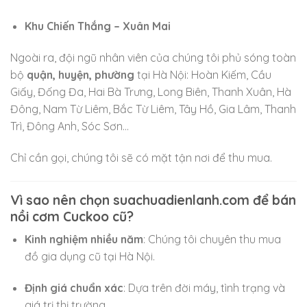
Khu Chiến Thắng – Xuân Mai
Ngoài ra, đội ngũ nhân viên của chúng tôi phủ sóng toàn
bộ
quận, huyện, phường
tại Hà Nội: Hoàn Kiếm, Cầu
Giấy, Đống Đa, Hai Bà Trưng, Long Biên, Thanh Xuân, Hà
Đông, Nam Từ Liêm, Bắc Từ Liêm, Tây Hồ, Gia Lâm, Thanh
Trì, Đông Anh, Sóc Sơn…
Chỉ cần gọi, chúng tôi sẽ có mặt tận nơi để thu mua.
Vì sao nên chọn suachuadienlanh.com để bán
nồi cơm Cuckoo cũ?
Kinh nghiệm nhiều năm
: Chúng tôi chuyên thu mua
đồ gia dụng cũ tại Hà Nội.
Định giá chuẩn xác
: Dựa trên đời máy, tình trạng và
giá trị thị trường.