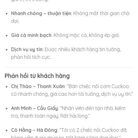
Nhanh chóng – thuận tiện
: Không mất thời gian chờ
đợi.
Giá cả minh bạch
: Không mặc cả, không ép giá.
Dịch vụ uy tín
: Được nhiều khách hàng tin tưởng,
phản hồi tích cực.
Phản hồi từ khách hàng
Chị Thảo – Thanh Xuân
: “Bán chiếc nồi cơm Cuckoo
cũ nhanh chóng, giá cao hơn tôi tưởng, dịch vụ uy tín.”
Anh Minh – Cầu Giấy
: “Nhân viên đến tận nhà, kiểm
tra, thanh toán ngay. Rất hài lòng.”
Cô Hằng – Hà Đông
: “Tôi có 2 chiếc nồi Cuckoo đã
hỏng, vẫn được mua lại, tiết kiệm công dọn dẹp.”