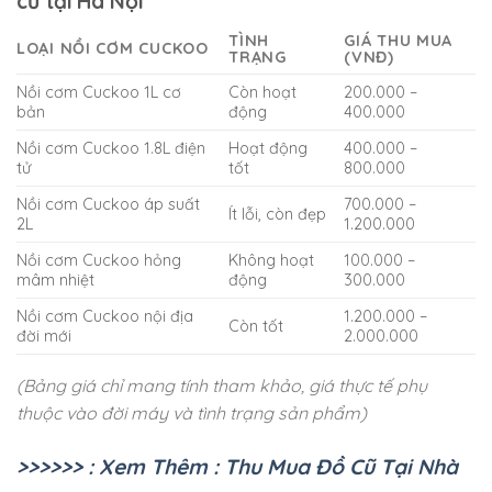
cũ tại Hà Nội
TÌNH
GIÁ THU MUA
LOẠI NỒI CƠM CUCKOO
TRẠNG
(VNĐ)
Nồi cơm Cuckoo 1L cơ
Còn hoạt
200.000 –
bản
động
400.000
Nồi cơm Cuckoo 1.8L điện
Hoạt động
400.000 –
tử
tốt
800.000
Nồi cơm Cuckoo áp suất
700.000 –
Ít lỗi, còn đẹp
2L
1.200.000
Nồi cơm Cuckoo hỏng
Không hoạt
100.000 –
mâm nhiệt
động
300.000
Nồi cơm Cuckoo nội địa
1.200.000 –
Còn tốt
đời mới
2.000.000
(Bảng giá chỉ mang tính tham khảo, giá thực tế phụ
thuộc vào đời máy và tình trạng sản phẩm)
>>>>>> : Xem Thêm : Thu Mua Đồ Cũ Tại Nhà