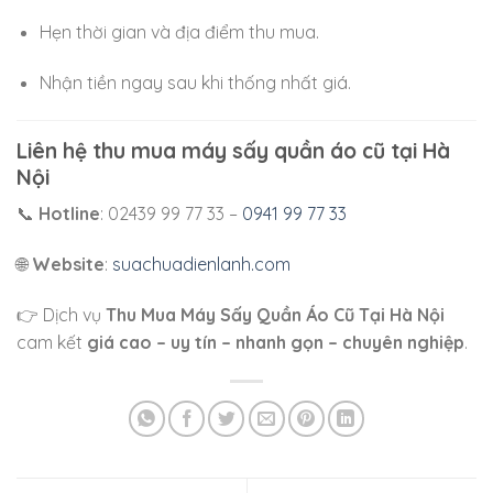
Hẹn thời gian và địa điểm thu mua.
Nhận tiền ngay sau khi thống nhất giá.
Liên hệ thu mua máy sấy quần áo cũ tại Hà
Nội
📞
Hotline
: 02439 99 77 33 –
0941 99 77 33
🌐
Website
:
suachuadienlanh.com
👉 Dịch vụ
Thu Mua Máy Sấy Quần Áo Cũ Tại Hà Nội
cam kết
giá cao – uy tín – nhanh gọn – chuyên nghiệp
.