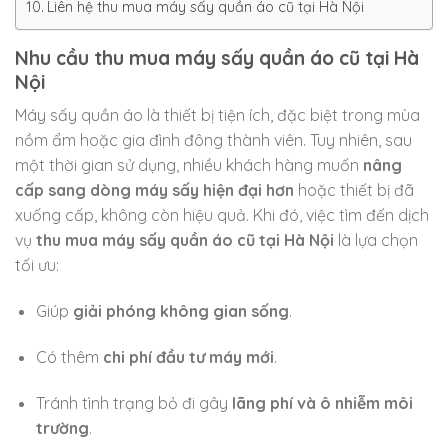
Liên hệ thu mua máy sấy quần áo cũ tại Hà Nội
Nhu cầu thu mua máy sấy quần áo cũ tại Hà
Nội
Máy sấy quần áo là thiết bị tiện ích, đặc biệt trong mùa
nồm ẩm hoặc gia đình đông thành viên. Tuy nhiên, sau
một thời gian sử dụng, nhiều khách hàng muốn
nâng
cấp sang dòng máy sấy hiện đại hơn
hoặc thiết bị đã
xuống cấp, không còn hiệu quả. Khi đó, việc tìm đến dịch
vụ
thu mua máy sấy quần áo cũ tại Hà Nội
là lựa chọn
tối ưu:
Giúp
giải phóng không gian sống
.
Có thêm
chi phí đầu tư máy mới
.
Tránh tình trạng bỏ đi gây
lãng phí và ô nhiễm môi
trường
.