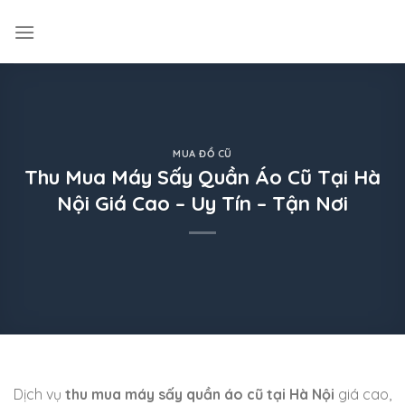
Skip
to
content
MUA ĐỒ CŨ
Thu Mua Máy Sấy Quần Áo Cũ Tại Hà
Nội Giá Cao – Uy Tín – Tận Nơi
Dịch vụ
thu mua máy sấy quần áo cũ tại Hà Nội
giá cao,