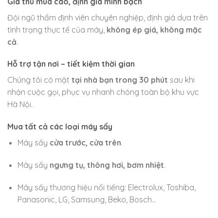
Giá thu mua cao, định giá minh bạch
Đội ngũ thẩm định viên chuyên nghiệp, định giá dựa trên
tình trạng thực tế của máy,
không ép giá, không mặc
cả
.
Hỗ trợ tận nơi – tiết kiệm thời gian
Chúng tôi có mặt
tại nhà bạn trong 30 phút
sau khi
nhận cuộc gọi, phục vụ nhanh chóng toàn bộ khu vực
Hà Nội.
Mua tất cả các loại máy sấy
Máy sấy
cửa trước, cửa trên
.
Máy sấy
ngưng tụ, thông hơi, bơm nhiệt
.
Máy sấy thương hiệu nổi tiếng: Electrolux, Toshiba,
Panasonic, LG, Samsung, Beko, Bosch…