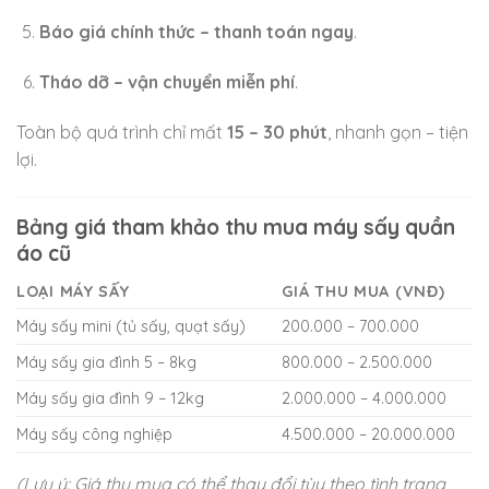
Báo giá chính thức – thanh toán ngay
.
Tháo dỡ – vận chuyển miễn phí
.
Toàn bộ quá trình chỉ mất
15 – 30 phút
, nhanh gọn – tiện
lợi.
Bảng giá tham khảo thu mua máy sấy quần
áo cũ
LOẠI MÁY SẤY
GIÁ THU MUA (VNĐ)
Máy sấy mini (tủ sấy, quạt sấy)
200.000 – 700.000
Máy sấy gia đình 5 – 8kg
800.000 – 2.500.000
Máy sấy gia đình 9 – 12kg
2.000.000 – 4.000.000
Máy sấy công nghiệp
4.500.000 – 20.000.000
(Lưu ý: Giá thu mua có thể thay đổi tùy theo tình trạng