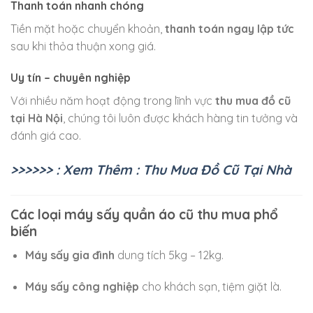
Thanh toán nhanh chóng
Tiền mặt hoặc chuyển khoản,
thanh toán ngay lập tức
sau khi thỏa thuận xong giá.
Uy tín – chuyên nghiệp
Với nhiều năm hoạt động trong lĩnh vực
thu mua đồ cũ
tại Hà Nội
, chúng tôi luôn được khách hàng tin tưởng và
đánh giá cao.
>>>>>> : Xem Thêm : Thu Mua Đồ Cũ Tại Nhà
Các loại máy sấy quần áo cũ thu mua phổ
biến
Máy sấy gia đình
dung tích 5kg – 12kg.
Máy sấy công nghiệp
cho khách sạn, tiệm giặt là.