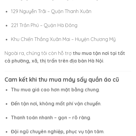
129 Nguyễn Trãi – Quận Thanh Xuân
221 Trần Phú – Quận Hà Đông
Khu Chiến Thắng Xuân Mai – Huyện Chương Mỹ
Ngoài ra, chúng tôi còn hỗ trợ
thu mua tận nơi tại tất
cả phường, xã, thị trấn trên địa bàn Hà Nội
.
Cam kết khi thu mua máy sấy quần áo cũ
Thu mua giá cao hơn mặt bằng chung
.
Đến tận nơi, không mất phí vận chuyển
.
Thanh toán nhanh – gọn – rõ ràng
.
Đội ngũ chuyên nghiệp, phục vụ tận tâm
.