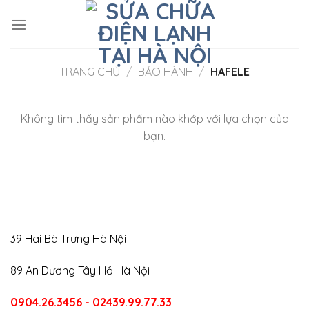
Skip
to
content
TRANG CHỦ
/
BẢO HÀNH
/
HAFELE
Không tìm thấy sản phẩm nào khớp với lựa chọn của
bạn.
39 Hai Bà Trưng Hà Nội
89 An Dương Tây Hồ Hà Nội
0904.26.3456 - 02439.99.77.33