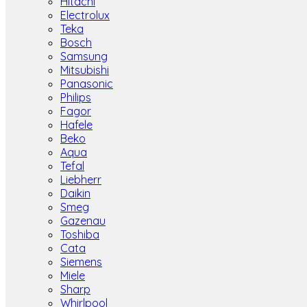
Hitachi
Electrolux
Teka
Bosch
Samsung
Mitsubishi
Panasonic
Philips
Fagor
Hafele
Beko
Aqua
Tefal
Liebherr
Daikin
Smeg
Gazenau
Toshiba
Cata
Siemens
Miele
Sharp
Whirlpool