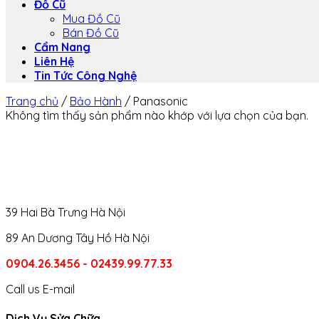
Đồ Cũ
Mua Đồ Cũ
Bán Đồ Cũ
Cẩm Nang
Liên Hệ
Tin Tức Công Nghệ
Trang chủ
/
Bảo Hành
/
Panasonic
Không tìm thấy sản phẩm nào khớp với lựa chọn của bạn.
39 Hai Bà Trưng Hà Nội
89 An Dương Tây Hồ Hà Nội
0904.26.3456 - 02439.99.77.33
Call us
E-mail
Dịch Vụ Sửa Chữa