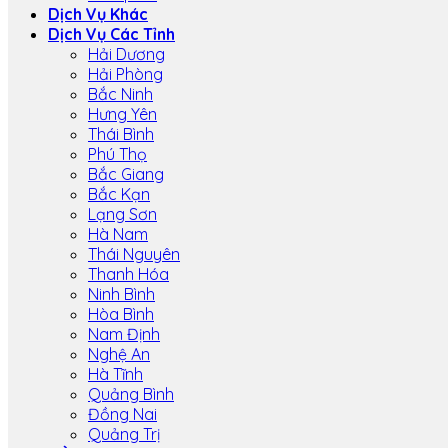
Dịch Vụ Khác
Dịch Vụ Các Tỉnh
Hải Dương
Hải Phòng
Bắc Ninh
Hưng Yên
Thái Bình
Phú Thọ
Bắc Giang
Bắc Kạn
Lạng Sơn
Hà Nam
Thái Nguyên
Thanh Hóa
Ninh Bình
Hòa Bình
Nam Định
Nghệ An
Hà Tĩnh
Quảng Bình
Đồng Nai
Quảng Trị