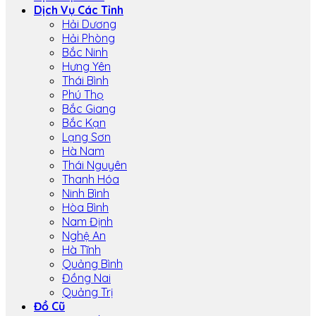
Dịch Vụ Các Tỉnh
Hải Dương
Hải Phòng
Bắc Ninh
Hưng Yên
Thái Bình
Phú Thọ
Bắc Giang
Bắc Kạn
Lạng Sơn
Hà Nam
Thái Nguyên
Thanh Hóa
Ninh Bình
Hòa Bình
Nam Định
Nghệ An
Hà Tĩnh
Quảng Bình
Đồng Nai
Quảng Trị
Đồ Cũ