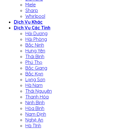
Miele
Sharp
Whirlpool
Dịch Vụ Khác
Dịch Vụ Các Tỉnh
Hải Dương
Hải Phòng
Bắc Ninh
Hưng Yên
Thái Bình
Phú Thọ
Bắc Giang
Bắc Kạn
Lạng Sơn
Hà Nam
Thái Nguyên
Thanh Hóa
Ninh Bình
Hòa Bình
Nam Định
Nghệ An
Hà Tĩnh