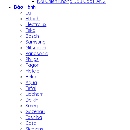
Nồi Chiên Không Dầu Các HÃNG
Bảo Hành
Lg
Hitachi
Electrolux
Teka
Bosch
Samsung
Mitsubishi
Panasonic
Philips
Fagor
Hafele
Beko
Aqua
Tefal
Liebherr
Daikin
Smeg
Gazenau
Toshiba
Cata
Siemens