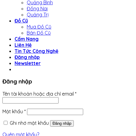
Quảng Bình
Đồng Nai
Quảng Trị
Đồ Cũ
Mua Đồ Cũ
Bán Đồ Cũ
Cẩm Nang
Liên Hệ
Tin Tức Công Nghệ
Đăng nhập
Newsletter
Đăng nhập
Tên tài khoản hoặc địa chỉ email
*
Mật khẩu
*
Ghi nhớ mật khẩu
Đăng nhập
Quên mật khẩu?