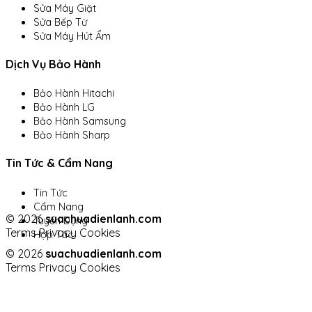
Sửa Máy Giặt
Sửa Bếp Từ
Sửa Máy Hút Ẩm
Dịch Vụ Bảo Hành
Bảo Hành Hitachi
Bảo Hành LG
Bảo Hành Samsung
Bảo Hành Sharp
Tin Tức & Cẩm Nang
Tin Tức
Cẩm Nang
© 2026
suachuadienlanh.com
Tuyển Dụng
Terms
Privacy
Cookies
Hợp Tác
© 2026
suachuadienlanh.com
Terms
Privacy
Cookies