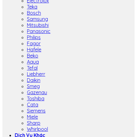
Electrolux
Teka
Bosch
Samsung
Mitsubishi
Panasonic
Philips
Fagor
Hafele
Beko
Aqua
Tefal
Liebherr
Daikin
Smeg
Gazenau
Toshiba
Cata
Siemens
Miele
Sharp
Whirlpool
Dịch Vụ Khác