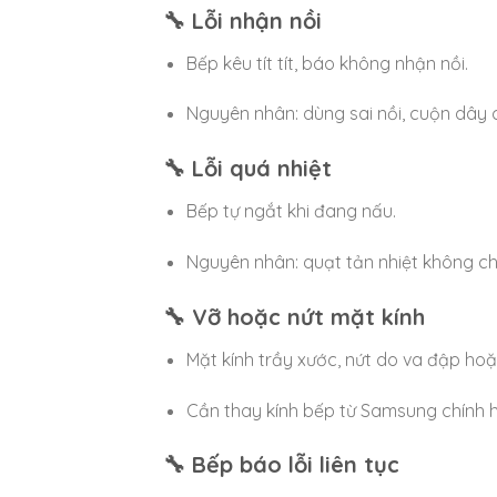
🔧 Lỗi nhận nồi
Bếp kêu tít tít, báo không nhận nồi.
Nguyên nhân: dùng sai nồi, cuộn dây 
🔧 Lỗi quá nhiệt
Bếp tự ngắt khi đang nấu.
Nguyên nhân: quạt tản nhiệt không ch
🔧 Vỡ hoặc nứt mặt kính
Mặt kính trầy xước, nứt do va đập hoặ
Cần thay kính bếp từ Samsung chính 
🔧 Bếp báo lỗi liên tục