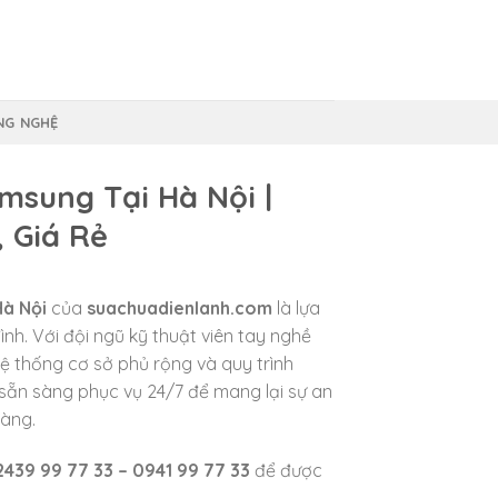
NG NGHỆ
msung Tại Hà Nội |
, Giá Rẻ
Hà Nội
của
suachuadienlanh.com
là lựa
ình. Với đội ngũ kỹ thuật viên tay nghề
 hệ thống cơ sở phủ rộng và quy trình
 sẵn sàng phục vụ 24/7 để mang lại sự an
hàng.
2439 99 77 33 – 0941 99 77 33
để được