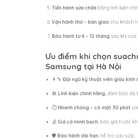
Tiến hành sửa chữa
bằng linh kiện ch
Vận hành thử – bàn giao
cho khách h
Bảo hành từ 6 – 12 tháng
sau khi sửa.
Ưu điểm khi chọn suach
Samsung tại Hà Nội
👨‍🔧
Đội ngũ kỹ thuật viên giàu kinh
🛠
Linh kiện chính hãng
, đảm bảo độ 
⏱
Nhanh chóng – có mặt 30 phút
sau
💰
Giá cả minh bạch
, báo giá trước kh
🛡
Bảo hành dài hạn
, hỗ trợ sau sửa.