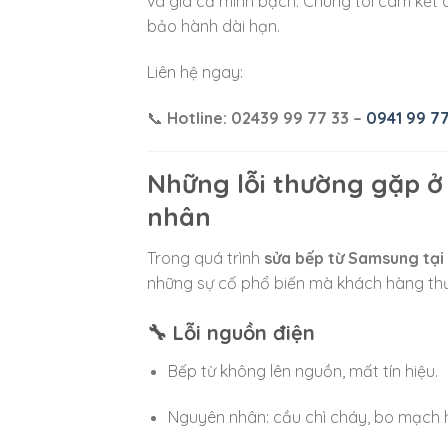
và giá cả minh bạch. Chúng tôi cam kết có 
bảo hành dài hạn.
Liên hệ ngay:
📞
Hotline: 02439 99 77 33 –
0941 99 77
Những lỗi thường gặp 
nhân
Trong quá trình
sửa bếp từ Samsung tại
những sự cố phổ biến mà khách hàng th
🔧 Lỗi nguồn điện
Bếp từ không lên nguồn, mất tín hiệu.
Nguyên nhân: cầu chì cháy, bo mạch h