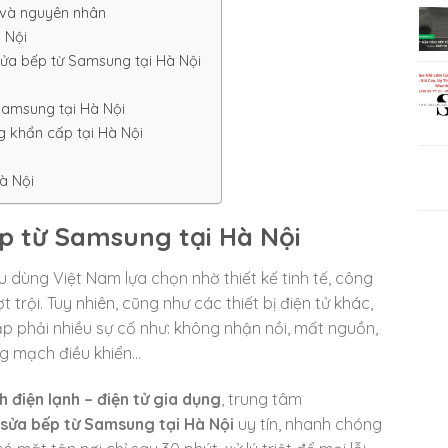
 và nguyên nhân
 Nội
ửa bếp từ Samsung tại Hà Nội
Samsung tại Hà Nội
g khẩn cấp tại Hà Nội
à Nội
ếp từ Samsung tại Hà Nội
 dùng Việt Nam lựa chọn nhờ thiết kế tinh tế, công
t trội. Tuy nhiên, cũng như các thiết bị điện tử khác,
ặp phải nhiều sự cố như: không nhận nồi, mất nguồn,
ng mạch điều khiển…
 điện lạnh – điện tử gia dụng
, trung tâm
sửa bếp từ Samsung tại Hà Nội
uy tín, nhanh chóng