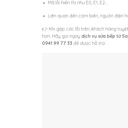
Mã lỗi hiển thị như E0, E1, E2…
Liên quan đến cảm biến, nguồn điện 
👉 Khi gặp các lỗi trên, khách hàng tuyệ
hơn. Hãy gọi ngay
dịch vụ sửa bếp từ S
0941 99 77 33
để được hỗ trợ.