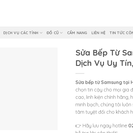
DỊCH VỤ CÁC TỈNH
ĐỒ CŨ
CẨM NANG
LIÊN HỆ
TIN TỨC CÔ
Sửa Bếp Từ Sa
Dịch Vụ Uy Tín
Sửa bếp từ Samsung tại 
chọn tin cậy cho mọi gia đ
cao, linh kiện chính hãng,
minh bạch, chúng tôi luôn
tâm tuyệt đối cho khách 
👉 Hãy lưu ngay hotline
0
hỗ trợ khi cần thiết!