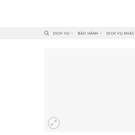
Skip
to
content
DỊCH VỤ
BẢO HÀNH
DỊCH VỤ KHÁC