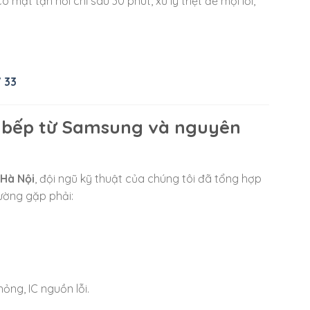
mặt tận nơi chỉ sau 30 phút, xử lý triệt để mọi lỗi,
 33
ở bếp từ Samsung và nguyên
 Hà Nội
, đội ngũ kỹ thuật của chúng tôi đã tổng hợp
ường gặp phải:
ỏng, IC nguồn lỗi.