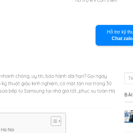
Hỗ trợ kỹ th
Chat zalo
nhanh chóng, uy tín, bảo hành dài hạn? Gọi ngay
ũ kỹ thuật giàu kinh nghiệm, có mặt tận nơi trong 30
sửa bếp từ Samsung tại nhà giá tốt, phục vụ toàn Hà
BÀI
i Hà Nội