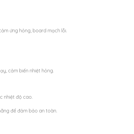
cảm ứng hỏng, board mạch lỗi.
ạy, cảm biến nhiệt hỏng.
c nhiệt độ cao.
hãng để đảm bảo an toàn.