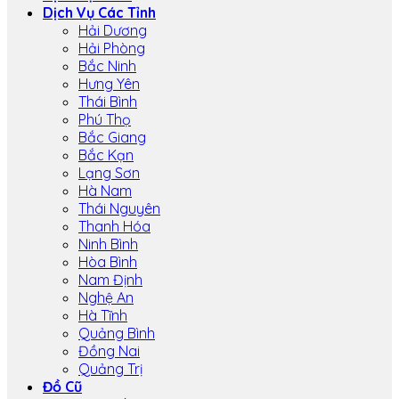
Dịch Vụ Các Tỉnh
Hải Dương
Hải Phòng
Bắc Ninh
Hưng Yên
Thái Bình
Phú Thọ
Bắc Giang
Bắc Kạn
Lạng Sơn
Hà Nam
Thái Nguyên
Thanh Hóa
Ninh Bình
Hòa Bình
Nam Định
Nghệ An
Hà Tĩnh
Quảng Bình
Đồng Nai
Quảng Trị
Đồ Cũ