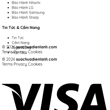
Bảo Hành Hitachi
Bảo Hành LG
Bảo Hành Samsung
Bảo Hành Sharp
Tin Tức & Cẩm Nang
Tin Tức
Cẩm Nang
© 2026
suachuadienlanh.com
Tuyển Dụng
Terms
Privacy
Cookies
Hợp Tác
© 2026
suachuadienlanh.com
Terms
Privacy
Cookies