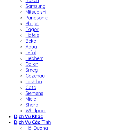
Bosch
Samsung
Mitsubishi
Panasonic
Philips
Fagor
Hafele
Beko
Aqua
Tefal
Liebherr
Daikin
Smeg
Gazenau
Toshiba
Cata
Siemens
Miele
Sharp
Whirlpool
Dịch Vụ Khác
Dịch Vụ Các Tỉnh
Hải Dương