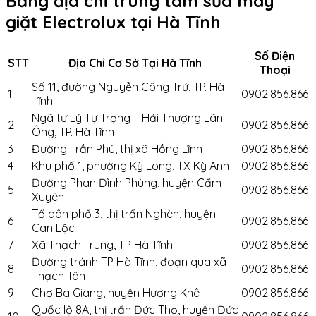
Bảng địa chỉ trung tâm sửa máy
giặt Electrolux tại Hà Tĩnh
Số Điện
STT
Địa Chỉ Cơ Sở Tại Hà Tĩnh
Thoại
Số 11, đường Nguyễn Công Trứ, TP. Hà
1
0902.856.866
Tĩnh
Ngã tư Lý Tự Trọng – Hải Thượng Lãn
2
0902.856.866
Ông, TP. Hà Tĩnh
3
Đường Trần Phú, thị xã Hồng Lĩnh
0902.856.866
4
Khu phố 1, phường Kỳ Long, TX Kỳ Anh
0902.856.866
Đường Phan Đình Phùng, huyện Cẩm
5
0902.856.866
Xuyên
Tổ dân phố 3, thị trấn Nghèn, huyện
6
0902.856.866
Can Lộc
7
Xã Thạch Trung, TP Hà Tĩnh
0902.856.866
Đường tránh TP Hà Tĩnh, đoạn qua xã
8
0902.856.866
Thạch Tân
9
Chợ Ba Giang, huyện Hương Khê
0902.856.866
Quốc lộ 8A, thị trấn Đức Thọ, huyện Đức