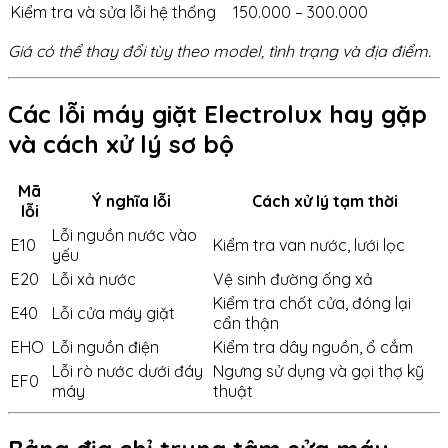
Kiểm tra và sửa lỗi hệ thống
150.000 – 300.000
Giá có thể thay đổi tùy theo model, tình trạng và địa điểm.
Các lỗi máy giặt Electrolux hay gặp
và cách xử lý sơ bộ
Mã
Ý nghĩa lỗi
Cách xử lý tạm thời
lỗi
Lỗi nguồn nước vào
E10
Kiểm tra van nước, lưới lọc
yếu
E20
Lỗi xả nước
Vệ sinh đường ống xả
Kiểm tra chốt cửa, đóng lại
E40
Lỗi cửa máy giặt
cẩn thận
EHO
Lỗi nguồn điện
Kiểm tra dây nguồn, ổ cắm
Lỗi rò nước dưới đáy
Ngưng sử dụng và gọi thợ kỹ
EF0
máy
thuật