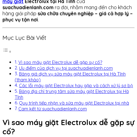
máy giặt
Electrolux tại Hà Tĩnh
của
suachuadienlanh.com
ra đời, nhằm mang đến cho khách
hàng giải pháp
sửa chữa chuyên nghiệp – giá cả hợp lý –
phục vụ tận nơi
.
Mục Lục Bài Viết
Vì sao máy giặt Electrolux dễ gặp sự cố?
Ưu điểm của dịch vụ tại suachuadienlanh.com
Bảng giá dịch vụ sửa máy giặt Electrolux tại Hà Tĩnh
(tham khảo)
Các lỗi máy giặt Electrolux hay gặp và cách xử lý sơ bộ
Bảng địa chỉ trung tâm sửa máy giặt Electrolux tại Hà
Tĩnh
Quy trình tiếp nhận và sửa máy giặt Electrolux tại nhà
Cam kết từ suachuadienlanh.com
Vì sao máy giặt Electrolux dễ gặp sự
cố?