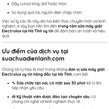
Dây curoa lỏng, đứt hoặc mòn.
Sử dụng quá tải, nguồn điện chập chờn.
Việc xử lý các lỗi này đòi hỏi kiến thức chuyên môn và kinh
nghiệm, vì vậy bạn nên tìm đến
trung tâm sửa máy giặt
Electrolux tại Hà Tĩnh uy tín
để đảm bảo an toàn và hiệu
quả.
Ưu điểm của dịch vụ tại
suachuadienlanh.com
Chúng tôi tự hào là một trong những
đơn vị sửa máy giặt
Electrolux uy tín hàng đầu tại Hà Tĩnh
, cam kết:
🔧
Sửa chữa tận nơi, có mặt sau 30 phút
kể từ khi
tiếp nhận yêu cầu.
🧰
Kỹ thuật viên được đào tạo chuyên sâu
, có
chứng chỉ nghề và kinh nghiệm thực tế.