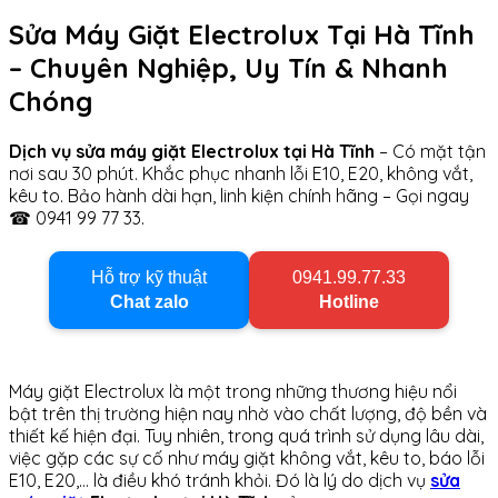
Sửa Máy Giặt Electrolux Tại Hà Tĩnh
– Chuyên Nghiệp, Uy Tín & Nhanh
Chóng
Dịch vụ sửa máy giặt Electrolux tại Hà Tĩnh
– Có mặt tận
nơi sau 30 phút. Khắc phục nhanh lỗi E10, E20, không vắt,
kêu to. Bảo hành dài hạn, linh kiện chính hãng – Gọi ngay
☎ 0941 99 77 33.
Hỗ trợ kỹ thuật
0941.99.77.33
Chat zalo
Hotline
Máy giặt Electrolux là một trong những thương hiệu nổi
bật trên thị trường hiện nay nhờ vào chất lượng, độ bền và
thiết kế hiện đại. Tuy nhiên, trong quá trình sử dụng lâu dài,
việc gặp các sự cố như máy giặt không vắt, kêu to, báo lỗi
E10, E20,… là điều khó tránh khỏi. Đó là lý do dịch vụ
sửa