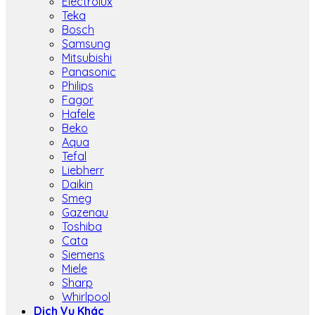
Electrolux
Teka
Bosch
Samsung
Mitsubishi
Panasonic
Philips
Fagor
Hafele
Beko
Aqua
Tefal
Liebherr
Daikin
Smeg
Gazenau
Toshiba
Cata
Siemens
Miele
Sharp
Whirlpool
Dịch Vụ Khác