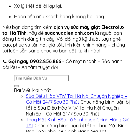
Xử lý triệt để lỗi lặp lại.
Hoàn tiền nếu khách hàng không hài lòng.
Nếu bạn đang tìm kiếm
dịch vụ sửa máy giặt Electrolux
tại Hà Tĩnh
, hãy để
suachuadienlanh.com
là người bạn
đồng hành đáng tin cậy. Với đội ngũ kỹ thuật tay nghề
cao, phục vụ tận nơi, giá tốt, linh kiện chính hãng – chúng
tôi luôn sẵn sàng phục vụ bạn bất kỳ khi nào!
📞
Gọi ngay 0902.856.866
– Có mặt nhanh – Bảo hành
dài lâu – An tâm tuyệt đối!
Bài Viết Mới Nhất
Sửa Điều Hòa VRV Tại Hà Nội Chuyên Nghiệp –
Có Mặt 24/7 Sau 30 Phút
Chức năng bình luận bị
tắt
ở Sửa Điều Hòa VRV Tại Hà Nội Chuyên
Nghiệp – Có Mặt 24/7 Sau 30 Phút
Thay Mặt Kính Bếp Từ Sunhouse Chính Hãng Giá
Tốt
Chức năng bình luận bị tắt
ở Thay Mặt Kính
Bếp Từ Sunhouse Chính Hãng Giá Tốt