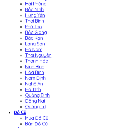
Hải Phòng
Bắc Ninh
Hưng Yên
Thái Bình
Phú Thọ
Bắc Giang
Bắc Kạn
Lạng Sơn
Hà Nam
Thái Nguyên
Thanh Hóa
Ninh Bình
Hòa Bình
Nam Định
Nghệ An
Hà Tĩnh
Quảng Bình
Đồng Nai
Quảng Trị
Đồ Cũ
Mua Đồ Cũ
Bán Đồ Cũ