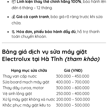
📦
Linh kiện thay thế chính hãng 100%
, bảo hành lên
đến 6 tháng – 12 tháng.
💰
Giá cả cạnh tranh
, báo giá rõ ràng trước khi sửa
chữa.
📃
Hóa đơn, phiếu bảo hành đầy đủ
, hỗ trợ thanh
toán chuyển khoản.
Bảng giá dịch vụ sửa máy giặt
Electrolux tại Hà Tĩnh
(tham khảo)
Hạng mục sửa chữa
Giá (VNĐ)
Thay van cấp nước
300.000 – 450.000
Sửa board mạch máy giặt
400.000 – 700.000
Thay dây curoa, motor
300.000 – 600.000
Vệ sinh lồng giặt
250.000 – 400.000
Xử lý máy giặt không xả nước
200.000 – 500.000
Khắc phục máy giặt kêu to
300.000 – 500.000