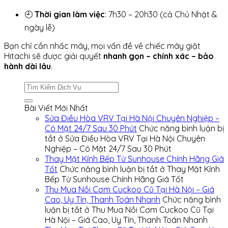
🕘
Thời gian làm việc
: 7h30 – 20h30 (cả Chủ Nhật &
ngày lễ)
Bạn chỉ cần nhấc máy, mọi vấn đề về chiếc máy giặt
Hitachi sẽ được giải quyết
nhanh gọn – chính xác – bảo
hành dài lâu
.
Bài Viết Mới Nhất
Sửa Điều Hòa VRV Tại Hà Nội Chuyên Nghiệp –
Có Mặt 24/7 Sau 30 Phút
Chức năng bình luận bị
tắt
ở Sửa Điều Hòa VRV Tại Hà Nội Chuyên
Nghiệp – Có Mặt 24/7 Sau 30 Phút
Thay Mặt Kính Bếp Từ Sunhouse Chính Hãng Giá
Tốt
Chức năng bình luận bị tắt
ở Thay Mặt Kính
Bếp Từ Sunhouse Chính Hãng Giá Tốt
Thu Mua Nồi Cơm Cuckoo Cũ Tại Hà Nội – Giá
Cao, Uy Tín, Thanh Toán Nhanh
Chức năng bình
luận bị tắt
ở Thu Mua Nồi Cơm Cuckoo Cũ Tại
Hà Nội – Giá Cao, Uy Tín, Thanh Toán Nhanh