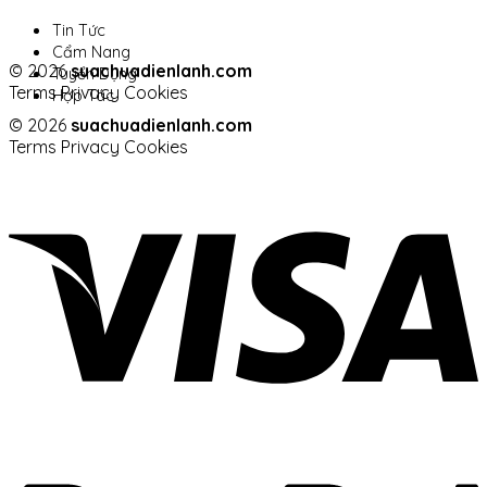
Tin Tức
Cẩm Nang
© 2026
suachuadienlanh.com
Tuyển Dụng
Terms
Privacy
Cookies
Hợp Tác
© 2026
suachuadienlanh.com
Terms
Privacy
Cookies