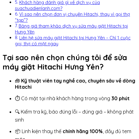
Khách hàng đánh giá gì về dịch vụ của
suachuadienlanh.com?
Vì sao nên chọn đơn vị chuyên Hitachi, thay vì gọi thợ
“tạp”?
Bảng giá tham khảo dịch vụ sửa máy giặt Hitachi tại
Hưng Yên
Liên hệ sửa máy giặt Hitachi tại Hưng Yên – Chỉ 1 cuộc
gọi, thợ có mặt ngay
Tại sao nên chọn chúng tôi để sửa
máy giặt Hitachi Hưng Yên?
🧰
Kỹ thuật viên tay nghề cao, chuyên sâu về dòng
Hitachi
⏱️ Có mặt tại nhà khách hàng trong vòng
30 phút
🔍 Kiểm tra kỹ, báo đúng lỗi – đúng giá – không phát
sinh
📦 Linh kiện thay thế
chính hãng 100%
, đầy đủ tem