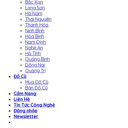
Bắc Kạn
Lạng Sơn
Hà Nam
Thái Nguyên
Thanh Hóa
Ninh Bình
Hòa Bình
Nam Định
Nghệ An
Hà Tĩnh
Quảng Bình
Đồng Nai
Quảng Trị
Đồ Cũ
Mua Đồ Cũ
Bán Đồ Cũ
Cẩm Nang
Liên Hệ
Tin Tức Công Nghệ
Đăng nhập
Newsletter