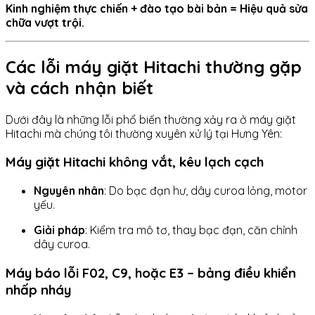
Kinh nghiệm thực chiến + đào tạo bài bản = Hiệu quả sửa
chữa vượt trội.
Các lỗi máy giặt Hitachi thường gặp
và cách nhận biết
Dưới đây là những lỗi phổ biến thường xảy ra ở máy giặt
Hitachi mà chúng tôi thường xuyên xử lý tại Hưng Yên:
Máy giặt Hitachi không vắt, kêu lạch cạch
Nguyên nhân
: Do bạc đạn hư, dây curoa lỏng, motor
yếu.
Giải pháp
: Kiểm tra mô tơ, thay bạc đạn, căn chỉnh
dây curoa.
Máy báo lỗi F02, C9, hoặc E3 – bảng điều khiển
nhấp nháy