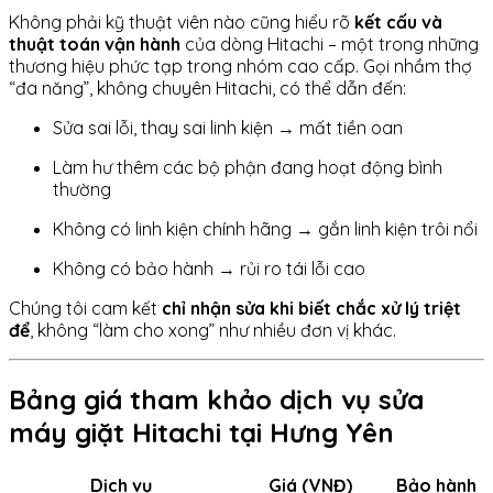
Không phải kỹ thuật viên nào cũng hiểu rõ
kết cấu và
thuật toán vận hành
của dòng Hitachi – một trong những
thương hiệu phức tạp trong nhóm cao cấp. Gọi nhầm thợ
“đa năng”, không chuyên Hitachi, có thể dẫn đến:
Sửa sai lỗi, thay sai linh kiện → mất tiền oan
Làm hư thêm các bộ phận đang hoạt động bình
thường
Không có linh kiện chính hãng → gắn linh kiện trôi nổi
Không có bảo hành → rủi ro tái lỗi cao
Chúng tôi cam kết
chỉ nhận sửa khi biết chắc xử lý triệt
để
, không “làm cho xong” như nhiều đơn vị khác.
Bảng giá tham khảo dịch vụ sửa
máy giặt Hitachi tại Hưng Yên
Dịch vụ
Giá (VNĐ)
Bảo hành