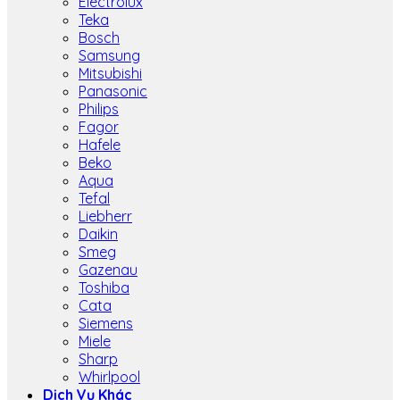
Electrolux
Teka
Bosch
Samsung
Mitsubishi
Panasonic
Philips
Fagor
Hafele
Beko
Aqua
Tefal
Liebherr
Daikin
Smeg
Gazenau
Toshiba
Cata
Siemens
Miele
Sharp
Whirlpool
Dịch Vụ Khác