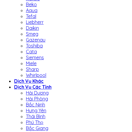
Beko
Aqua
Tefal
Liebherr
Daikin
Smeg
Gazenau
Toshiba
Cata
Siemens
Miele
Sharp
Whirlpool
Dịch Vụ Khác
Dịch Vụ Các Tỉnh
Hải Dương
Hải Phòng
Bắc Ninh
Hưng Yên
Thái Bình
Phú Thọ
Bắc Giang