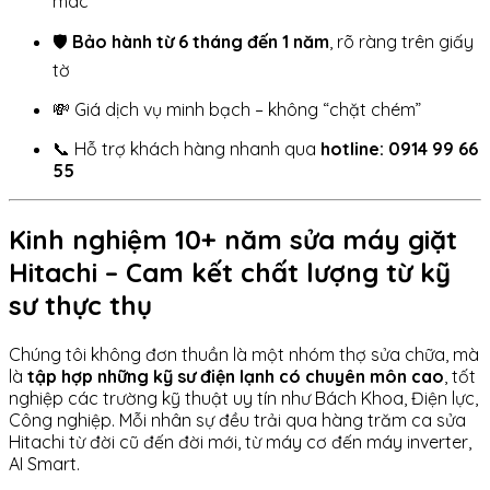
mác
🛡️
Bảo hành từ 6 tháng đến 1 năm
, rõ ràng trên giấy
tờ
💸 Giá dịch vụ minh bạch – không “chặt chém”
📞 Hỗ trợ khách hàng nhanh qua
hotline: 0914 99 66
55
Kinh nghiệm 10+ năm sửa máy giặt
Hitachi – Cam kết chất lượng từ kỹ
sư thực thụ
Chúng tôi không đơn thuần là một nhóm thợ sửa chữa, mà
là
tập hợp những kỹ sư điện lạnh có chuyên môn cao
, tốt
nghiệp các trường kỹ thuật uy tín như Bách Khoa, Điện lực,
Công nghiệp. Mỗi nhân sự đều trải qua hàng trăm ca sửa
Hitachi từ đời cũ đến đời mới, từ máy cơ đến máy inverter,
AI Smart.