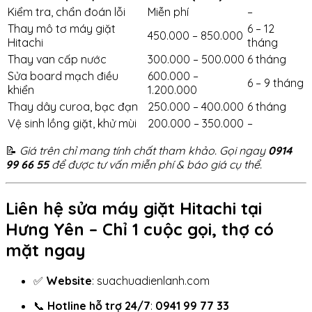
Kiểm tra, chẩn đoán lỗi
Miễn phí
–
Thay mô tơ máy giặt
6 – 12
450.000 – 850.000
Hitachi
tháng
Thay van cấp nước
300.000 – 500.000
6 tháng
Sửa board mạch điều
600.000 –
6 – 9 tháng
khiển
1.200.000
Thay dây curoa, bạc đạn
250.000 – 400.000
6 tháng
Vệ sinh lồng giặt, khử mùi
200.000 – 350.000
–
📝
Giá trên chỉ mang tính chất tham khảo. Gọi ngay
0914
99 66 55
để được tư vấn miễn phí & báo giá cụ thể.
Liên hệ sửa máy giặt Hitachi tại
Hưng Yên – Chỉ 1 cuộc gọi, thợ có
mặt ngay
✅
Website
:
suachuadienlanh.com
📞
Hotline hỗ trợ 24/7
:
0941 99 77 33