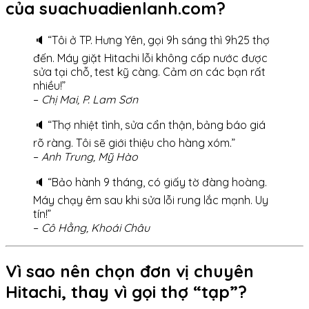
của suachuadienlanh.com?
🔈 “Tôi ở TP. Hưng Yên, gọi 9h sáng thì 9h25 thợ
đến. Máy giặt Hitachi lỗi không cấp nước được
sửa tại chỗ, test kỹ càng. Cảm ơn các bạn rất
nhiều!”
–
Chị Mai, P. Lam Sơn
🔈 “Thợ nhiệt tình, sửa cẩn thận, bảng báo giá
rõ ràng. Tôi sẽ giới thiệu cho hàng xóm.”
–
Anh Trung, Mỹ Hào
🔈 “Bảo hành 9 tháng, có giấy tờ đàng hoàng.
Máy chạy êm sau khi sửa lỗi rung lắc mạnh. Uy
tín!”
–
Cô Hằng, Khoái Châu
Vì sao nên chọn đơn vị chuyên
Hitachi, thay vì gọi thợ “tạp”?