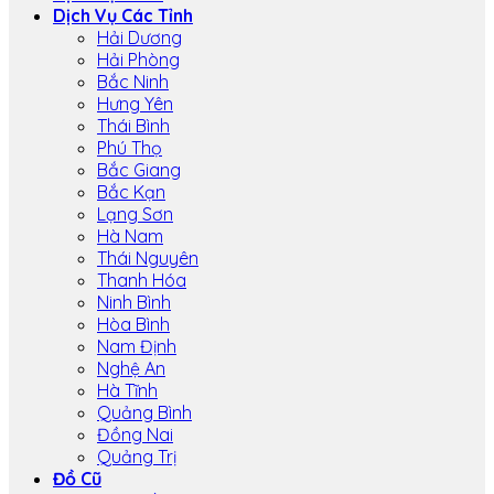
Dịch Vụ Các Tỉnh
Hải Dương
Hải Phòng
Bắc Ninh
Hưng Yên
Thái Bình
Phú Thọ
Bắc Giang
Bắc Kạn
Lạng Sơn
Hà Nam
Thái Nguyên
Thanh Hóa
Ninh Bình
Hòa Bình
Nam Định
Nghệ An
Hà Tĩnh
Quảng Bình
Đồng Nai
Quảng Trị
Đồ Cũ