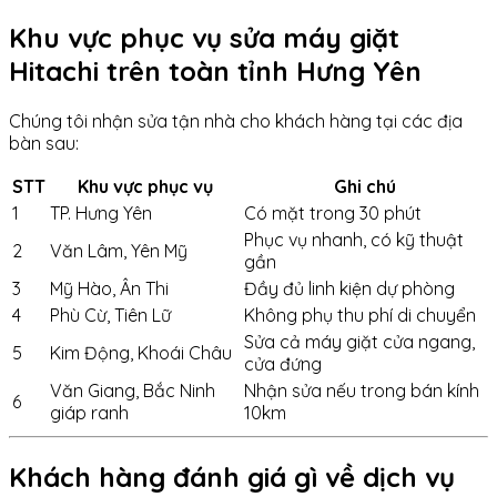
Khu vực phục vụ sửa máy giặt
Hitachi trên toàn tỉnh Hưng Yên
Chúng tôi nhận sửa tận nhà cho khách hàng tại các địa
bàn sau:
STT
Khu vực phục vụ
Ghi chú
1
TP. Hưng Yên
Có mặt trong 30 phút
Phục vụ nhanh, có kỹ thuật
2
Văn Lâm, Yên Mỹ
gần
3
Mỹ Hào, Ân Thi
Đầy đủ linh kiện dự phòng
4
Phù Cừ, Tiên Lữ
Không phụ thu phí di chuyển
Sửa cả máy giặt cửa ngang,
5
Kim Động, Khoái Châu
cửa đứng
Văn Giang, Bắc Ninh
Nhận sửa nếu trong bán kính
6
giáp ranh
10km
Khách hàng đánh giá gì về dịch vụ