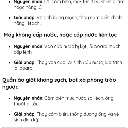
Nguyên nhân
: Lỗi cảm biến, mô-đun điều khiển bị ẩm
hoặc hỏng IC.
Giải pháp
: Vệ sinh bảng mạch, thay cảm biến chính
hãng Hitachi.
Máy không cấp nước, hoặc cấp nước liên tục
Nguyên nhân
: Van cấp nước bị kẹt, lỗi board mạch
cấp lệnh.
Giải pháp
: Thay van cấp, vệ sinh đầu nước, lập trình
lại board.
Quần áo giặt không sạch, bọt xà phòng trào
ngược
Nguyên nhân
: Cảm biến mực nước sai lệch, ống
thoát bị tắc.
Giải pháp
: Thay cảm biến, thông đường ống và vệ
sinh định kỳ.