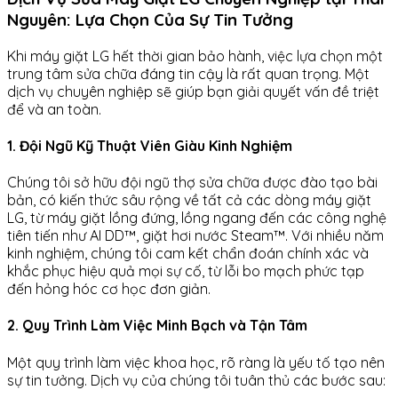
Nguyên: Lựa Chọn Của Sự Tin Tưởng
Khi máy giặt LG hết thời gian bảo hành, việc lựa chọn một
trung tâm sửa chữa đáng tin cậy là rất quan trọng. Một
dịch vụ chuyên nghiệp sẽ giúp bạn giải quyết vấn đề triệt
để và an toàn.
1. Đội Ngũ Kỹ Thuật Viên Giàu Kinh Nghiệm
Chúng tôi sở hữu đội ngũ thợ sửa chữa được đào tạo bài
bản, có kiến thức sâu rộng về tất cả các dòng máy giặt
LG, từ máy giặt lồng đứng, lồng ngang đến các công nghệ
tiên tiến như AI DD™, giặt hơi nước Steam™. Với nhiều năm
kinh nghiệm, chúng tôi cam kết chẩn đoán chính xác và
khắc phục hiệu quả mọi sự cố, từ lỗi bo mạch phức tạp
đến hỏng hóc cơ học đơn giản.
2. Quy Trình Làm Việc Minh Bạch và Tận Tâm
Một quy trình làm việc khoa học, rõ ràng là yếu tố tạo nên
sự tin tưởng. Dịch vụ của chúng tôi tuân thủ các bước sau: