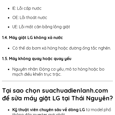
IE: Lỗi cấp nước
OE: Lỗi thoát nước
UE: Lỗi mất cân bằng lồng giặt
1.4. Máy giặt LG không xả nước
Có thể do bơm xả hỏng hoặc đường ống tắc nghẽn.
1.5. Máy không quay hoặc quay yếu
Nguyên nhân: Động cơ yếu, mô tơ hỏng hoặc bo
mạch điều khiển trục trặc.
Tại sao chọn suachuadienlanh.com
để sửa máy giặt LG tại Thái Nguyên?
Kỹ thuật viên chuyên sâu về dòng LG
từ model phổ
thông đến inverter mới nhất.