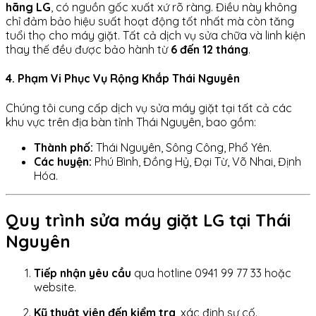
hãng LG
, có nguồn gốc xuất xứ rõ ràng. Điều này không
chỉ đảm bảo hiệu suất hoạt động tốt nhất mà còn tăng
tuổi thọ cho máy giặt. Tất cả dịch vụ sửa chữa và linh kiện
thay thế đều được bảo hành từ
6 đến 12 tháng
.
4. Phạm Vi Phục Vụ Rộng Khắp Thái Nguyên
Chúng tôi cung cấp dịch vụ sửa máy giặt tại tất cả các
khu vực trên địa bàn tỉnh Thái Nguyên, bao gồm:
Thành phố:
Thái Nguyên, Sông Công, Phổ Yên.
Các huyện:
Phú Bình, Đồng Hỷ, Đại Từ, Võ Nhai, Định
Hóa.
Quy trình sửa máy giặt LG tại Thái
Nguyên
Tiếp nhận yêu cầu
qua hotline 0941 99 77 33 hoặc
website.
Kỹ thuật viên đến kiểm tra
, xác định sự cố.