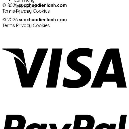
Cẩm Nang
© 2026
suachuadienlanh.com
Tuyển Dụng
Terms
Privacy
Cookies
Hợp Tác
© 2026
suachuadienlanh.com
Terms
Privacy
Cookies