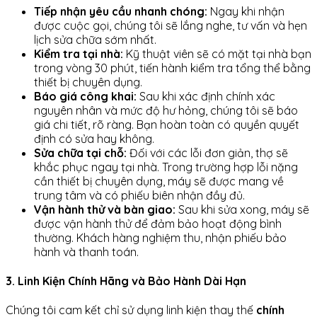
Tiếp nhận yêu cầu nhanh chóng:
Ngay khi nhận
được cuộc gọi, chúng tôi sẽ lắng nghe, tư vấn và hẹn
lịch sửa chữa sớm nhất.
Kiểm tra tại nhà:
Kỹ thuật viên sẽ có mặt tại nhà bạn
trong vòng 30 phút, tiến hành kiểm tra tổng thể bằng
thiết bị chuyên dụng.
Báo giá công khai:
Sau khi xác định chính xác
nguyên nhân và mức độ hư hỏng, chúng tôi sẽ báo
giá chi tiết, rõ ràng. Bạn hoàn toàn có quyền quyết
định có sửa hay không.
Sửa chữa tại chỗ:
Đối với các lỗi đơn giản, thợ sẽ
khắc phục ngay tại nhà. Trong trường hợp lỗi nặng
cần thiết bị chuyên dụng, máy sẽ được mang về
trung tâm và có phiếu biên nhận đầy đủ.
Vận hành thử và bàn giao:
Sau khi sửa xong, máy sẽ
được vận hành thử để đảm bảo hoạt động bình
thường. Khách hàng nghiệm thu, nhận phiếu bảo
hành và thanh toán.
3. Linh Kiện Chính Hãng và Bảo Hành Dài Hạn
Chúng tôi cam kết chỉ sử dụng linh kiện thay thế
chính