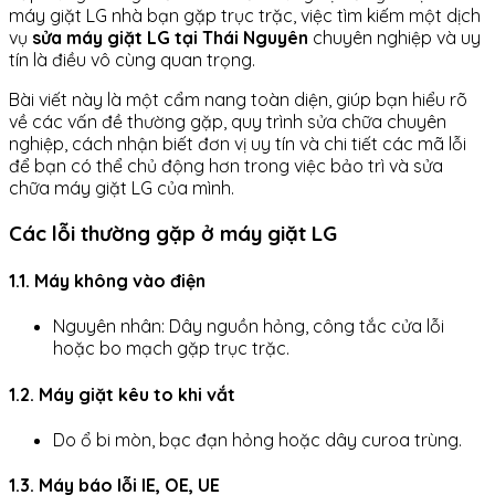
máy giặt LG nhà bạn gặp trục trặc, việc tìm kiếm một dịch
vụ
sửa máy giặt LG tại Thái Nguyên
chuyên nghiệp và uy
tín là điều vô cùng quan trọng.
Bài viết này là một cẩm nang toàn diện, giúp bạn hiểu rõ
về các vấn đề thường gặp, quy trình sửa chữa chuyên
nghiệp, cách nhận biết đơn vị uy tín và chi tiết các mã lỗi
để bạn có thể chủ động hơn trong việc bảo trì và sửa
chữa máy giặt LG của mình.
Các lỗi thường gặp ở máy giặt LG
1.1. Máy không vào điện
Nguyên nhân: Dây nguồn hỏng, công tắc cửa lỗi
hoặc bo mạch gặp trục trặc.
1.2. Máy giặt kêu to khi vắt
Do ổ bi mòn, bạc đạn hỏng hoặc dây curoa trùng.
1.3. Máy báo lỗi IE, OE, UE