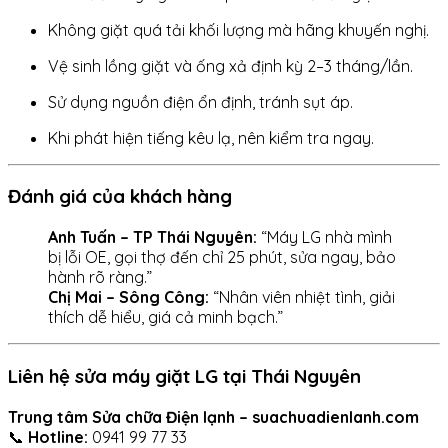
Không giặt quá tải khối lượng mà hãng khuyến nghị.
Vệ sinh lồng giặt và ống xả định kỳ 2–3 tháng/lần.
Sử dụng nguồn điện ổn định, tránh sụt áp.
Khi phát hiện tiếng kêu lạ, nên kiểm tra ngay.
Đánh giá của khách hàng
Anh Tuấn – TP Thái Nguyên:
“Máy LG nhà mình
bị lỗi OE, gọi thợ đến chỉ 25 phút, sửa ngay, bảo
hành rõ ràng.”
Chị Mai – Sông Công:
“Nhân viên nhiệt tình, giải
thích dễ hiểu, giá cả minh bạch.”
Liên hệ sửa máy giặt LG tại Thái Nguyên
Trung tâm Sửa chữa Điện lạnh – suachuadienlanh.com
📞
Hotline:
0941 99 77 33