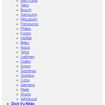
Electrolux
Teka
Bosch
Samsung
Mitsubishi
Panasonic
Philips
Fagor
Hafele
Beko
Aqua
Tefal
Liebherr
Daikin
Smeg
Gazenau
Toshiba
Cata
Siemens
Miele
Sharp
Whirlpool
Dịch Vụ Khác