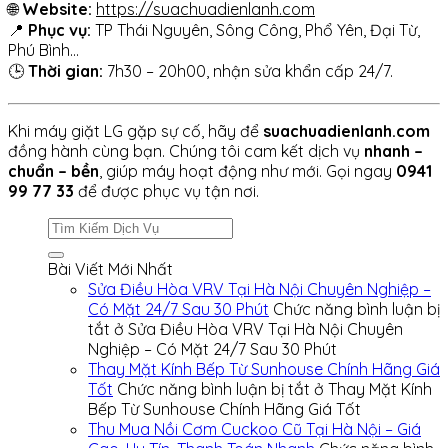
🌐
Website:
https://suachuadienlanh.com
📍
Phục vụ:
TP Thái Nguyên, Sông Công, Phổ Yên, Đại Từ,
Phú Bình…
🕒
Thời gian:
7h30 – 20h00, nhận sửa khẩn cấp 24/7.
Khi máy giặt LG gặp sự cố, hãy để
suachuadienlanh.com
đồng hành cùng bạn. Chúng tôi cam kết dịch vụ
nhanh –
chuẩn – bền
, giúp máy hoạt động như mới. Gọi ngay
0941
99 77 33
để được phục vụ tận nơi.
Bài Viết Mới Nhất
Sửa Điều Hòa VRV Tại Hà Nội Chuyên Nghiệp –
Có Mặt 24/7 Sau 30 Phút
Chức năng bình luận bị
tắt
ở Sửa Điều Hòa VRV Tại Hà Nội Chuyên
Nghiệp – Có Mặt 24/7 Sau 30 Phút
Thay Mặt Kính Bếp Từ Sunhouse Chính Hãng Giá
Tốt
Chức năng bình luận bị tắt
ở Thay Mặt Kính
Bếp Từ Sunhouse Chính Hãng Giá Tốt
Thu Mua Nồi Cơm Cuckoo Cũ Tại Hà Nội – Giá