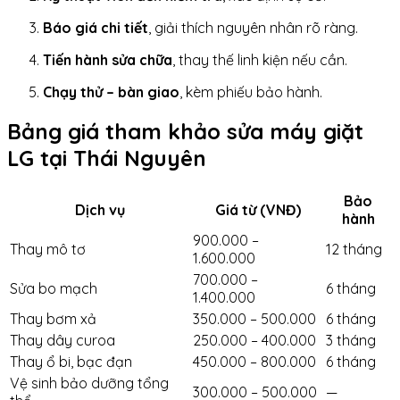
Báo giá chi tiết
, giải thích nguyên nhân rõ ràng.
Tiến hành sửa chữa
, thay thế linh kiện nếu cần.
Chạy thử – bàn giao
, kèm phiếu bảo hành.
Bảng giá tham khảo sửa máy giặt
LG tại Thái Nguyên
Bảo
Dịch vụ
Giá từ (VNĐ)
hành
900.000 –
Thay mô tơ
12 tháng
1.600.000
700.000 –
Sửa bo mạch
6 tháng
1.400.000
Thay bơm xả
350.000 – 500.000
6 tháng
Thay dây curoa
250.000 – 400.000
3 tháng
Thay ổ bi, bạc đạn
450.000 – 800.000
6 tháng
Vệ sinh bảo dưỡng tổng
300.000 – 500.000
—