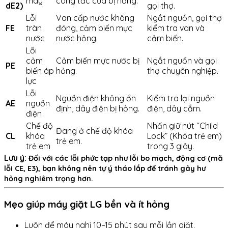
máy
công tắc cửa bị hỏng.
dE2)
gọi thợ.
Lỗi
Van cấp nước không
Ngắt nguồn, gọi thợ
FE
tràn
đóng, cảm biến mực
kiểm tra van và
nước
nước hỏng.
cảm biến.
Lỗi
cảm
Cảm biến mực nước bị
Ngắt nguồn và gọi
PE
biến áp
hỏng.
thợ chuyên nghiệp.
lực
Lỗi
Nguồn điện không ổn
Kiểm tra lại nguồn
AE
nguồn
định, dây điện bị hỏng.
điện, dây cắm.
điện
Chế độ
Nhấn giữ nút “Child
Đang ở chế độ khóa
CL
khóa
Lock” (Khóa trẻ em)
trẻ em.
trẻ em
trong 3 giây.
Lưu ý:
Đối với các lỗi phức tạp như lỗi bo mạch, động cơ (mã
lỗi CE, E3), bạn không nên tự ý tháo lắp để tránh gây hư
hỏng nghiêm trọng hơn.
Mẹo giúp máy giặt LG bền và ít hỏng
Luôn để máy nghỉ 10–15 phút sau mỗi lần giặt.