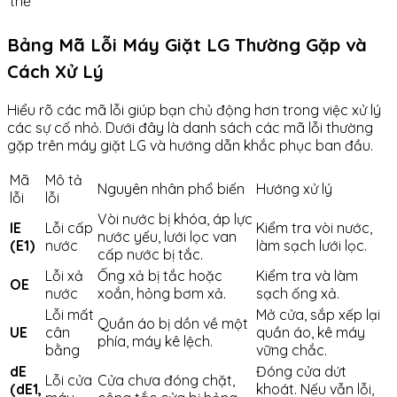
thể
Bảng Mã Lỗi Máy Giặt LG Thường Gặp và
Cách Xử Lý
Hiểu rõ các mã lỗi giúp bạn chủ động hơn trong việc xử lý
các sự cố nhỏ. Dưới đây là danh sách các mã lỗi thường
gặp trên máy giặt LG và hướng dẫn khắc phục ban đầu.
Mã
Mô tả
Nguyên nhân phổ biến
Hướng xử lý
lỗi
lỗi
Vòi nước bị khóa, áp lực
IE
Lỗi cấp
Kiểm tra vòi nước,
nước yếu, lưới lọc van
(E1)
nước
làm sạch lưới lọc.
cấp nước bị tắc.
Lỗi xả
Ống xả bị tắc hoặc
Kiểm tra và làm
OE
nước
xoắn, hỏng bơm xả.
sạch ống xả.
Lỗi mất
Mở cửa, sắp xếp lại
Quần áo bị dồn về một
UE
cân
quần áo, kê máy
phía, máy kê lệch.
bằng
vững chắc.
dE
Đóng cửa dứt
Lỗi cửa
Cửa chưa đóng chặt,
(dE1,
khoát. Nếu vẫn lỗi,