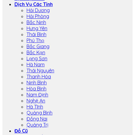
Dịch Vụ Các Tỉnh
Hải Dương
Hải Phòng
Bắc Ninh
Hưng Yên
Thái Bình
Phú Thọ
Bắc Giang
Bắc Kạn
Lạng Sơn
Hà Nam
Thái Nguyên
Thanh Hóa
Ninh Bình
Hòa Bình
Nam Định
Nghệ An
Hà Tĩnh
Quảng Bình
Đồng Nai
Quảng Trị
Đồ Cũ