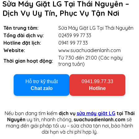
Sửa Máy Giặt LG Tại Thái Nguyên –
Dịch Vụ Uy Tín, Phục Vụ Tận Nơi
Tên trung tâm:
Sửa Máy Giặt LG Tại Thái Nguyên
Tổng đài dịch vụ:
02439 99 77 33
Hotline đặt lịch:
0941 99 77 33
Website:
www.suachuadienlanh.com
Từ 7:30 đến 21:00 (Các ngày
Thời gian hoạt động:
trong tuần)
Hỗ trợ kỹ thuật
0941.99.77.33
Chat zalo
Hotline
Nếu bạn đang tìm kiếm
dịch vụ
sửa máy giặt LG
tại Thái
Nguyên
uy tín, nhanh chóng,
suachuadienlanh.com
sẽ
mang đến giải pháp tối ưu – sửa chữa tận nơi, bảo hành
dài hạn và chi phí hợp lý.