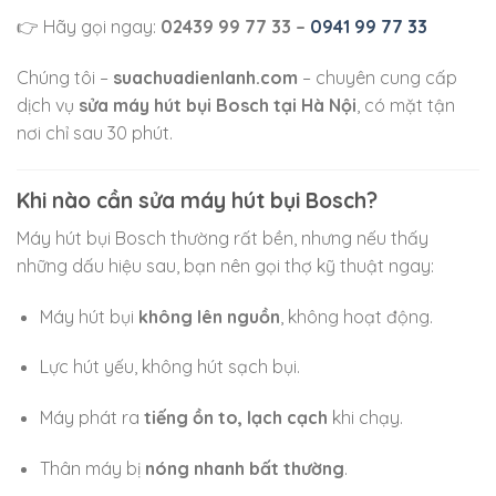
👉 Hãy gọi ngay:
02439 99 77 33 –
0941 99 77 33
Chúng tôi –
suachuadienlanh.com
– chuyên cung cấp
dịch vụ
sửa máy hút bụi Bosch tại Hà Nội
, có mặt tận
nơi chỉ sau 30 phút.
Khi nào cần sửa máy hút bụi Bosch?
Máy hút bụi Bosch thường rất bền, nhưng nếu thấy
những dấu hiệu sau, bạn nên gọi thợ kỹ thuật ngay:
Máy hút bụi
không lên nguồn
, không hoạt động.
Lực hút yếu, không hút sạch bụi.
Máy phát ra
tiếng ồn to, lạch cạch
khi chạy.
Thân máy bị
nóng nhanh bất thường
.