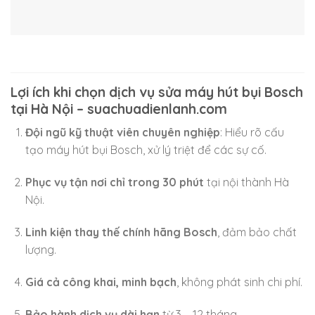
Lợi ích khi chọn dịch vụ sửa máy hút bụi Bosch
tại Hà Nội – suachuadienlanh.com
Đội ngũ kỹ thuật viên chuyên nghiệp
: Hiểu rõ cấu
tạo máy hút bụi Bosch, xử lý triệt để các sự cố.
Phục vụ tận nơi chỉ trong 30 phút
tại nội thành Hà
Nội.
Linh kiện thay thế chính hãng Bosch
, đảm bảo chất
lượng.
Giá cả công khai, minh bạch
, không phát sinh chi phí.
Bảo hành dịch vụ dài hạn
từ 3 – 12 tháng.