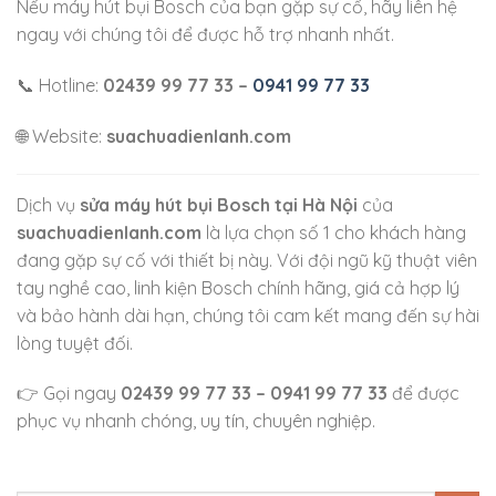
Nếu máy hút bụi Bosch của bạn gặp sự cố, hãy liên hệ
ngay với chúng tôi để được hỗ trợ nhanh nhất.
📞 Hotline:
02439 99 77 33 –
0941 99 77 33
🌐 Website:
suachuadienlanh.com
Dịch vụ
sửa máy hút bụi Bosch tại Hà Nội
của
suachuadienlanh.com
là lựa chọn số 1 cho khách hàng
đang gặp sự cố với thiết bị này. Với đội ngũ kỹ thuật viên
tay nghề cao, linh kiện Bosch chính hãng, giá cả hợp lý
và bảo hành dài hạn, chúng tôi cam kết mang đến sự hài
lòng tuyệt đối.
👉 Gọi ngay
02439 99 77 33 – 0941 99 77 33
để được
phục vụ nhanh chóng, uy tín, chuyên nghiệp.