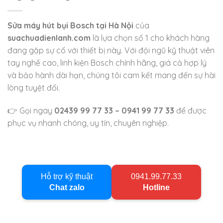
Sửa máy hút bụi Bosch tại Hà Nội
của
suachuadienlanh.com
là lựa chọn số 1 cho khách hàng
đang gặp sự cố với thiết bị này. Với đội ngũ kỹ thuật viên
tay nghề cao, linh kiện Bosch chính hãng, giá cả hợp lý
và bảo hành dài hạn, chúng tôi cam kết mang đến sự hài
lòng tuyệt đối.
👉 Gọi ngay
02439 99 77 33 – 0941 99 77 33
để được
phục vụ nhanh chóng, uy tín, chuyên nghiệp.
Hỗ trợ kỹ thuật
0941.99.77.33
Chat zalo
Hotline