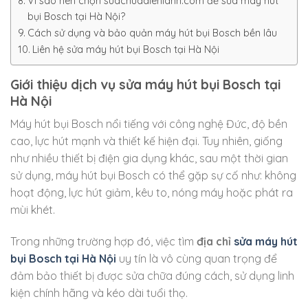
Vì sao nên chọn suachuadienlanh.com để sửa máy hút
bụi Bosch tại Hà Nội?
Cách sử dụng và bảo quản máy hút bụi Bosch bền lâu
Liên hệ sửa máy hút bụi Bosch tại Hà Nội
Giới thiệu dịch vụ sửa máy hút bụi Bosch tại
Hà Nội
Máy hút bụi Bosch nổi tiếng với công nghệ Đức, độ bền
cao, lực hút mạnh và thiết kế hiện đại. Tuy nhiên, giống
như nhiều thiết bị điện gia dụng khác, sau một thời gian
sử dụng, máy hút bụi Bosch có thể gặp sự cố như: không
hoạt động, lực hút giảm, kêu to, nóng máy hoặc phát ra
mùi khét.
Trong những trường hợp đó, việc tìm
địa chỉ
sửa máy hút
bụi Bosch tại Hà Nội
uy tín là vô cùng quan trọng để
đảm bảo thiết bị được sửa chữa đúng cách, sử dụng linh
kiện chính hãng và kéo dài tuổi thọ.