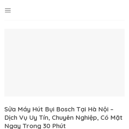
Skip
to
content
Sửa Máy Hút Bụi Bosch Tại Hà Nội –
Dịch Vụ Uy Tín, Chuyên Nghiệp, Có Mặt
Ngay Trong 30 Phút