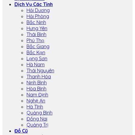
Dịch Vụ Các Tỉnh
Hải Dương
Hải Phòng
Bắc Ninh
Hưng Yên
Thái Bình
Phú Thọ
Bắc Giang
Bắc Kạn
Lạng Sơn
Hà Nam
Thái Nguyên
Thanh Hóa
Ninh Bình
Hòa Bình
Nam Định
Nghệ An
Hà Tĩnh
Quảng Bình
Đồng Nai
Quảng Trị
Đồ Cũ