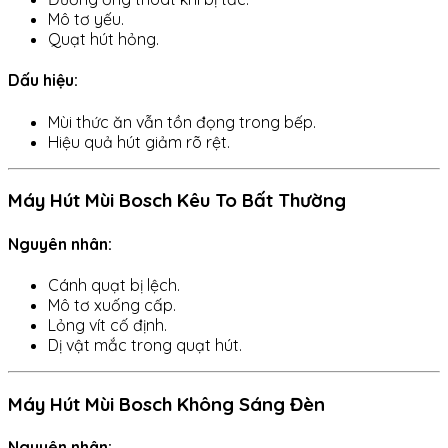
Mô tơ yếu.
Quạt hút hỏng.
Dấu hiệu:
Mùi thức ăn vẫn tồn đọng trong bếp.
Hiệu quả hút giảm rõ rệt.
Máy Hút Mùi Bosch Kêu To Bất Thường
Nguyên nhân:
Cánh quạt bị lệch.
Mô tơ xuống cấp.
Lỏng vít cố định.
Dị vật mắc trong quạt hút.
Máy Hút Mùi Bosch Không Sáng Đèn
Nguyên nhân: