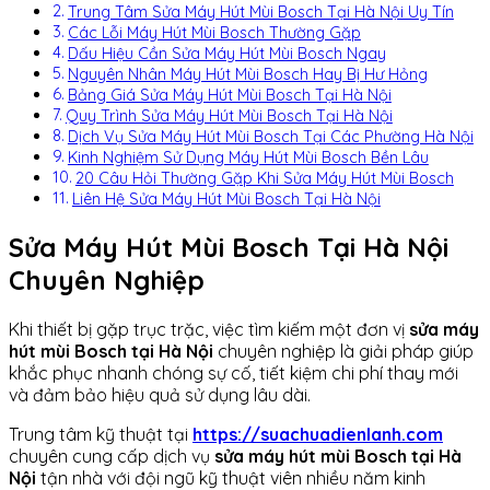
Trung Tâm Sửa Máy Hút Mùi Bosch Tại Hà Nội Uy Tín
Các Lỗi Máy Hút Mùi Bosch Thường Gặp
Dấu Hiệu Cần Sửa Máy Hút Mùi Bosch Ngay
Nguyên Nhân Máy Hút Mùi Bosch Hay Bị Hư Hỏng
Bảng Giá Sửa Máy Hút Mùi Bosch Tại Hà Nội
Quy Trình Sửa Máy Hút Mùi Bosch Tại Hà Nội
Dịch Vụ Sửa Máy Hút Mùi Bosch Tại Các Phường Hà Nội
Kinh Nghiệm Sử Dụng Máy Hút Mùi Bosch Bền Lâu
20 Câu Hỏi Thường Gặp Khi Sửa Máy Hút Mùi Bosch
Liên Hệ Sửa Máy Hút Mùi Bosch Tại Hà Nội
Sửa Máy Hút Mùi Bosch Tại Hà Nội
Chuyên Nghiệp
Khi thiết bị gặp trục trặc, việc tìm kiếm một đơn vị
sửa máy
hút mùi Bosch tại Hà Nội
chuyên nghiệp là giải pháp giúp
khắc phục nhanh chóng sự cố, tiết kiệm chi phí thay mới
và đảm bảo hiệu quả sử dụng lâu dài.
Trung tâm kỹ thuật tại
https://suachuadienlanh.com
chuyên cung cấp dịch vụ
sửa máy hút mùi Bosch tại Hà
Nội
tận nhà với đội ngũ kỹ thuật viên nhiều năm kinh