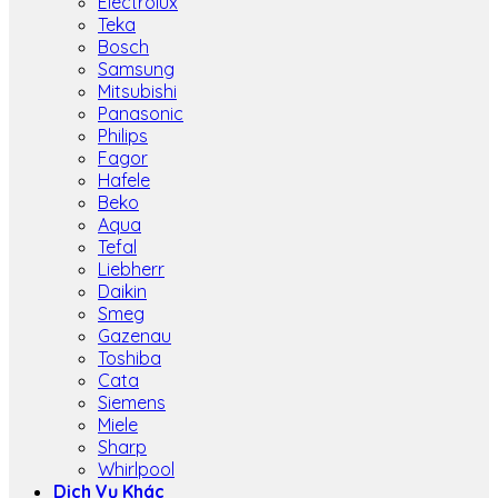
Electrolux
Teka
Bosch
Samsung
Mitsubishi
Panasonic
Philips
Fagor
Hafele
Beko
Aqua
Tefal
Liebherr
Daikin
Smeg
Gazenau
Toshiba
Cata
Siemens
Miele
Sharp
Whirlpool
Dịch Vụ Khác