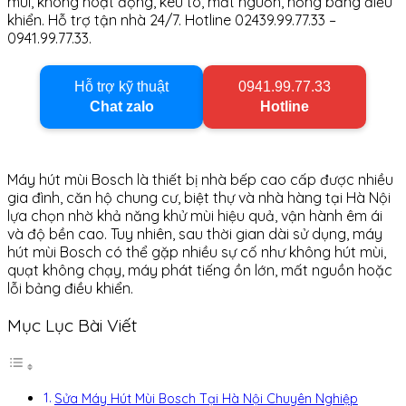
mùi, không hoạt động, kêu to, mất nguồn, hỏng bảng điều
khiển. Hỗ trợ tận nhà 24/7. Hotline 02439.99.77.33 –
0941.99.77.33.
Hỗ trợ kỹ thuật
0941.99.77.33
Chat zalo
Hotline
Máy hút mùi Bosch là thiết bị nhà bếp cao cấp được nhiều
gia đình, căn hộ chung cư, biệt thự và nhà hàng tại Hà Nội
lựa chọn nhờ khả năng khử mùi hiệu quả, vận hành êm ái
và độ bền cao. Tuy nhiên, sau thời gian dài sử dụng, máy
hút mùi Bosch có thể gặp nhiều sự cố như không hút mùi,
quạt không chạy, máy phát tiếng ồn lớn, mất nguồn hoặc
lỗi bảng điều khiển.
Mục Lục Bài Viết
Sửa Máy Hút Mùi Bosch Tại Hà Nội Chuyên Nghiệp