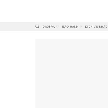
Skip
to
content
DỊCH VỤ
BẢO HÀNH
DỊCH VỤ KHÁC