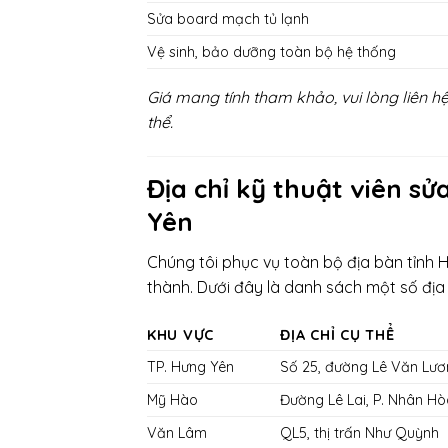
Sửa board mạch tủ lạnh
Vệ sinh, bảo dưỡng toàn bộ hệ thống
Giá mang tính tham khảo, vui lòng liên hệ
thể.
Địa chỉ kỹ thuật viên s
Yên
Chúng tôi phục vụ toàn bộ địa bàn tỉnh
thành. Dưới đây là danh sách một số địa 
KHU VỰC
ĐỊA CHỈ CỤ THỂ
TP. Hưng Yên
Số 25, đường Lê Văn Lư
Mỹ Hào
Đường Lê Lai, P. Nhân H
Văn Lâm
QL5, thị trấn Như Quỳnh