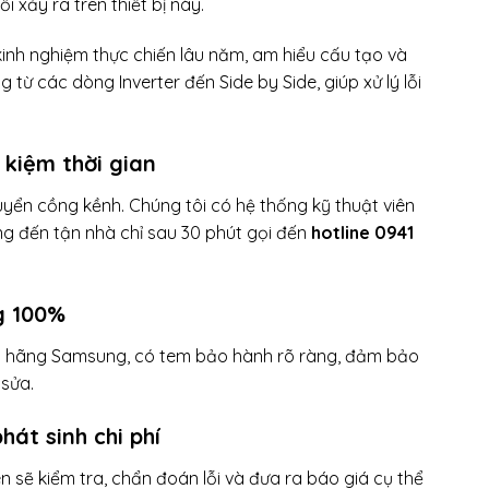
ỗi xảy ra trên thiết bị này.
kinh nghiệm thực chiến lâu năm, am hiểu cấu tạo và
từ các dòng Inverter đến Side by Side, giúp xử lý lỗi
t kiệm thời gian
yển cồng kềnh. Chúng tôi có hệ thống kỹ thuật viên
ng đến tận nhà chỉ sau 30 phút gọi đến
hotline 0941
ng 100%
ính hãng Samsung, có tem bảo hành rõ ràng, đảm bảo
 sửa.
hát sinh chi phí
ên sẽ kiểm tra, chẩn đoán lỗi và đưa ra báo giá cụ thể