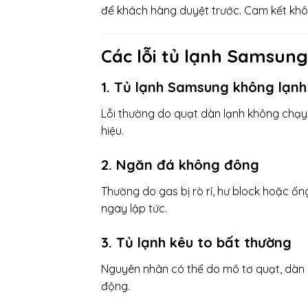
để khách hàng duyệt trước. Cam kết khôn
Các lỗi tủ lạnh Samsun
1. Tủ lạnh Samsung không lạn
Lỗi thường do quạt dàn lạnh không chạy, 
hiệu.
2. Ngăn đá không đông
Thường do gas bị rò rỉ, hư block hoặc ố
ngay lập tức.
3. Tủ lạnh kêu to bất thường
Nguyên nhân có thể do mô tơ quạt, dàn 
động.