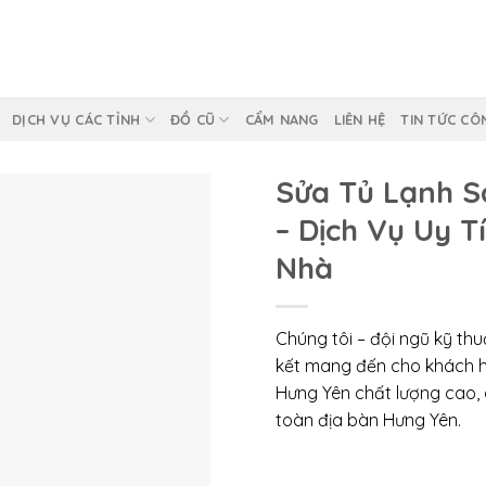
DỊCH VỤ CÁC TỈNH
ĐỒ CŨ
CẨM NANG
LIÊN HỆ
TIN TỨC CÔ
Sửa Tủ Lạnh S
– Dịch Vụ Uy T
Nhà
Chúng tôi – đội ngũ kỹ th
kết mang đến cho khách h
Hưng Yên chất lượng cao, g
toàn địa bàn Hưng Yên.