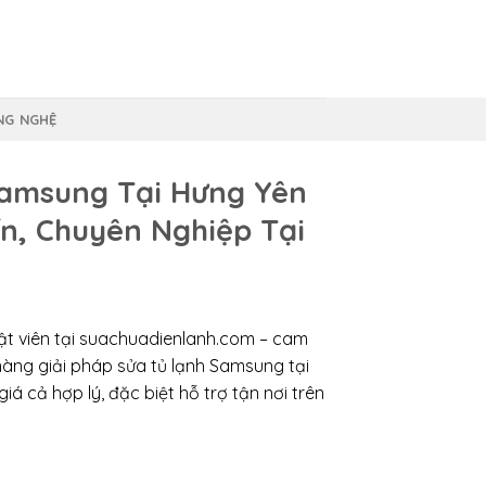
NG NGHỆ
amsung Tại Hưng Yên
ín, Chuyên Nghiệp Tại
uật viên tại suachuadienlanh.com – cam
àng giải pháp sửa tủ lạnh Samsung tại
iá cả hợp lý, đặc biệt hỗ trợ tận nơi trên