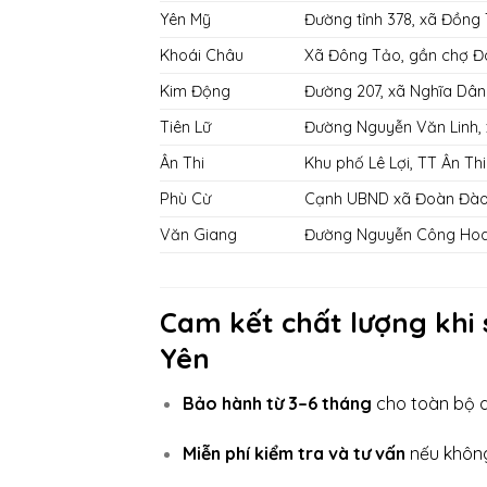
Yên Mỹ
Đường tỉnh 378, xã Đồng
Khoái Châu
Xã Đông Tảo, gần chợ 
Kim Động
Đường 207, xã Nghĩa Dân
Tiên Lữ
Đường Nguyễn Văn Linh, 
Ân Thi
Khu phố Lê Lợi, TT Ân Thi
Phù Cừ
Cạnh UBND xã Đoàn Đà
Văn Giang
Đường Nguyễn Công Hoa
Cam kết chất lượng khi
Yên
Bảo hành từ 3–6 tháng
cho toàn bộ d
Miễn phí kiểm tra và tư vấn
nếu không