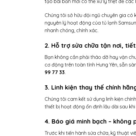
tạo bài bản mới có thể xử lý triệt để các l
Chúng tôi sở hữu đội ngũ chuyên gia có 
nguyên lý hoạt động của tủ lạnh Samsung 
nhanh chóng, chính xác.
2. Hỗ trợ sửa chữa tận nơi, tiế
Bạn không cần phải tháo dỡ hay vận chu
cơ động trên toàn tỉnh Hưng Yên, sẵn sà
99 77 33
.
3. Linh kiện thay thế chính hã
Chúng tôi cam kết sử dụng linh kiện ch
thiết bị hoạt động ổn định lâu dài sau khi
4. Báo giá minh bạch – không p
Trước khi tiến hành sửa chữa, kỹ thuật vi