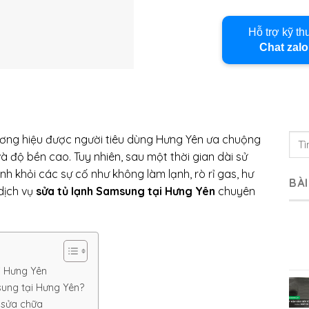
Hỗ trợ kỹ th
Chat zalo
ơng hiệu được người tiêu dùng Hưng Yên ưa chuộng
 và độ bền cao. Tuy nhiên, sau một thời gian dài sử
ánh khỏi các sự cố như không làm lạnh, rò rỉ gas, hư
BÀI
dịch vụ
sửa tủ lạnh Samsung tại Hưng Yên
chuyên
ại Hưng Yên
sung tại Hưng Yên?
 sửa chữa