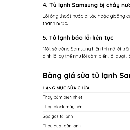
4. Tủ lạnh Samsung bị chảy nư
Lỗi ống thoát nước bị tắc hoặc gioăng cửa
thành nước.
5. Tủ lạnh báo lỗi liên tục
Một số dòng Samsung hiển thị mã lỗi trê
định lỗi cụ thể như lỗi cảm biến, lỗi quạt,
Bảng giá sửa tủ lạnh S
HẠNG MỤC SỬA CHỮA
Thay cảm biến nhiệt
Thay block máy nén
Sạc gas tủ lạnh
Thay quạt dàn lạnh