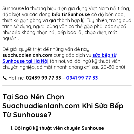
Sunhouse là thương hiệu điện gia dụng Việt Nam nổi tiếng,
đặc biệt với các dòng
bếp từ Sunhouse
có độ bền cao,
thiết kế gọn gàng và giá thành hợp lý. Tuy nhiên, trong quá
trình sử dụng, người dùng vẫn có thể gặp phải các sự cố
như bếp không nhận nồi, bếp báo lỗi, chập điện, mất
nguồn…
Để giải quyết triệt để những vấn đề này,
suachuadienlanh.com
cung cấp dịch vụ
sửa bếp từ
Sunhouse tại Hà Nội
tận nơi, với đội ngũ kỹ thuật viên
chuyên nghiệp, có mặt nhanh chóng chỉ sau 20–30 phút.
📞 Hotline:
02439 99 77 33 –
0941 99 77 33
Tại Sao Nên Chọn
Suachuadienlanh.com Khi Sửa Bếp
Từ Sunhouse?
Đội ngũ kỹ thuật viên chuyên Sunhouse