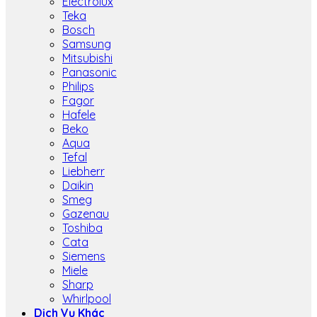
Electrolux
Teka
Bosch
Samsung
Mitsubishi
Panasonic
Philips
Fagor
Hafele
Beko
Aqua
Tefal
Liebherr
Daikin
Smeg
Gazenau
Toshiba
Cata
Siemens
Miele
Sharp
Whirlpool
Dịch Vụ Khác