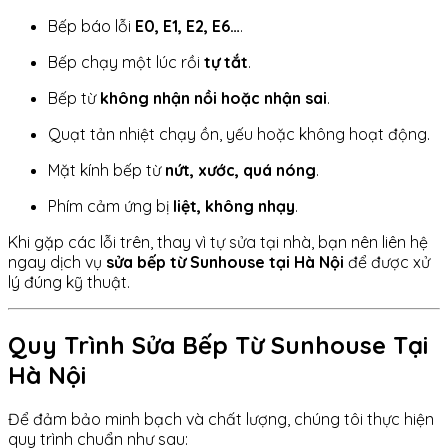
Bếp báo lỗi
E0, E1, E2, E6…
.
Bếp chạy một lúc rồi
tự tắt
.
Bếp từ
không nhận nồi hoặc nhận sai
.
Quạt tản nhiệt chạy ồn, yếu hoặc không hoạt động.
Mặt kính bếp từ
nứt, xước, quá nóng
.
Phím cảm ứng bị
liệt, không nhạy
.
Khi gặp các lỗi trên, thay vì tự sửa tại nhà, bạn nên liên hệ
ngay dịch vụ
sửa bếp từ Sunhouse tại Hà Nội
để được xử
lý đúng kỹ thuật.
Quy Trình Sửa Bếp Từ Sunhouse Tại
Hà Nội
Để đảm bảo minh bạch và chất lượng, chúng tôi thực hiện
quy trình chuẩn như sau: