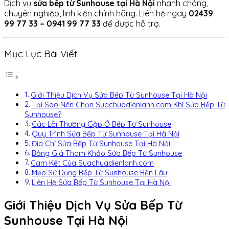
Dịch vụ
sửa bếp từ Sunhouse tại Hà Nội
nhanh chóng,
chuyên nghiệp, linh kiện chính hãng. Liên hệ ngay
02439
99 77 33 – 0941 99 77 33
để được hỗ trợ.
Mục Lục Bài Viết
Giới Thiệu Dịch Vụ Sửa Bếp Từ Sunhouse Tại Hà Nội
Tại Sao Nên Chọn Suachuadienlanh.com Khi Sửa Bếp Từ
Sunhouse?
Các Lỗi Thường Gặp Ở Bếp Từ Sunhouse
Quy Trình Sửa Bếp Từ Sunhouse Tại Hà Nội
Địa Chỉ Sửa Bếp Từ Sunhouse Tại Hà Nội
Bảng Giá Tham Khảo Sửa Bếp Từ Sunhouse
Cam Kết Của Suachuadienlanh.com
Mẹo Sử Dụng Bếp Từ Sunhouse Bền Lâu
Liên Hệ Sửa Bếp Từ Sunhouse Tại Hà Nội
Giới Thiệu Dịch Vụ Sửa Bếp Từ
Sunhouse Tại Hà Nội