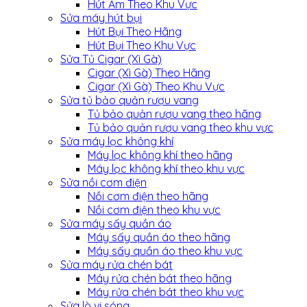
Hút Ẩm Theo Khu Vực
Sửa máy hút bụi
Hút Bụi Theo Hãng
Hút Bụi Theo Khu Vực
Sửa Tủ Cigar (Xì Gà)
Cigar (Xì Gà) Theo Hãng
Cigar (Xì Gà) Theo Khu Vực
Sửa tủ bảo quản rượu vang
Tủ bảo quản rượu vang theo hãng
Tủ bảo quản rượu vang theo khu vực
Sửa máy lọc không khí
Máy lọc không khí theo hãng
Máy lọc không khí theo khu vực
Sửa nồi cơm điện
Nồi cơm điện theo hãng
Nồi cơm điện theo khu vực
Sửa máy sấy quần áo
Máy sấy quần áo theo hãng
Máy sấy quần áo theo khu vực
Sửa máy rửa chén bát
Máy rửa chén bát theo hãng
Máy rửa chén bát theo khu vực
Sửa lò vi sóng