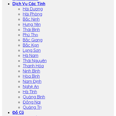
Dịch Vụ Các Tỉnh
Hải Dương
Hải Phòng
Bắc Ninh
Hưng Yên
Thái Bình
Phú Thọ
Bắc Giang
Bắc Kạn
Lạng Sơn
Hà Nam
Thái Nguyên
Thanh Hóa
Ninh Bình
Hòa Bình
Nam Định
Nghệ An
Hà Tĩnh
Quảng Bình
Đồng Nai
Quảng Trị
Đồ Cũ