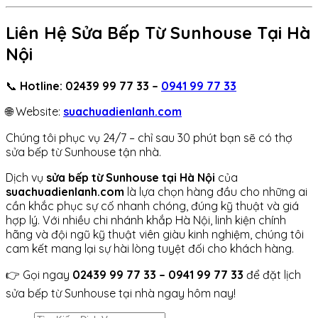
Liên Hệ Sửa Bếp Từ Sunhouse Tại Hà
Nội
📞
Hotline: 02439 99 77 33 –
0941 99 77 33
🌐 Website:
suachuadienlanh.com
Chúng tôi phục vụ 24/7 – chỉ sau 30 phút bạn sẽ có thợ
sửa bếp từ Sunhouse tận nhà.
Dịch vụ
sửa bếp từ Sunhouse tại Hà Nội
của
suachuadienlanh.com
là lựa chọn hàng đầu cho những ai
cần khắc phục sự cố nhanh chóng, đúng kỹ thuật và giá
hợp lý. Với nhiều chi nhánh khắp Hà Nội, linh kiện chính
hãng và đội ngũ kỹ thuật viên giàu kinh nghiệm, chúng tôi
cam kết mang lại sự hài lòng tuyệt đối cho khách hàng.
👉 Gọi ngay
02439 99 77 33 – 0941 99 77 33
để đặt lịch
sửa bếp từ Sunhouse tại nhà ngay hôm nay!