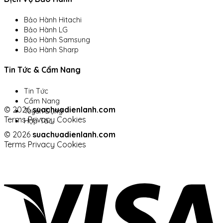
Bảo Hành Hitachi
Bảo Hành LG
Bảo Hành Samsung
Bảo Hành Sharp
Tin Tức & Cẩm Nang
Tin Tức
Cẩm Nang
© 2026
suachuadienlanh.com
Tuyển Dụng
Terms
Privacy
Cookies
Hợp Tác
© 2026
suachuadienlanh.com
Terms
Privacy
Cookies