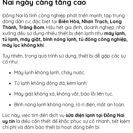
Nai ngày càng tăng cao
Đồng Nai là tỉnh công nghiệp phát triển mạnh, tập trung
đông dân cư, đặc biệt tại
Biên Hòa, Nhơn Trạch, Long
Thành, Trảng Bom
. Hầu hết gia đình, doanh nghiệp, nhà
xưởng đều sử dụng nhiều thiết bị điện lạnh như
máy lạnh,
tủ lạnh, máy giặt, bình nóng lạnh, tủ đông công nghiệp,
máy lọc không khí
…
Tuy nhiên, trong quá trình sử dụng, thiết bị dễ gặp các sự
cố như:
Máy lạnh không lạnh, chảy nước.
Tủ lạnh không đông đá, kém lạnh.
Máy giặt không xả, không vắt, báo lỗi liên tục.
Bình nóng lạnh không nóng, rò rỉ điện, mất an toàn.
Lúc này, việc tìm đến dịch vụ
sửa điện lạnh tại Đồng Nai
uy tín
là điều cần thiết để khắc phục sự cố nhanh, tiết kiệm
chi phí và đảm bảo thiết bị hoạt động bền bỉ.