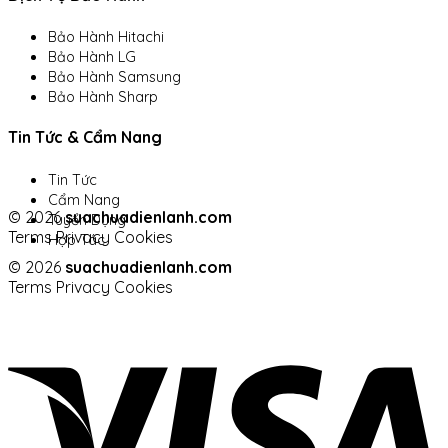
Bảo Hành Hitachi
Bảo Hành LG
Bảo Hành Samsung
Bảo Hành Sharp
Tin Tức & Cẩm Nang
Tin Tức
Cẩm Nang
© 2026
suachuadienlanh.com
Tuyển Dụng
Terms
Privacy
Cookies
Hợp Tác
© 2026
suachuadienlanh.com
Terms
Privacy
Cookies