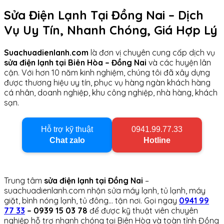
Sửa Điện Lạnh Tại Đồng Nai – Dịch
Vụ Uy Tín, Nhanh Chóng, Giá Hợp Lý
Suachuadienlanh.com
là đơn vị chuyên cung cấp dịch vụ
sửa điện lạnh tại Biên Hòa – Đồng Nai
và các huyện lân
cận. Với hơn 10 năm kinh nghiệm, chúng tôi đã xây dựng
được thương hiệu uy tín, phục vụ hàng ngàn khách hàng
cá nhân, doanh nghiệp, khu công nghiệp, nhà hàng, khách
sạn.
Hỗ trợ kỹ thuật
0941.99.77.33
Chat zalo
Hotline
Trung tâm
sửa điện lạnh tại Đồng Nai
–
suachuadienlanh.com nhận sửa máy lạnh, tủ lạnh, máy
giặt, bình nóng lạnh, tủ đông… tận nơi. Gọi ngay
0941 99
77 33
– 0939 15 03 78
để được kỹ thuật viên chuyên
nghiệp hỗ trợ nhanh chóng tại Biên Hòa và toàn tỉnh Đồng