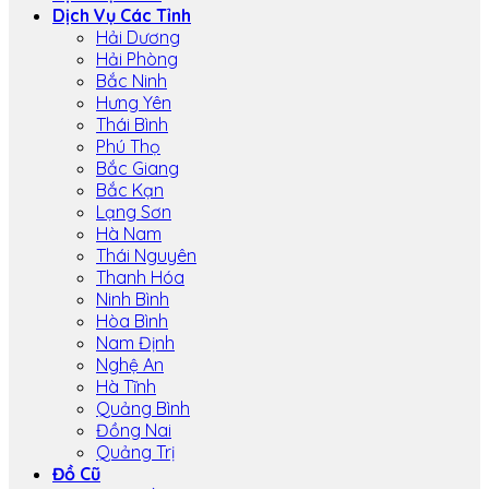
Dịch Vụ Các Tỉnh
Hải Dương
Hải Phòng
Bắc Ninh
Hưng Yên
Thái Bình
Phú Thọ
Bắc Giang
Bắc Kạn
Lạng Sơn
Hà Nam
Thái Nguyên
Thanh Hóa
Ninh Bình
Hòa Bình
Nam Định
Nghệ An
Hà Tĩnh
Quảng Bình
Đồng Nai
Quảng Trị
Đồ Cũ