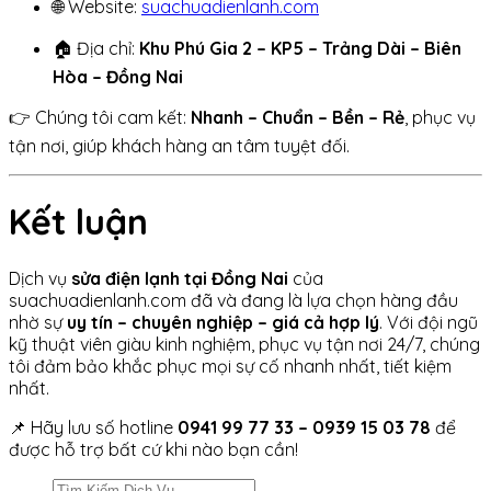
🌐 Website:
suachuadienlanh.com
🏠 Địa chỉ:
Khu Phú Gia 2 – KP5 – Trảng Dài – Biên
Hòa – Đồng Nai
👉 Chúng tôi cam kết:
Nhanh – Chuẩn – Bền – Rẻ
, phục vụ
tận nơi, giúp khách hàng an tâm tuyệt đối.
Kết luận
Dịch vụ
sửa điện lạnh tại Đồng Nai
của
suachuadienlanh.com đã và đang là lựa chọn hàng đầu
nhờ sự
uy tín – chuyên nghiệp – giá cả hợp lý
. Với đội ngũ
kỹ thuật viên giàu kinh nghiệm, phục vụ tận nơi 24/7, chúng
tôi đảm bảo khắc phục mọi sự cố nhanh nhất, tiết kiệm
nhất.
📌 Hãy lưu số hotline
0941 99 77 33 – 0939 15 03 78
để
được hỗ trợ bất cứ khi nào bạn cần!