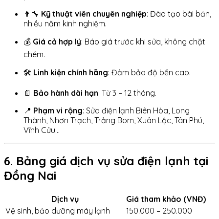
👨‍🔧
Kỹ thuật viên chuyên nghiệp
: Đào tạo bài bản,
nhiều năm kinh nghiệm.
💰
Giá cả hợp lý
: Báo giá trước khi sửa, không chặt
chém.
🛠
Linh kiện chính hãng
: Đảm bảo độ bền cao.
📄
Bảo hành dài hạn
: Từ 3 – 12 tháng.
📍
Phạm vi rộng
: Sửa điện lạnh Biên Hòa, Long
Thành, Nhơn Trạch, Trảng Bom, Xuân Lộc, Tân Phú,
Vĩnh Cửu…
6. Bảng giá dịch vụ sửa điện lạnh tại
Đồng Nai
Dịch vụ
Giá tham khảo (VNĐ)
Vệ sinh, bảo dưỡng máy lạnh
150.000 – 250.000