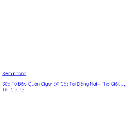
Xem nhanh
Sửa Tủ Bảo Quản Cigar (Xì Gà) Tại Đồng Nai – Thợ Giỏi, Uy
Tín, Giá Rẻ