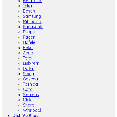
Electrolux
Teka
Bosch
Samsung
Mitsubishi
Panasonic
Philips
Fagor
Hafele
Beko
Aqua
Tefal
Liebherr
Daikin
Smeg
Gazenau
Toshiba
Cata
Siemens
Miele
Sharp
Whirlpool
Dịch Vụ Khác