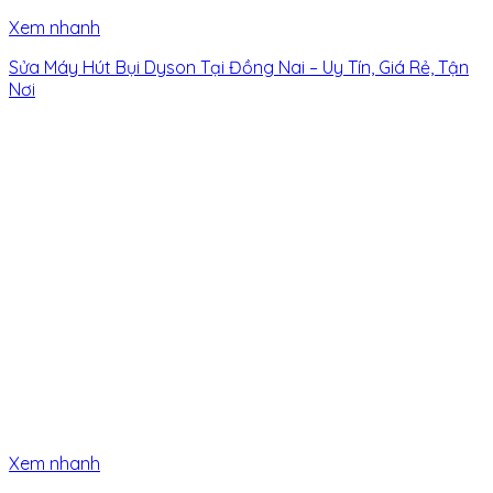
Xem nhanh
Sửa Máy Hút Bụi Dyson Tại Đồng Nai – Uy Tín, Giá Rẻ, Tận
Nơi
Xem nhanh