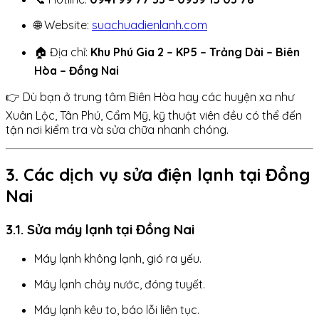
🌐 Website:
suachuadienlanh.com
🏠 Địa chỉ:
Khu Phú Gia 2 – KP5 – Trảng Dài – Biên
Hòa – Đồng Nai
👉 Dù bạn ở trung tâm Biên Hòa hay các huyện xa như
Xuân Lộc, Tân Phú, Cẩm Mỹ, kỹ thuật viên đều có thể đến
tận nơi kiểm tra và sửa chữa nhanh chóng.
3. Các dịch vụ sửa điện lạnh tại Đồng
Nai
3.1. Sửa máy lạnh tại Đồng Nai
Máy lạnh không lạnh, gió ra yếu.
Máy lạnh chảy nước, đóng tuyết.
Máy lạnh kêu to, báo lỗi liên tục.