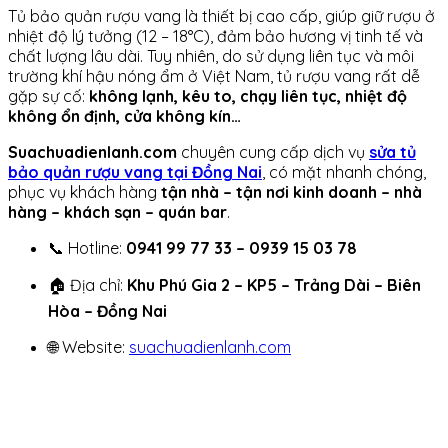
Tủ bảo quản rượu vang là thiết bị cao cấp, giúp giữ rượu ở
nhiệt độ lý tưởng (12 – 18°C), đảm bảo hương vị tinh tế và
chất lượng lâu dài. Tuy nhiên, do sử dụng liên tục và môi
trường khí hậu nóng ẩm ở Việt Nam, tủ rượu vang rất dễ
gặp sự cố:
không lạnh, kêu to, chạy liên tục, nhiệt độ
không ổn định, cửa không kín…
Suachuadienlanh.com
chuyên cung cấp dịch vụ
sửa tủ
bảo quản rượu vang tại Đồng Nai
, có mặt nhanh chóng,
phục vụ khách hàng
tận nhà – tận nơi kinh doanh – nhà
hàng – khách sạn – quán bar
.
📞 Hotline:
0941 99 77 33 – 0939 15 03 78
🏠 Địa chỉ:
Khu Phú Gia 2 – KP5 – Trảng Dài – Biên
Hòa – Đồng Nai
🌐 Website:
suachuadienlanh.com