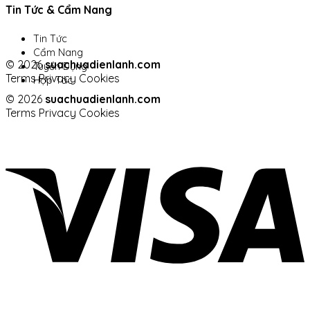
Tin Tức & Cẩm Nang
Tin Tức
Cẩm Nang
© 2026
suachuadienlanh.com
Tuyển Dụng
Terms
Privacy
Cookies
Hợp Tác
© 2026
suachuadienlanh.com
Terms
Privacy
Cookies