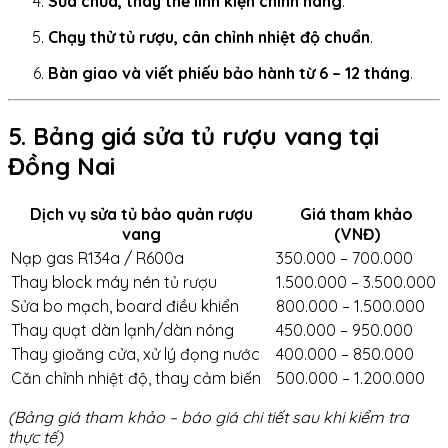
Sửa chữa, thay thế linh kiện chính hãng
.
Chạy thử tủ rượu, cân chỉnh nhiệt độ chuẩn
.
Bàn giao và viết phiếu bảo hành từ 6 – 12 tháng
.
5. Bảng giá sửa tủ rượu vang tại
Đồng Nai
Dịch vụ sửa tủ bảo quản rượu
Giá tham khảo
vang
(VNĐ)
Nạp gas R134a / R600a
350.000 – 700.000
Thay block máy nén tủ rượu
1.500.000 – 3.500.000
Sửa bo mạch, board điều khiển
800.000 – 1.500.000
Thay quạt dàn lạnh/dàn nóng
450.000 – 950.000
Thay gioăng cửa, xử lý đọng nước
400.000 – 850.000
Căn chỉnh nhiệt độ, thay cảm biến
500.000 – 1.200.000
(Bảng giá tham khảo – báo giá chi tiết sau khi kiểm tra
thực tế)