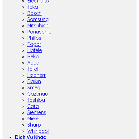
Electrolux
Teka
Bosch
Samsung
Mitsubishi
Panasonic
Philips
Fagor
Hafele
Beko
Aqua
Tefal
Liebherr
Daikin
Smeg
Gazenau
Toshiba
Cata
Siemens
Miele
Sharp
Whirlpool
Dịch Vụ Khác