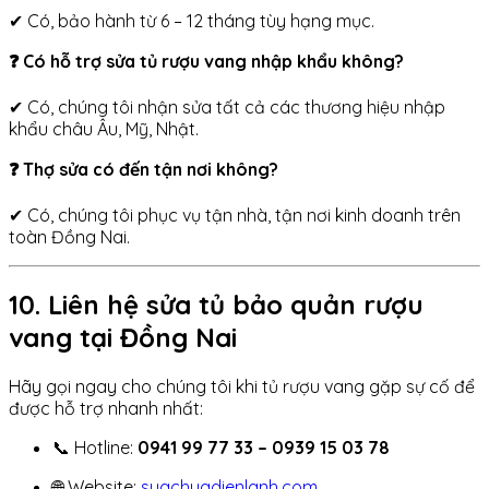
✔ Có, bảo hành từ 6 – 12 tháng tùy hạng mục.
❓ Có hỗ trợ sửa tủ rượu vang nhập khẩu không?
✔ Có, chúng tôi nhận sửa tất cả các thương hiệu nhập
khẩu châu Âu, Mỹ, Nhật.
❓ Thợ sửa có đến tận nơi không?
✔ Có, chúng tôi phục vụ tận nhà, tận nơi kinh doanh trên
toàn Đồng Nai.
10. Liên hệ sửa tủ bảo quản rượu
vang tại Đồng Nai
Hãy gọi ngay cho chúng tôi khi tủ rượu vang gặp sự cố để
được hỗ trợ nhanh nhất:
📞 Hotline:
0941 99 77 33 – 0939 15 03 78
🌐 Website:
suachuadienlanh.com