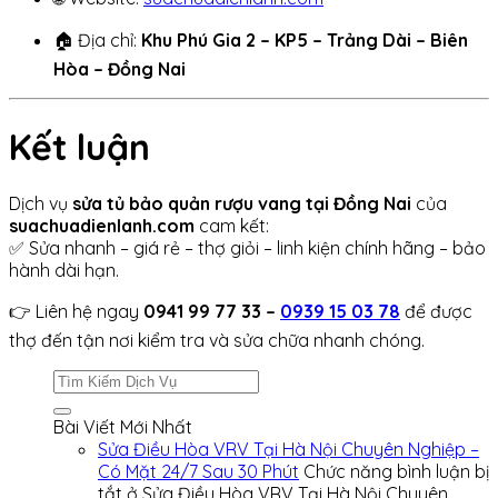
🏠 Địa chỉ:
Khu Phú Gia 2 – KP5 – Trảng Dài – Biên
Hòa – Đồng Nai
Kết luận
Dịch vụ
sửa tủ bảo quản rượu vang tại Đồng Nai
của
suachuadienlanh.com
cam kết:
✅ Sửa nhanh – giá rẻ – thợ giỏi – linh kiện chính hãng – bảo
hành dài hạn.
👉 Liên hệ ngay
0941 99 77 33 –
0939 15 03 78
để được
thợ đến tận nơi kiểm tra và sửa chữa nhanh chóng.
Bài Viết Mới Nhất
Sửa Điều Hòa VRV Tại Hà Nội Chuyên Nghiệp –
Có Mặt 24/7 Sau 30 Phút
Chức năng bình luận bị
tắt
ở Sửa Điều Hòa VRV Tại Hà Nội Chuyên