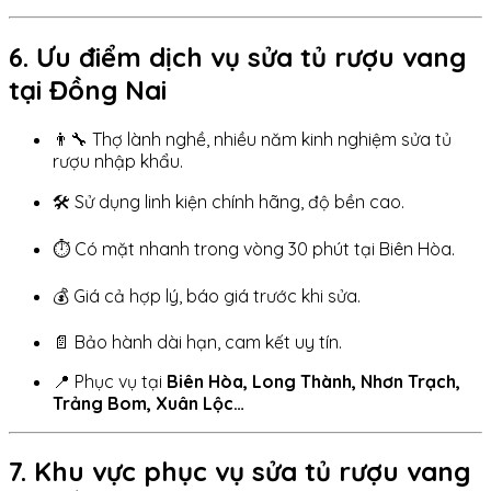
6. Ưu điểm dịch vụ sửa tủ rượu vang
tại Đồng Nai
👨‍🔧 Thợ lành nghề, nhiều năm kinh nghiệm sửa tủ
rượu nhập khẩu.
🛠️ Sử dụng linh kiện chính hãng, độ bền cao.
⏱️ Có mặt nhanh trong vòng 30 phút tại Biên Hòa.
💰 Giá cả hợp lý, báo giá trước khi sửa.
📄 Bảo hành dài hạn, cam kết uy tín.
📍 Phục vụ tại
Biên Hòa, Long Thành, Nhơn Trạch,
Trảng Bom, Xuân Lộc…
7. Khu vực phục vụ sửa tủ rượu vang