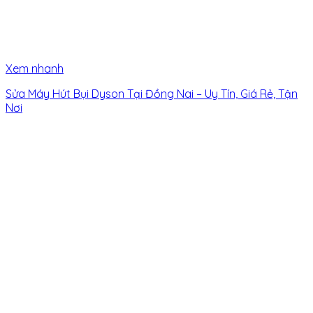
Xem nhanh
Sửa Máy Hút Bụi Dyson Tại Đồng Nai – Uy Tín, Giá Rẻ, Tận
Nơi