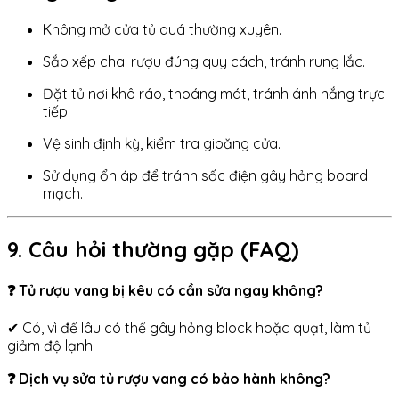
Không mở cửa tủ quá thường xuyên.
Sắp xếp chai rượu đúng quy cách, tránh rung lắc.
Đặt tủ nơi khô ráo, thoáng mát, tránh ánh nắng trực
tiếp.
Vệ sinh định kỳ, kiểm tra gioăng cửa.
Sử dụng ổn áp để tránh sốc điện gây hỏng board
mạch.
9. Câu hỏi thường gặp (FAQ)
❓ Tủ rượu vang bị kêu có cần sửa ngay không?
✔ Có, vì để lâu có thể gây hỏng block hoặc quạt, làm tủ
giảm độ lạnh.
❓ Dịch vụ sửa tủ rượu vang có bảo hành không?