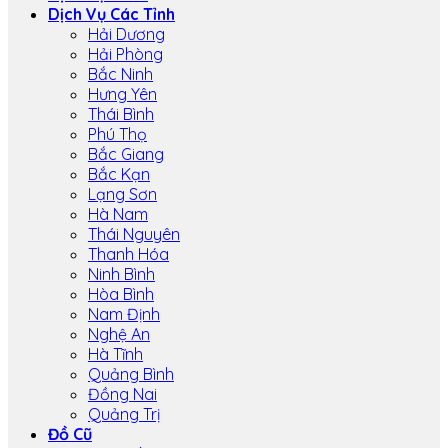
Dịch Vụ Các Tỉnh
Hải Dương
Hải Phòng
Bắc Ninh
Hưng Yên
Thái Bình
Phú Thọ
Bắc Giang
Bắc Kạn
Lạng Sơn
Hà Nam
Thái Nguyên
Thanh Hóa
Ninh Bình
Hòa Bình
Nam Định
Nghệ An
Hà Tĩnh
Quảng Bình
Đồng Nai
Quảng Trị
Đồ Cũ