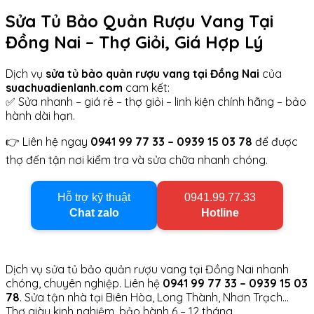
Sửa Tủ Bảo Quản Rượu Vang Tại
Đồng Nai – Thợ Giỏi, Giá Hợp Lý
Dịch vụ
sửa tủ bảo quản rượu vang tại Đồng Nai
của
suachuadienlanh.com
cam kết:
✅ Sửa nhanh – giá rẻ – thợ giỏi – linh kiện chính hãng – bảo
hành dài hạn.
👉 Liên hệ ngay
0941 99 77 33 – 0939 15 03 78
để được
thợ đến tận nơi kiểm tra và sửa chữa nhanh chóng.
Hỗ trợ kỹ thuật
0941.99.77.33
Chat zalo
Hotline
Dịch vụ sửa tủ bảo quản rượu vang tại Đồng Nai nhanh
chóng, chuyên nghiệp. Liên hệ
0941 99 77 33 – 0939 15 03
78
. Sửa tận nhà tại Biên Hòa, Long Thành, Nhơn Trạch…
Thợ giàu kinh nghiệm, bảo hành 6 – 12 tháng.