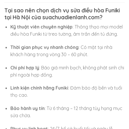
Tại sao nên chọn dịch vụ sửa điều hòa Funiki
tại Hà Nội của suachuadienlanh.com?
Kỹ thuật viên chuyên nghiệp
: Thông thạo mọi model
điều hòa Funiki từ treo tường, âm trần đến tủ đứng.
Thời gian phục vụ nhanh chóng
: Có mặt tại nhà
khách hàng trong vòng 30 – 60 phút.
Chi phí hợp lý
: Báo giá minh bạch, không phát sinh chi
phí ngoài hợp đồng.
Linh kiện chính hãng Funiki
: Đảm bảo độ bền và tuổi
thọ cao.
Bảo hành uy tín
: Từ 6 tháng – 12 tháng tùy hạng mục
sửa chữa.
Phục vụ linh hoạt
: 24/7, kể cả buổi tối và ngày lễ.