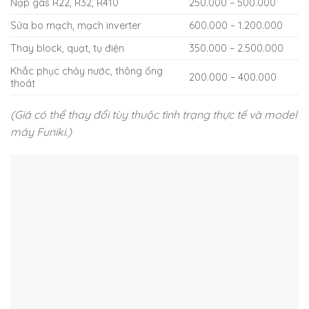
Nạp gas R22, R32, R410
250.000 – 500.000
Sửa bo mạch, mạch inverter
600.000 – 1.200.000
Thay block, quạt, tụ điện
350.000 – 2.500.000
Khắc phục chảy nước, thông ống
200.000 – 400.000
thoát
(Giá có thể thay đổi tùy thuộc tình trạng thực tế và model
máy Funiki.)