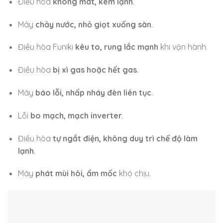
Điều hòa
không mát, kém lạnh
.
Máy
chảy nước, nhỏ giọt xuống sàn
.
Điều hòa Funiki
kêu to, rung lắc mạnh
khi vận hành.
Điều hòa
bị xì gas hoặc hết gas
.
Máy
báo lỗi, nhấp nháy đèn liên tục
.
Lỗi
bo mạch, mạch inverter
.
Điều hòa
tự ngắt điện, không duy trì chế độ làm
lạnh
.
Máy
phát mùi hôi, ẩm mốc
khó chịu.