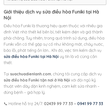
Giới thiệu dịch vụ sửa điều hòa Funiki tại Hà
Nội
Điều hòa Funiki là thương hiệu quen thuộc với nhiều gia
đình Việt nhờ thiết kế bền bỉ, tiết kiệm điện và giá thành
phải chăng. Tuy nhiên, trong quá trình sử dụng, điều hòa
Funiki vẫn có thể gặp sự cố như: không mát, chảy nước,
báo lỗi, phát tiếng ồn lớn… Khi đó, việc tìm kiếm dịch vụ
sửa điều hòa Funiki tại Hà Nội
uy tín là vô cùng cần
thiết.
Tại
suachuadienlanh.com
, chúng tôi cung cấp dịch vụ
sửa điều hòa Funiki tận nơi ở Hà Nội
với đội ngũ kỹ
thuật viên dày dặn kinh nghiệm, cam kết sửa nhanh –
đúng bệnh – giá hợp lý.
📞 Hotline hỗ trợ 24/7:
02439 99 77 33 –
0941 99 77 33