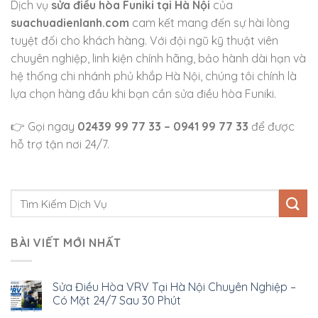
Dịch vụ
sửa điều hòa Funiki tại Hà Nội
của
suachuadienlanh.com
cam kết mang đến sự hài lòng
tuyệt đối cho khách hàng. Với đội ngũ kỹ thuật viên
chuyên nghiệp, linh kiện chính hãng, bảo hành dài hạn và
hệ thống chi nhánh phủ khắp Hà Nội, chúng tôi chính là
lựa chọn hàng đầu khi bạn cần sửa điều hòa Funiki.
👉 Gọi ngay
02439 99 77 33 – 0941 99 77 33
để được
hỗ trợ tận nơi 24/7.
BÀI VIẾT MỚI NHẤT
Sửa Điều Hòa VRV Tại Hà Nội Chuyên Nghiệp –
Có Mặt 24/7 Sau 30 Phút