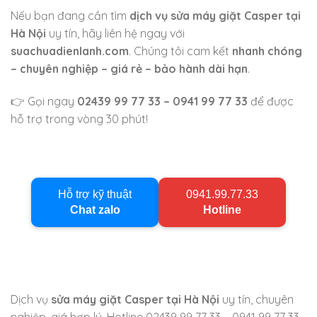
Nếu bạn đang cần tìm
dịch vụ sửa máy giặt Casper tại
Hà Nội
uy tín, hãy liên hệ ngay với
suachuadienlanh.com
. Chúng tôi cam kết
nhanh chóng
– chuyên nghiệp – giá rẻ – bảo hành dài hạn
.
👉 Gọi ngay
02439 99 77 33 – 0941 99 77 33
để được
hỗ trợ trong vòng 30 phút!
Hỗ trợ kỹ thuật
0941.99.77.33
Chat zalo
Hotline
Dịch vụ
sửa máy giặt Casper tại Hà Nội
uy tín, chuyên