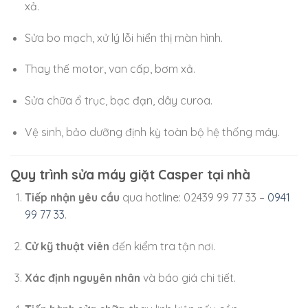
xả.
Sửa bo mạch, xử lý lỗi hiển thị màn hình.
Thay thế motor, van cấp, bơm xả.
Sửa chữa ổ trục, bạc đạn, dây curoa.
Vệ sinh, bảo dưỡng định kỳ toàn bộ hệ thống máy.
Quy trình sửa máy giặt Casper tại nhà
Tiếp nhận yêu cầu
qua hotline: 02439 99 77 33 –
0941
99 77 33
.
Cử kỹ thuật viên
đến kiểm tra tận nơi.
Xác định nguyên nhân
và báo giá chi tiết.