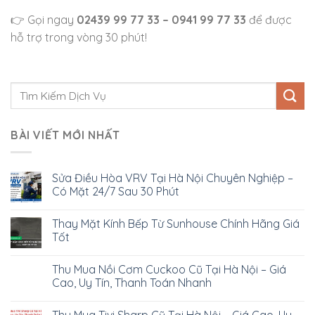
👉 Gọi ngay
02439 99 77 33 – 0941 99 77 33
để được
hỗ trợ trong vòng 30 phút!
BÀI VIẾT MỚI NHẤT
Sửa Điều Hòa VRV Tại Hà Nội Chuyên Nghiệp –
Có Mặt 24/7 Sau 30 Phút
Thay Mặt Kính Bếp Từ Sunhouse Chính Hãng Giá
Tốt
Thu Mua Nồi Cơm Cuckoo Cũ Tại Hà Nội – Giá
Cao, Uy Tín, Thanh Toán Nhanh