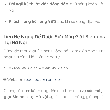
Đội ngũ kỹ thuật viên đông đảo
, phủ sóng khắp Hà
Nội.
Khách hàng hài lòng 98%
sau khi sử dụng dịch vụ.
Liên Hệ Ngay Để Được Sửa Máy Giặt Siemens
Tại Hà Nội
Đừng để máy giặt Siemens hỏng hóc làm gián đoạn sinh
hoạt gia đình. Hãy liên hệ ngay:
📞
02439 99 77 33 – 0941 99 77 33
🌐 Website:
suachuadienlanh.com
Chúng tôi cam kết mang đến cho bạn dịch vụ
sửa máy
giặt Siemens tại Hà Nội
uy tín, nhanh chóng, giá hợp lý.