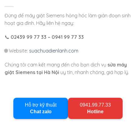
Đừng để máy giặt Siemens hỏng hóc làm gián đoạn sinh
hoạt gia đình. Hãy liên hệ ngay:
📞
02439 99 77 33 – 0941 99 77 33
🌐 Website:
suachuadienlanh.com
Chúng tôi cam kết mang đến cho bạn dịch vụ
sửa máy
giặt Siemens tại Hà Nội
uy tín, nhanh chóng, giá hợp lý.
Hỗ trợ kỹ thuật
0941.99.77.33
Chat zalo
Hotline