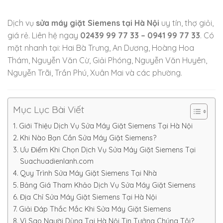
Dịch vụ
sửa máy giặt Siemens tại Hà Nội
uy tín, thợ giỏi,
giá rẻ. Liên hệ ngay
02439 99 77 33 – 0941 99 77 33
. Có
mặt nhanh tại: Hai Bà Trưng, An Dương, Hoàng Hoa
Thám, Nguyễn Văn Cừ, Giải Phóng, Nguyễn Văn Huyên,
Nguyễn Trãi, Trần Phú, Xuân Mai và các phường.
Mục Lục Bài Viết
Giới Thiệu Dịch Vụ Sửa Máy Giặt Siemens Tại Hà Nội
Khi Nào Bạn Cần Sửa Máy Giặt Siemens?
Ưu Điểm Khi Chọn Dịch Vụ Sửa Máy Giặt Siemens Tại
Suachuadienlanh.com
Quy Trình Sửa Máy Giặt Siemens Tại Nhà
Bảng Giá Tham Khảo Dịch Vụ Sửa Máy Giặt Siemens
Địa Chỉ Sửa Máy Giặt Siemens Tại Hà Nội
Giải Đáp Thắc Mắc Khi Sửa Máy Giặt Siemens
Vì Sao Người Dùng Tại Hà Nội Tin Tưởng Chúng Tôi?