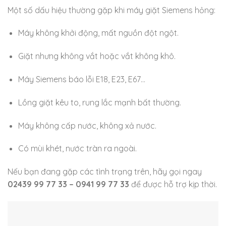
Một số dấu hiệu thường gặp khi máy giặt Siemens hỏng:
Máy không khởi động, mất nguồn đột ngột.
Giặt nhưng không vắt hoặc vắt không khô.
Máy Siemens báo lỗi E18, E23, E67…
Lồng giặt kêu to, rung lắc mạnh bất thường.
Máy không cấp nước, không xả nước.
Có mùi khét, nước tràn ra ngoài.
Nếu bạn đang gặp các tình trạng trên, hãy gọi ngay
02439 99 77 33 – 0941 99 77 33
để được hỗ trợ kịp thời.