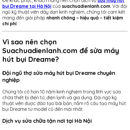
Để khắc phục, khách hàng nên chọn dịch vụ
sửa máy hút
bụi Dreame tại Hà Nội
của
suachuadienlanh.com
. Với đội
ngũ kỹ thuật viên dày dạn kinh nghiệm, chúng tôi cam kết
mang đến giải pháp
nhanh chóng – hiệu quả – tiết kiệm
chi phí
.
Vì sao nên chọn
Suachuadienlanh.com để sửa máy
hút bụi Dreame?
Đội ngũ thợ sửa máy hút bụi Dreame chuyên
nghiệp
Chúng tôi có hơn 10 năm kinh nghiệm trong lĩnh vực sửa
chữa thiết bị điện tử, điện lạnh và gia dụng. Đội ngũ kỹ
thuật viên được đào tạo bài bản, nắm rõ cấu tạo máy hút
bụi Dreame từ model cũ đến mới nhất.
Dịch vụ sửa chữa tận nơi tại Hà Nội