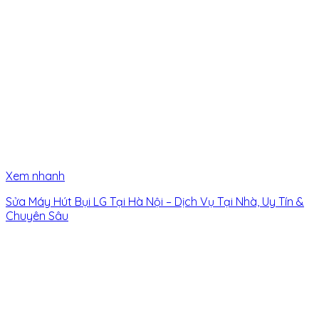
Xem nhanh
Sửa Máy Hút Bụi LG Tại Hà Nội – Dịch Vụ Tại Nhà, Uy Tín &
Chuyên Sâu