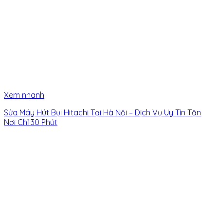
Xem nhanh
Sửa Máy Hút Bụi Hitachi Tại Hà Nội – Dịch Vụ Uy Tín Tận
Nơi Chỉ 30 Phút