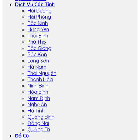
Dịch Vụ Các Tỉnh
Hải Dương
Hải Phòng
Bắc Ninh
Hưng Yên
Thái Bình
Phú Thọ
Bắc Giang
Bắc Kạn
Lạng Sơn
Hà Nam
Thái Nguyên
Thanh Hóa
Ninh Bình
Hòa Bình
Nam Định
Nghệ An
Hà Tĩnh
Quảng Bình
Đồng Nai
Quảng Trị
Đồ Cũ