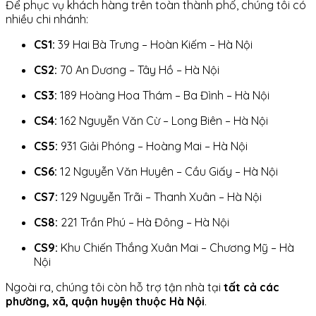
Để phục vụ khách hàng trên toàn thành phố, chúng tôi có
nhiều chi nhánh:
CS1:
39 Hai Bà Trưng – Hoàn Kiếm – Hà Nội
CS2:
70 An Dương – Tây Hồ – Hà Nội
CS3:
189 Hoàng Hoa Thám – Ba Đình – Hà Nội
CS4:
162 Nguyễn Văn Cừ – Long Biên – Hà Nội
CS5:
931 Giải Phóng – Hoàng Mai – Hà Nội
CS6:
12 Nguyễn Văn Huyên – Cầu Giấy – Hà Nội
CS7:
129 Nguyễn Trãi – Thanh Xuân – Hà Nội
CS8:
221 Trần Phú – Hà Đông – Hà Nội
CS9:
Khu Chiến Thắng Xuân Mai – Chương Mỹ – Hà
Nội
Ngoài ra, chúng tôi còn hỗ trợ tận nhà tại
tất cả các
phường, xã, quận huyện thuộc Hà Nội
.