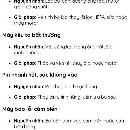
Nguyên nhân:
Lọc bụi bẩn, đường ống tắc, motor
giảm công suất.
Giải pháp:
Vệ sinh bộ lọc, thay lõi lọc HEPA, sửa hoặc
thay motor.
Máy kêu to bất thường
Nguyên nhân:
Vật cứng kẹt trong ống hút, ổ bi
motor hỏng.
Giải pháp:
Tháo và vệ sinh, thay ổ bi hoặc motor.
Pin nhanh hết, sạc không vào
Nguyên nhân:
Pin chai, mạch sạc hỏng.
Giải pháp:
Thay pin chính hãng, kiểm tra bo sạc.
Máy báo lỗi cảm biến
Nguyên nhân:
Bụi bẩn bám vào cảm biến hoặc cảm
biến hỏng.