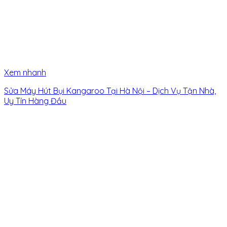
Xem nhanh
Sửa Máy Hút Bụi Kangaroo Tại Hà Nội – Dịch Vụ Tận Nhà,
Uy Tín Hàng Đầu