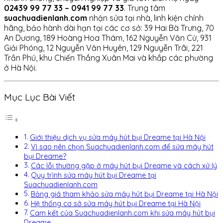
02439 99 77 33 – 0941 99 77 33
. Trung tâm
suachuadienlanh.com
nhận sửa tại nhà, linh kiện chính
hãng, bảo hành dài hạn tại các cơ sở: 39 Hai Bà Trưng, 70
An Dương, 189 Hoàng Hoa Thám, 162 Nguyễn Văn Cừ, 931
Giải Phóng, 12 Nguyễn Văn Huyên, 129 Nguyễn Trãi, 221
Trần Phú, khu Chiến Thắng Xuân Mai và khắp các phường
ở Hà Nội.
Mục Lục Bài Viết
Giới thiệu dịch vụ sửa máy hút bụi Dreame tại Hà Nội
Vì sao nên chọn Suachuadienlanh.com để sửa máy hút
bụi Dreame?
Các lỗi thường gặp ở máy hút bụi Dreame và cách xử lý
Quy trình sửa máy hút bụi Dreame tại
Suachuadienlanh.com
Bảng giá tham khảo sửa máy hút bụi Dreame tại Hà Nội
Hệ thống cơ sở sửa máy hút bụi Dreame tại Hà Nội
Cam kết của Suachuadienlanh.com khi sửa máy hút bụi
Dreame