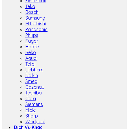
Electrolux
Teka
Bosch
Samsung
Mitsubishi
Panasonic
Philips
Fagor
Hafele
Beko
Aqua
Tefal
Liebherr
Daikin
Smeg
Gazenau
Toshiba
Cata
Siemens
Miele
Sharp
Whirlpool
Dịch Vụ Khác