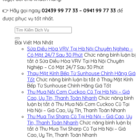
👉 Hãy gọi ngay
02439 99 77 33 – 0941 99 77 33
để
được phục vụ tốt nhất.
Bài Viết Mới Nhất
Sửa Điều Hòa VRV Tại Hà Nội Chuyên Nghiệp –
Có Mặt 24/7 Sau 30 Phút
Chức năng bình luận bị
tắt
ở Sửa Điều Hòa VRV Tại Hà Nội Chuyên
Nghiệp – Có Mặt 24/7 Sau 30 Phút
Thay Mặt Kính Bếp Từ Sunhouse Chính Hãng Giá
Tốt
Chức năng bình luận bị tắt
ở Thay Mặt Kính
Bếp Từ Sunhouse Chính Hãng Giá Tốt
Thu Mua Nồi Cơm Cuckoo Cũ Tại Hà Nội – Giá
Cao, Uy Tín, Thanh Toán Nhanh
Chức năng bình
luận bị tắt
ở Thu Mua Nồi Cơm Cuckoo Cũ Tại
Hà Nội – Giá Cao, Uy Tín, Thanh Toán Nhanh
Thu Mua Tivi Sharp Cũ Tại Hà Nội – Giá Cao, Uy
Tín, Thanh Toán Nhanh
Chức năng bình luận bị
tắt
ở Thu Mua Tivi Sharp Cũ Tại Hà Nội – Giá
Cao, Uy Tín, Thanh Toán Nhanh