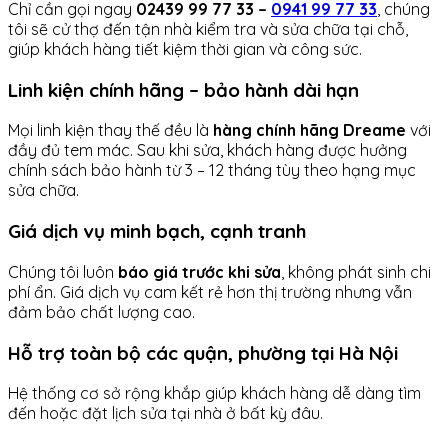
Chỉ cần gọi ngay
02439 99 77 33 –
0941 99 77 33
, chúng
tôi sẽ cử thợ đến tận nhà kiểm tra và sửa chữa tại chỗ,
giúp khách hàng tiết kiệm thời gian và công sức.
Linh kiện chính hãng – bảo hành dài hạn
Mọi linh kiện thay thế đều là
hàng chính hãng Dreame
với
đầy đủ tem mác. Sau khi sửa, khách hàng được hưởng
chính sách bảo hành từ 3 – 12 tháng tùy theo hạng mục
sửa chữa.
Giá dịch vụ minh bạch, cạnh tranh
Chúng tôi luôn
báo giá trước khi sửa
, không phát sinh chi
phí ẩn. Giá dịch vụ cam kết rẻ hơn thị trường nhưng vẫn
đảm bảo chất lượng cao.
Hỗ trợ toàn bộ các quận, phường tại Hà Nội
Hệ thống cơ sở rộng khắp giúp khách hàng dễ dàng tìm
đến hoặc đặt lịch sửa tại nhà ở bất kỳ đâu.