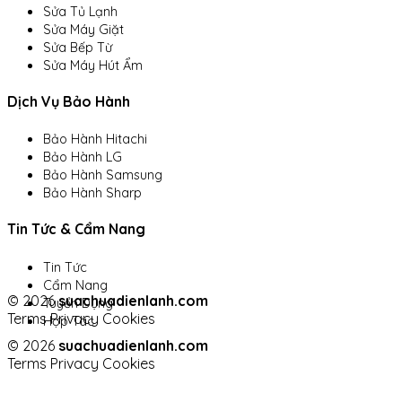
Sửa Tủ Lạnh
Sửa Máy Giặt
Sửa Bếp Từ
Sửa Máy Hút Ẩm
Dịch Vụ Bảo Hành
Bảo Hành Hitachi
Bảo Hành LG
Bảo Hành Samsung
Bảo Hành Sharp
Tin Tức & Cẩm Nang
Tin Tức
Cẩm Nang
© 2026
suachuadienlanh.com
Tuyển Dụng
Terms
Privacy
Cookies
Hợp Tác
© 2026
suachuadienlanh.com
Terms
Privacy
Cookies