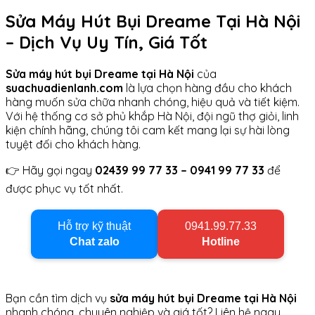
Sửa Máy Hút Bụi Dreame Tại Hà Nội
– Dịch Vụ Uy Tín, Giá Tốt
Sửa máy hút bụi Dreame tại Hà Nội
của
suachuadienlanh.com
là lựa chọn hàng đầu cho khách
hàng muốn sửa chữa nhanh chóng, hiệu quả và tiết kiệm.
Với hệ thống cơ sở phủ khắp Hà Nội, đội ngũ thợ giỏi, linh
kiện chính hãng, chúng tôi cam kết mang lại sự hài lòng
tuyệt đối cho khách hàng.
👉 Hãy gọi ngay
02439 99 77 33 – 0941 99 77 33
để
được phục vụ tốt nhất.
Hỗ trợ kỹ thuật
0941.99.77.33
Chat zalo
Hotline
Bạn cần tìm dịch vụ
sửa máy hút bụi Dreame tại Hà Nội
nhanh chóng, chuyên nghiệp và giá tốt? Liên hệ ngay