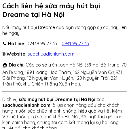
Cách liên hệ sửa máy hút bụi
Dreame tại Hà Nội
Nếu máy hút bụi Dreame của bạn đang gặp sự cố, hãy liên
hệ ngay:
📞
Hotline:
02439 99 77 33 –
0941 99 77 33
🌐
Website:
suachuadienlanh.com
🏠
Địa chỉ:
Các cơ sở trên toàn Hà Nội (39 Hai Bà Trưng, 70
An Dương, 189 Hoàng Hoa Thám, 162 Nguyễn Văn Cừ, 931
Giải Phóng, 12 Nguyễn Văn Huyên, 129 Nguyễn Trãi, 221
Trần Phú, khu Chiến Thắng Xuân Mai).
Dịch vụ
sửa máy hút bụi Dreame tại Hà Nội
của
suachuadienlanh.com
là lựa chọn hàng đầu cho khách
hàng muốn sửa chữa nhanh chóng, hiệu quả và tiết kiệm.
Với hệ thống cơ sở phủ khắp Hà Nội, đội ngũ thợ giỏi, linh
kiện chính hãng, chúng tôi cam kết mang lại sự hài lòng
tuyệt đối cho khách hàng.