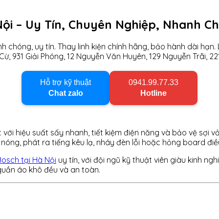
ội – Uy Tín, Chuyên Nghiệp, Nhanh C
hóng, uy tín. Thay linh kiện chính hãng, bảo hành dài hạn. Li
, 931 Giải Phóng, 12 Nguyễn Văn Huyên, 129 Nguyễn Trãi, 221
Hỗ trợ kỹ thuật
0941.99.77.33
Chat zalo
Hotline
với hiệu suất sấy nhanh, tiết kiệm điện năng và bảo vệ sợi vả
nóng, phát ra tiếng kêu lạ, nháy đèn lỗi hoặc hỏng board điều
osch tại Hà Nội
uy tín, với đội ngũ kỹ thuật viên giàu kinh ng
quần áo khô đều và an toàn.