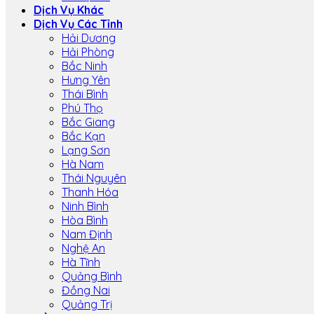
Dịch Vụ Khác
Dịch Vụ Các Tỉnh
Hải Dương
Hải Phòng
Bắc Ninh
Hưng Yên
Thái Bình
Phú Thọ
Bắc Giang
Bắc Kạn
Lạng Sơn
Hà Nam
Thái Nguyên
Thanh Hóa
Ninh Bình
Hòa Bình
Nam Định
Nghệ An
Hà Tĩnh
Quảng Bình
Đồng Nai
Quảng Trị