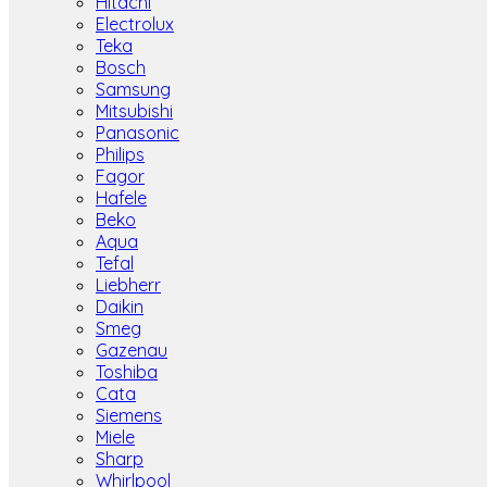
Hitachi
Electrolux
Teka
Bosch
Samsung
Mitsubishi
Panasonic
Philips
Fagor
Hafele
Beko
Aqua
Tefal
Liebherr
Daikin
Smeg
Gazenau
Toshiba
Cata
Siemens
Miele
Sharp
Whirlpool