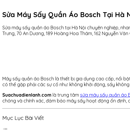
Sửa Máy Sấy Quần Áo Bosch Tại Hà N
Sửa máy sấy quần áo Bosch tại Hà Nội chuyên nghiệp, nhanh c
Trưng, 70 An Dương, 189 Hoàng Hoa Thám, 162 Nguyễn Văn Cừ
Máy sấy quần áo Bosch là thiết bị gia dụng cao cấp, nổi bật 
có thể gặp phải các sự cố như: không khởi động, sấy không 
Suachuadienlanh.com
là trung tâm
sửa máy sấy quần áo B
chóng và chính xác, đảm bảo máy sấy hoạt động ổn định, 
Mục Lục Bài Viết