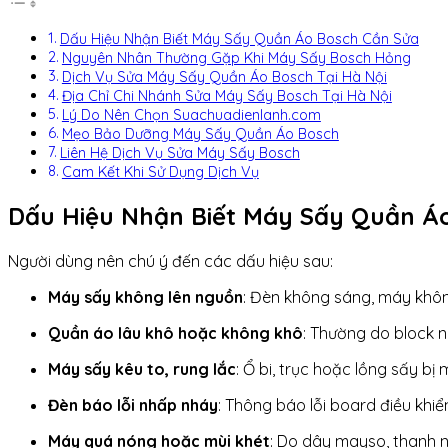
Dấu Hiệu Nhận Biết Máy Sấy Quần Áo Bosch Cần Sửa
Nguyên Nhân Thường Gặp Khi Máy Sấy Bosch Hỏng
Dịch Vụ Sửa Máy Sấy Quần Áo Bosch Tại Hà Nội
Địa Chỉ Chi Nhánh Sửa Máy Sấy Bosch Tại Hà Nội
Lý Do Nên Chọn Suachuadienlanh.com
Mẹo Bảo Dưỡng Máy Sấy Quần Áo Bosch
Liên Hệ Dịch Vụ Sửa Máy Sấy Bosch
Cam Kết Khi Sử Dụng Dịch Vụ
Dấu Hiệu Nhận Biết Máy Sấy Quần Á
Người dùng nên chú ý đến các dấu hiệu sau:
Máy sấy không lên nguồn
: Đèn không sáng, máy khô
Quần áo lâu khô hoặc không khô
: Thường do block n
Máy sấy kêu to, rung lắc
: Ổ bi, trục hoặc lồng sấy bị 
Đèn báo lỗi nhấp nháy
: Thông báo lỗi board điều khi
Máy quá nóng hoặc mùi khét
: Do dây mayso, thanh n