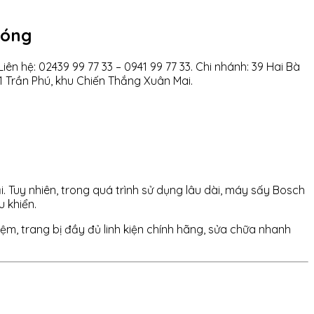
hóng
ên hệ: 02439 99 77 33 – 0941 99 77 33. Chi nhánh: 39 Hai Bà
 Trần Phú, khu Chiến Thắng Xuân Mai.
i. Tuy nhiên, trong quá trình sử dụng lâu dài, máy sấy Bosch
 khiển.
hiệm, trang bị đầy đủ linh kiện chính hãng, sửa chữa nhanh