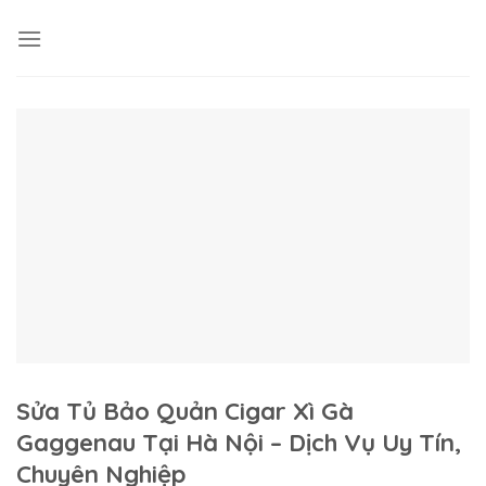
Skip
to
content
Sửa Tủ Bảo Quản Cigar Xì Gà
Gaggenau Tại Hà Nội – Dịch Vụ Uy Tín,
Chuyên Nghiệp