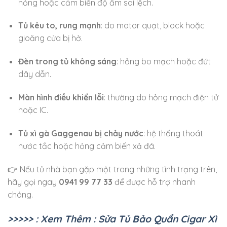
hỏng hoặc cảm biến độ ẩm sai lệch.
Tủ kêu to, rung mạnh
: do motor quạt, block hoặc
gioăng cửa bị hở.
Đèn trong tủ không sáng
: hỏng bo mạch hoặc đứt
dây dẫn.
Màn hình điều khiển lỗi
: thường do hỏng mạch điện tử
hoặc IC.
Tủ xì gà Gaggenau bị chảy nước
: hệ thống thoát
nước tắc hoặc hỏng cảm biến xả đá.
👉 Nếu tủ nhà bạn gặp một trong những tình trạng trên,
hãy gọi ngay
0941 99 77 33
để được hỗ trợ nhanh
chóng.
>>>>> : Xem Thêm : Sửa Tủ Bảo Quẩn Cigar Xì