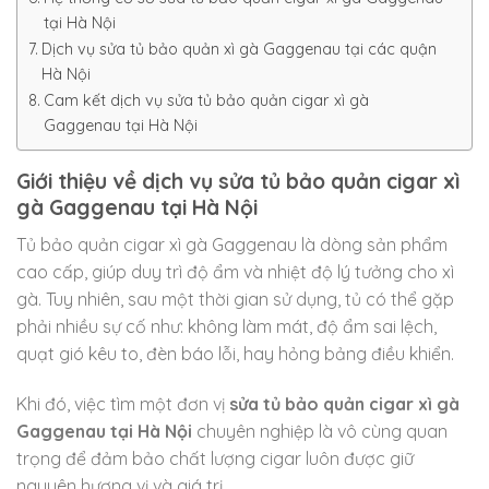
tại Hà Nội
Dịch vụ sửa tủ bảo quản xì gà Gaggenau tại các quận
Hà Nội
Cam kết dịch vụ sửa tủ bảo quản cigar xì gà
Gaggenau tại Hà Nội
Giới thiệu về dịch vụ sửa tủ bảo quản cigar xì
gà Gaggenau tại Hà Nội
Tủ bảo quản cigar xì gà Gaggenau là dòng sản phẩm
cao cấp, giúp duy trì độ ẩm và nhiệt độ lý tưởng cho xì
gà. Tuy nhiên, sau một thời gian sử dụng, tủ có thể gặp
phải nhiều sự cố như: không làm mát, độ ẩm sai lệch,
quạt gió kêu to, đèn báo lỗi, hay hỏng bảng điều khiển.
Khi đó, việc tìm một đơn vị
sửa tủ bảo quản cigar xì gà
Gaggenau tại Hà Nội
chuyên nghiệp là vô cùng quan
trọng để đảm bảo chất lượng cigar luôn được giữ
nguyên hương vị và giá trị.