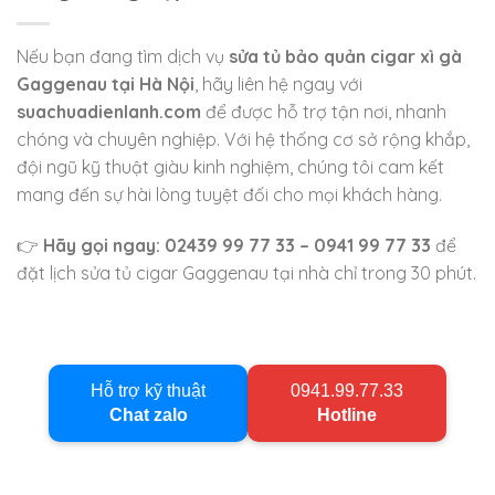
Nếu bạn đang tìm dịch vụ
sửa tủ bảo quản cigar xì gà
Gaggenau tại Hà Nội
, hãy liên hệ ngay với
suachuadienlanh.com
để được hỗ trợ tận nơi, nhanh
chóng và chuyên nghiệp. Với hệ thống cơ sở rộng khắp,
đội ngũ kỹ thuật giàu kinh nghiệm, chúng tôi cam kết
mang đến sự hài lòng tuyệt đối cho mọi khách hàng.
👉
Hãy gọi ngay: 02439 99 77 33 – 0941 99 77 33
để
đặt lịch sửa tủ cigar Gaggenau tại nhà chỉ trong 30 phút.
Hỗ trợ kỹ thuật
0941.99.77.33
Chat zalo
Hotline