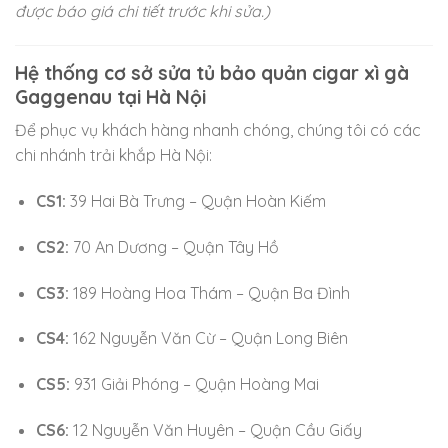
được báo giá chi tiết trước khi sửa.)
Hệ thống cơ sở sửa tủ bảo quản cigar xì gà
Gaggenau tại Hà Nội
Để phục vụ khách hàng nhanh chóng, chúng tôi có các
chi nhánh trải khắp Hà Nội:
CS1:
39 Hai Bà Trưng – Quận Hoàn Kiếm
CS2:
70 An Dương – Quận Tây Hồ
CS3:
189 Hoàng Hoa Thám – Quận Ba Đình
CS4:
162 Nguyễn Văn Cừ – Quận Long Biên
CS5:
931 Giải Phóng – Quận Hoàng Mai
CS6:
12 Nguyễn Văn Huyên – Quận Cầu Giấy