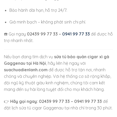
Bảo hành dài hạn, hỗ trợ 24/7.
Giá minh bạch – không phát sinh chi phí.
☎️ Gọi ngay
02439 99 77 33 –
0941 99 77 33
để được hỗ
trợ nhanh nhất.
Nếu bạn đang tìm dịch vụ
sửa tủ bảo quản cigar xì gà
Gaggenau tại Hà Nội
, hãy liên hệ ngay với
suachuadienlanh.com
để được hỗ trợ tận nơi, nhanh
chóng và chuyên nghiệp. Với hệ thống cơ sở rộng khắp,
đội ngũ kỹ thuật giàu kinh nghiệm, chúng tôi cam kết
mang đến sự hài lòng tuyệt đối cho mọi khách hàng.
👉
Hãy gọi ngay: 02439 99 77 33 – 0941 99 77 33
để
đặt lịch sửa tủ cigar Gaggenau tại nhà chỉ trong 30 phút.