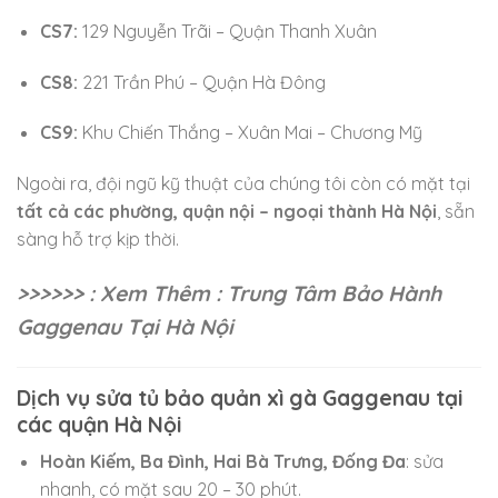
CS7:
129 Nguyễn Trãi – Quận Thanh Xuân
CS8:
221 Trần Phú – Quận Hà Đông
CS9:
Khu Chiến Thắng – Xuân Mai – Chương Mỹ
Ngoài ra, đội ngũ kỹ thuật của chúng tôi còn có mặt tại
tất cả các phường, quận nội – ngoại thành Hà Nội
, sẵn
sàng hỗ trợ kịp thời.
>>>>>> : Xem Thêm : Trung Tâm Bảo Hành
Gaggenau Tại Hà Nội
Dịch vụ sửa tủ bảo quản xì gà Gaggenau tại
các quận Hà Nội
Hoàn Kiếm, Ba Đình, Hai Bà Trưng, Đống Đa
: sửa
nhanh, có mặt sau 20 – 30 phút.