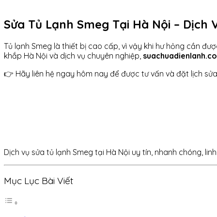
Sửa Tủ Lạnh Smeg Tại Hà Nội – Dịch V
Tủ lạnh Smeg là thiết bị cao cấp, vì vậy khi hư hỏng cần đư
khắp Hà Nội và dịch vụ chuyên nghiệp,
suachuadienlanh.c
👉 Hãy liên hệ ngay hôm nay để được tư vấn và đặt lịch sửa
Dịch vụ sửa tủ lạnh Smeg tại Hà Nội uy tín, nhanh chóng, linh
Mục Lục Bài Viết