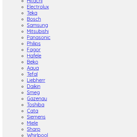
Hitachi
Electrolux
Teka
Bosch
Samsung
Mitsubishi
Panasonic
Philips
Fagor
Hafele
Beko
Aqua
Tefal
Liebherr
Daikin
Smeg
Gazenau
Toshiba
Cata
Siemens
Miele
Sharp
Whirlpool