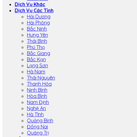
Dịch Vụ Khác
Dịch Vụ Các Tỉnh
Hải Dương
Hải Phòng
Bắc Ninh
Hưng Yên
Thái Bình
Phú Thọ
Bắc Giang
Bắc Kạn
Lạng Sơn
Hà Nam
Thái Nguyên
Thanh Hóa
Ninh Bình
Hòa Bình
Nam Định
Nghệ An
Hà Tĩnh
Quảng Bình
Đồng Nai
Quảng Trị