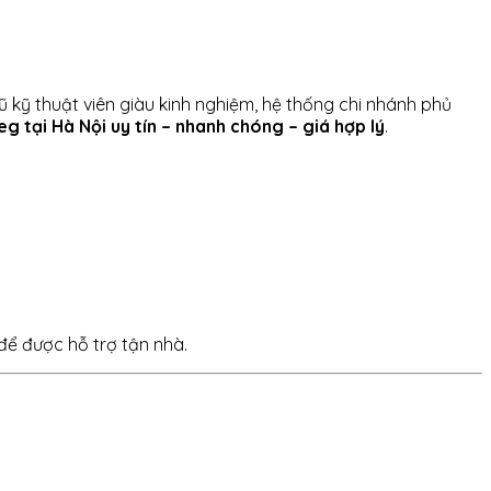
gũ kỹ thuật viên giàu kinh nghiệm, hệ thống chi nhánh phủ
eg tại Hà Nội uy tín – nhanh chóng – giá hợp lý
.
 để được hỗ trợ tận nhà.