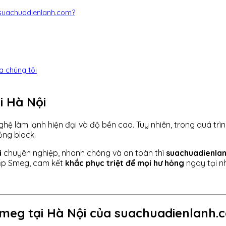
a suachuadienlanh.com?
a chúng tôi
i Hà Nội
nghệ làm lạnh hiện đại và độ bền cao. Tuy nhiên, trong quá trìn
ỏng block.
i
chuyên nghiệp, nhanh chóng và an toàn thì
suachuadienla
cấp Smeg, cam kết
khắc phục triệt để mọi hư hỏng
ngay tại n
 Smeg tại Hà Nội của suachuadienlanh.