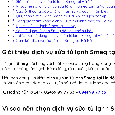
Giới thiệu dịch vụ sửa tủ lạnh Smeg tại Hà Nội
Vì sao nên chọn dịch vụ sửa tủ lạnh Smeg tại Hà Nội củ
Các lỗi thường gặp ở tủ lạnh Smeg và cách nhận biết
Quy trình sửa tủ lạnh Smeg tại Hà Nội chuyên nghiệp
Bảng giá tham khảo dịch vụ sửa tủ lạnh Smeg tại Hà Nội
Địa chỉ sửa tủ lạnh Smeg tại Hà Nội
Mẹo sử dụng tủ lạnh Smeg để hạn chế hư hỏng
Lợi ích khi sử dụng dịch vụ sửa tủ lạnh Smeg tại Hà Nội củ
Cam kết dịch vụ sửa tủ lạnh Smeg tại Hà Nội
Giới thiệu dịch vụ sửa tủ lạnh Smeg tạ
Tủ lạnh
Smeg
nổi tiếng với thiết kế retro sang trọng, công 
cố như: không làm lạnh, kém đông, rò rỉ nước, kêu to hoặc h
Nếu bạn đang tìm kiếm
dịch vụ sửa tủ lạnh Smeg tại Hà Nộ
thuật viên được đào tạo chuyên sâu về dòng tủ lạnh cao 
📞 Hotline hỗ trợ 24/7:
02439 99 77 33 –
0941 99 77 33
Vì sao nên chọn dịch vụ sửa tủ lạnh