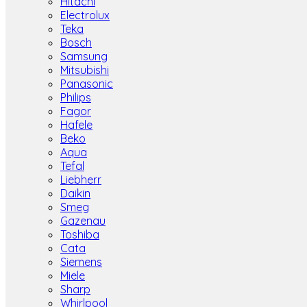
Hitachi
Electrolux
Teka
Bosch
Samsung
Mitsubishi
Panasonic
Philips
Fagor
Hafele
Beko
Aqua
Tefal
Liebherr
Daikin
Smeg
Gazenau
Toshiba
Cata
Siemens
Miele
Sharp
Whirlpool