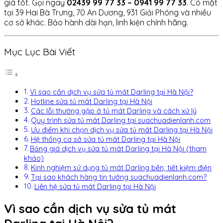
giá tốt. Gọi ngay
02439 99 77 33 – 0941 99 77 33
. Có mặt
tại 39 Hai Bà Trưng, 70 An Dương, 931 Giải Phóng và nhiều
cơ sở khác. Bảo hành dài hạn, linh kiện chính hãng.
Mục Lục Bài Viết
Vì sao cần dịch vụ sửa tủ mát Darling tại Hà Nội?
Hotline sửa tủ mát Darling tại Hà Nội
Các lỗi thường gặp ở tủ mát Darling và cách xử lý
Quy trình sửa tủ mát Darling tại suachuadienlanh.com
Ưu điểm khi chọn dịch vụ sửa tủ mát Darling tại Hà Nội
Hệ thống cơ sở sửa tủ mát Darling tại Hà Nội
Bảng giá dịch vụ sửa tủ mát Darling tại Hà Nội (tham
khảo)
Kinh nghiệm sử dụng tủ mát Darling bền, tiết kiệm điện
Tại sao khách hàng tin tưởng suachuadienlanh.com?
Liên hệ sửa tủ mát Darling tại Hà Nội
Vì sao cần dịch vụ sửa tủ mát