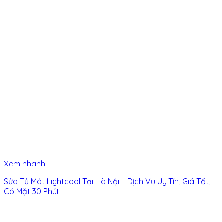
Xem nhanh
Sửa Tủ Mát Lightcool Tại Hà Nội – Dịch Vụ Uy Tín, Giá Tốt,
Có Mặt 30 Phút