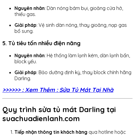
Nguyên nhân
: Dàn nóng bám bụi, gioăng cửa hở,
thiếu gas.
Giải pháp
: Vệ sinh dàn nóng, thay gioăng, nạp gas
bổ sung.
5. Tủ tiêu tốn nhiều điện năng
Nguyên nhân
: Hệ thống làm lạnh kém, dàn lạnh bẩn,
block yếu.
Giải pháp
: Bảo dưỡng định kỳ, thay block chính hãng
Darling.
>>>>>> : Xem Thêm : Sửa Tủ Mát Tại Nhà
Quy trình sửa tủ mát Darling tại
suachuadienlanh.com
Tiếp nhận thông tin khách hàng
qua hotline hoặc