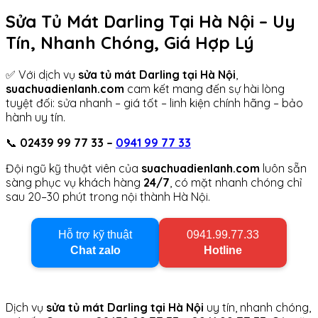
Sửa Tủ Mát Darling Tại Hà Nội – Uy
Tín, Nhanh Chóng, Giá Hợp Lý
✅ Với dịch vụ
sửa tủ mát Darling tại Hà Nội
,
suachuadienlanh.com
cam kết mang đến sự hài lòng
tuyệt đối: sửa nhanh – giá tốt – linh kiện chính hãng – bảo
hành uy tín.
📞
02439 99 77 33 –
0941 99 77 33
Đội ngũ kỹ thuật viên của
suachuadienlanh.com
luôn sẵn
sàng phục vụ khách hàng
24/7
, có mặt nhanh chóng chỉ
sau 20–30 phút trong nội thành Hà Nội.
Hỗ trợ kỹ thuật
0941.99.77.33
Chat zalo
Hotline
Dịch vụ
sửa tủ mát Darling tại Hà Nội
uy tín, nhanh chóng,