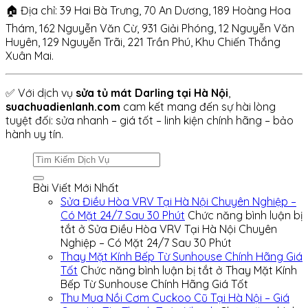
🏠 Địa chỉ: 39 Hai Bà Trưng, 70 An Dương, 189 Hoàng Hoa
Thám, 162 Nguyễn Văn Cừ, 931 Giải Phóng, 12 Nguyễn Văn
Huyên, 129 Nguyễn Trãi, 221 Trần Phú, Khu Chiến Thắng
Xuân Mai.
✅ Với dịch vụ
sửa tủ mát Darling tại Hà Nội
,
suachuadienlanh.com
cam kết mang đến sự hài lòng
tuyệt đối: sửa nhanh – giá tốt – linh kiện chính hãng – bảo
hành uy tín.
Bài Viết Mới Nhất
Sửa Điều Hòa VRV Tại Hà Nội Chuyên Nghiệp –
Có Mặt 24/7 Sau 30 Phút
Chức năng bình luận bị
tắt
ở Sửa Điều Hòa VRV Tại Hà Nội Chuyên
Nghiệp – Có Mặt 24/7 Sau 30 Phút
Thay Mặt Kính Bếp Từ Sunhouse Chính Hãng Giá
Tốt
Chức năng bình luận bị tắt
ở Thay Mặt Kính
Bếp Từ Sunhouse Chính Hãng Giá Tốt
Thu Mua Nồi Cơm Cuckoo Cũ Tại Hà Nội – Giá