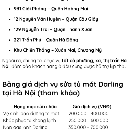
931 Giải Phóng – Quận Hoàng Mai
12 Nguyễn Văn Huyên – Quận Cầu Giấy
129 Nguyễn Trãi – Quận Thanh Xuân
221 Trần Phú – Quận Hà Đông
Khu Chiến Thắng – Xuân Mai, Chương Mỹ
Ngoài ra, chúng tôi phục vụ
tất cả phường, xã, thị trấn Hà
Nội
, đảm bảo khách hàng ở đâu cũng được hỗ trợ kịp thời.
Bảng giá dịch vụ sửa tủ mát Darling
tại Hà Nội (tham khảo)
Hạng mục sửa chữa
Giá dịch vụ (VNĐ)
Vệ sinh, bảo dưỡng tủ mát
200.000 – 400.000
Khắc phục tủ không lạnh
250.000 – 600.000
Nạp gas lạnh Darling
350.000 – 700.000