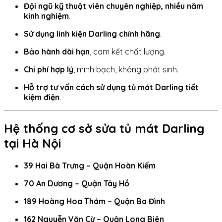
Đội ngũ kỹ thuật viên chuyên nghiệp, nhiều năm
kinh nghiệm
.
Sử dụng linh kiện Darling chính hãng
.
Bảo hành dài hạn
, cam kết chất lượng.
Chi phí hợp lý
, minh bạch, không phát sinh.
Hỗ trợ tư vấn cách sử dụng tủ mát Darling tiết
kiệm điện
.
Hệ thống cơ sở sửa tủ mát Darling
tại Hà Nội
39 Hai Bà Trưng – Quận Hoàn Kiếm
70 An Dương – Quận Tây Hồ
189 Hoàng Hoa Thám – Quận Ba Đình
162 Nguyễn Văn Cừ – Quận Long Biên