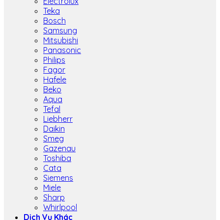
Electrolux
Teka
Bosch
Samsung
Mitsubishi
Panasonic
Philips
Fagor
Hafele
Beko
Aqua
Tefal
Liebherr
Daikin
Smeg
Gazenau
Toshiba
Cata
Siemens
Miele
Sharp
Whirlpool
Dịch Vụ Khác