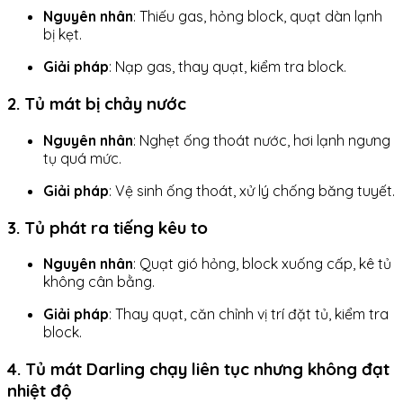
Nguyên nhân
: Thiếu gas, hỏng block, quạt dàn lạnh
bị kẹt.
Giải pháp
: Nạp gas, thay quạt, kiểm tra block.
2. Tủ mát bị chảy nước
Nguyên nhân
: Nghẹt ống thoát nước, hơi lạnh ngưng
tụ quá mức.
Giải pháp
: Vệ sinh ống thoát, xử lý chống băng tuyết.
3. Tủ phát ra tiếng kêu to
Nguyên nhân
: Quạt gió hỏng, block xuống cấp, kê tủ
không cân bằng.
Giải pháp
: Thay quạt, căn chỉnh vị trí đặt tủ, kiểm tra
block.
4. Tủ mát Darling chạy liên tục nhưng không đạt
nhiệt độ