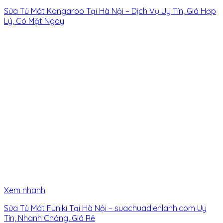
Sửa Tủ Mát Kangaroo Tại Hà Nội – Dịch Vụ Uy Tín, Giá Hợp
Lý, Có Mặt Ngay
Xem nhanh
Sửa Tủ Mát Funiki Tại Hà Nội – suachuadienlanh.com Uy
Tín, Nhanh Chóng, Giá Rẻ