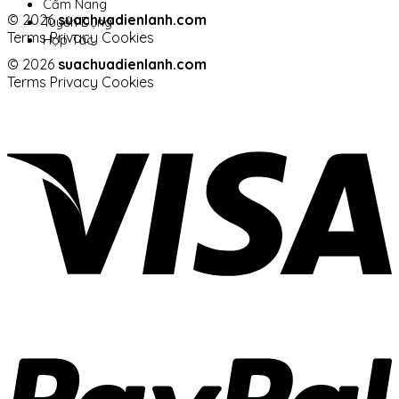
Cẩm Nang
© 2026
suachuadienlanh.com
Tuyển Dụng
Terms
Privacy
Cookies
Hợp Tác
© 2026
suachuadienlanh.com
Terms
Privacy
Cookies