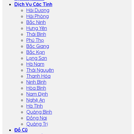
Dịch Vụ Các Tỉnh
Hải Dương
Hải Phòng
Bắc Ninh
Hưng Yên
Thái Bình
Phú Thọ
Bắc Giang
Bắc Kạn
Lạng Sơn
Hà Nam
Thái Nguyên
Thanh Hóa
Ninh Bình
Hòa Bình
Nam Định
Nghệ An
Hà Tĩnh
Quảng Bình
Đồng Nai
Quảng Trị
Đồ Cũ