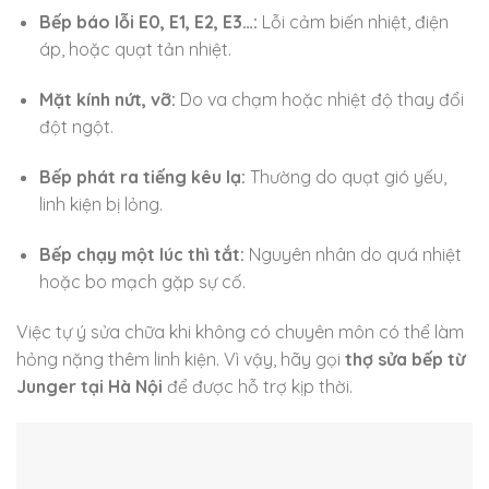
Bếp báo lỗi E0, E1, E2, E3…:
Lỗi cảm biến nhiệt, điện
áp, hoặc quạt tản nhiệt.
Mặt kính nứt, vỡ:
Do va chạm hoặc nhiệt độ thay đổi
đột ngột.
Bếp phát ra tiếng kêu lạ:
Thường do quạt gió yếu,
linh kiện bị lỏng.
Bếp chạy một lúc thì tắt:
Nguyên nhân do quá nhiệt
hoặc bo mạch gặp sự cố.
Việc tự ý sửa chữa khi không có chuyên môn có thể làm
hỏng nặng thêm linh kiện. Vì vậy, hãy gọi
thợ sửa bếp từ
Junger tại Hà Nội
để được hỗ trợ kịp thời.