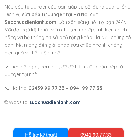
Nếu bếp từ Junger của bạn gặp sự cố, đừng quá lo lắng.
Dịch vụ
sửa bếp từ Junger tại Hà Nội
của
Suachuadienlanh.com
luôn sẵn sàng hỗ trợ bạn 24/7.
Với đội ngũ kỹ thuật viên chuyên nghiệp, linh kiện chính
hãng và hệ thống cơ sở phủ rộng khắp Hà Nội, chúng tôi
cam kết mang đến giải pháp sửa chữa nhanh chóng,
hiệu quả và tiết kiệm nhất.
📌 Liên hệ ngay hôm nay để đặt lịch sửa chữa bếp từ
Junger tại nhà:
📞 Hotline:
02439 99 77 33 – 0941 99 77 33
🌐 Website:
suachuadienlanh.com
Hỗ trợ kỹ thuật
0941.99.77.33