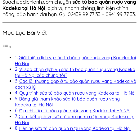
Suachuadienlanh.com chuyên
sửa tủ bảo quản rượu vang
Kadeka tại Hà Nội
, dịch vụ nhanh chóng, linh kiện chính
hãng, bảo hành dài hạn. Gọi 02439 99 77 33 – 0941 99 77 33.
Mục Lục Bài Viết
Giới thiệu dịch vụ sửa tủ bảo quản rượu vang Kadeka tại
Hà Nội
Vì sao chọn dịch vụ sửa tủ bảo quản rượu vang Kadeka
tại Hà Nội của chúng tôi?
Các lỗi thường gặp ở tủ bảo quản rượu vang Kadeka và
cách xử lý
Quy trình sửa tủ bảo quản rượu vang Kadeka tại Hà Nội
Bảng giá tham khảo sửa tủ bảo quản rượu vang
Kadeka tại Hà Nội
Địa chỉ sửa tủ bảo quản rượu vang Kadeka tại Hà Nội
Cam kết dịch vụ sửa tủ bảo quản rượu vang Kadeka tại
Hà Nội
Liên hệ sửa tủ bảo quản rượu vang Kadeka tại Hà Nội