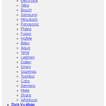
Electrolux
Teka
Bosch
Samsung
Mitsubishi
Panasonic
Philips
Fagor
Hafele
Beko
Aqua
Tefal
Liebherr
Daikin
Smeg
Gazenau
Toshiba
Cata
Siemens
Miele
Sharp
Whirlpool
Dịch Vụ Khác