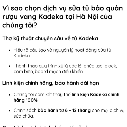
Vì sao chọn dịch vụ sửa tủ bảo quản
rượu vang Kadeka tại Hà Nội của
chúng tôi?
Thợ kỹ thuật chuyên sâu về tủ Kadeka
Hiểu rõ cấu tạo và nguyên lý hoạt động của tủ
Kadeka.
Thành thạo quy trình xử lý các lỗi phức tạp: block,
cảm biến, board mạch điều khiển.
Linh kiện chính hãng, bảo hành dài hạn
Chúng tôi cam kết thay thế
linh kiện Kadeka chính
hãng 100%
.
Chính sách
bảo hành từ 6 – 12 tháng
cho mọi dịch vụ
sửa chữa.