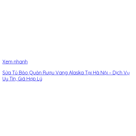
Xem nhanh
Sửa Tủ Bảo Quản Rượu Vang Alaska Tại Hà Nội – Dịch Vụ
Uy Tín, Giá Hợp Lý