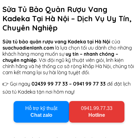
Sửa Tủ Bảo Quản Rượu Vang
Kadeka Tại Hà Nội – Dịch Vụ Uy Tín,
Chuyên Nghiệp
Sửa tủ bảo quản rượu vang Kadeka tại Hà Nội
của
suachuadienlanh.com
là lựa chọn tối ưu dành cho những
khách hàng mong muốn sự
uy tín – nhanh chóng –
chuyên nghiệp
. Với đội ngũ kỹ thuật viên giỏi, linh kiện
chính hãng và hệ thống cơ sở rộng khắp Hà Nội, chúng tôi
cam kết mang lại sự hài lòng tuyệt đối.
👉 Gọi ngay
02439 99 77 33 – 0941 99 77 33
để đặt lịch
sửa tủ Kadeka tận nơi hôm nay!
Hỗ trợ kỹ thuật
0941.99.77.33
Chat zalo
Hotline