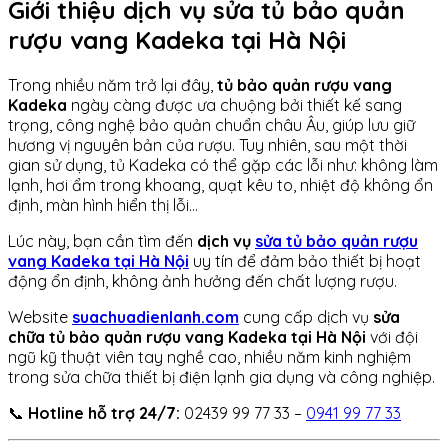
Giới thiệu dịch vụ sửa tủ bảo quản
rượu vang Kadeka tại Hà Nội
Trong nhiều năm trở lại đây,
tủ bảo quản rượu vang
Kadeka
ngày càng được ưa chuộng bởi thiết kế sang
trọng, công nghệ bảo quản chuẩn châu Âu, giúp lưu giữ
hương vị nguyên bản của rượu. Tuy nhiên, sau một thời
gian sử dụng, tủ Kadeka có thể gặp các lỗi như: không làm
lạnh, hơi ẩm trong khoang, quạt kêu to, nhiệt độ không ổn
định, màn hình hiển thị lỗi…
Lúc này, bạn cần tìm đến
dịch vụ
sửa tủ bảo quản rượu
vang Kadeka tại Hà Nội
uy tín để đảm bảo thiết bị hoạt
động ổn định, không ảnh hưởng đến chất lượng rượu.
Website
suachuadienlanh.com
cung cấp dịch vụ
sửa
chữa tủ bảo quản rượu vang Kadeka tại Hà Nội
với đội
ngũ kỹ thuật viên tay nghề cao, nhiều năm kinh nghiệm
trong sửa chữa thiết bị điện lạnh gia dụng và công nghiệp.
📞
Hotline hỗ trợ 24/7:
02439 99 77 33 –
0941 99 77 33