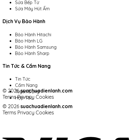
Sửa Bếp Từ
Sửa Máy Hút Ẩm
Dịch Vụ Bảo Hành
Bảo Hành Hitachi
Bảo Hành LG
Bảo Hành Samsung
Bảo Hành Sharp
Tin Tức & Cẩm Nang
Tin Tức
Cẩm Nang
© 2026
suachuadienlanh.com
Tuyển Dụng
Terms
Privacy
Cookies
Hợp Tác
© 2026
suachuadienlanh.com
Terms
Privacy
Cookies