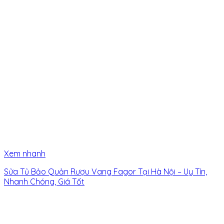
Xem nhanh
Sửa Tủ Bảo Quản Rượu Vang Fagor Tại Hà Nội – Uy Tín,
Nhanh Chóng, Giá Tốt