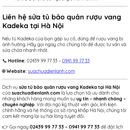
Liên hệ sửa tủ bảo quản rượu vang
Kadeka tại Hà Nội
Nếu tủ Kadeka của bạn gặp sự cố, đừng để rượu vang bị
ảnh hưởng. Hãy gọi ngay cho chúng tôi để được tư vấn và
sửa chữa nhanh nhất.
📞
Hotline:
02439 99 77 33 –
0941 99 77 33
🌐
Website:
suachuadienlanh.com
Dịch vụ
sửa tủ bảo quản rượu vang Kadeka tại Hà Nội
của
suachuadienlanh.com
là lựa chọn tối ưu dành cho
những khách hàng mong muốn sự
uy tín – nhanh chóng –
chuyên nghiệp
. Với đội ngũ kỹ thuật viên giỏi, linh kiện
chính hãng và hệ thống cơ sở rộng khắp Hà Nội, chúng tôi
cam kết mang lại sự hài lòng tuyệt đối.
👉 Gọi ngay
02439 99 77 33 – 0941 99 77 33
để đặt lịch