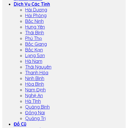
Dịch Vụ Các Tỉnh
Hải Dương
Hải Phòng
Bắc Ninh
Hưng Yên
Thái Bình
Phú Thọ
Bắc Giang
Bắc Kạn
Lạng Sơn
Hà Nam
Thái Nguyên
Thanh Hóa
Ninh Bình
Hòa Bình
Nam Định
Nghệ An
Hà Tĩnh
Quảng Bình
Đồng Nai
Quảng Trị
Đồ Cũ