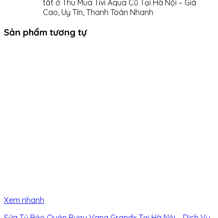
tắt
ở Thu Mua Tivi Aqua Cũ Tại Hà Nội – Giá
Cao, Uy Tín, Thanh Toán Nhanh
Sản phẩm tương tự
Xem nhanh
Sửa Tủ Bảo Quản Rượu Vang Grandx Tại Hà Nội – Dịch Vụ