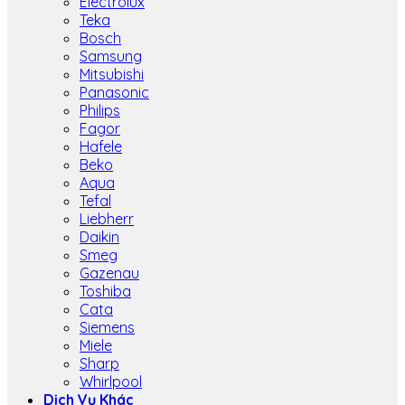
Electrolux
Teka
Bosch
Samsung
Mitsubishi
Panasonic
Philips
Fagor
Hafele
Beko
Aqua
Tefal
Liebherr
Daikin
Smeg
Gazenau
Toshiba
Cata
Siemens
Miele
Sharp
Whirlpool
Dịch Vụ Khác