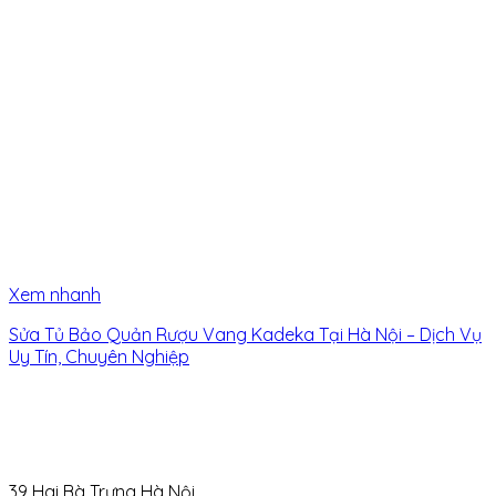
Xem nhanh
Sửa Tủ Bảo Quản Rượu Vang Kadeka Tại Hà Nội – Dịch Vụ
Uy Tín, Chuyên Nghiệp
39 Hai Bà Trưng Hà Nội