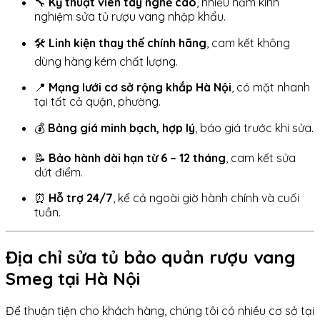
🔧
Kỹ thuật viên tay nghề cao
, nhiều năm kinh
nghiệm sửa tủ rượu vang nhập khẩu.
🛠️
Linh kiện thay thế chính hãng
, cam kết không
dùng hàng kém chất lượng.
📍
Mạng lưới cơ sở rộng khắp Hà Nội
, có mặt nhanh
tại tất cả quận, phường.
💰
Bảng giá minh bạch, hợp lý
, báo giá trước khi sửa.
📝
Bảo hành dài hạn từ 6 – 12 tháng
, cam kết sửa
dứt điểm.
⏰
Hỗ trợ 24/7
, kể cả ngoài giờ hành chính và cuối
tuần.
Địa chỉ sửa tủ bảo quản rượu vang
Smeg tại Hà Nội
Để thuận tiện cho khách hàng, chúng tôi có nhiều cơ sở tại