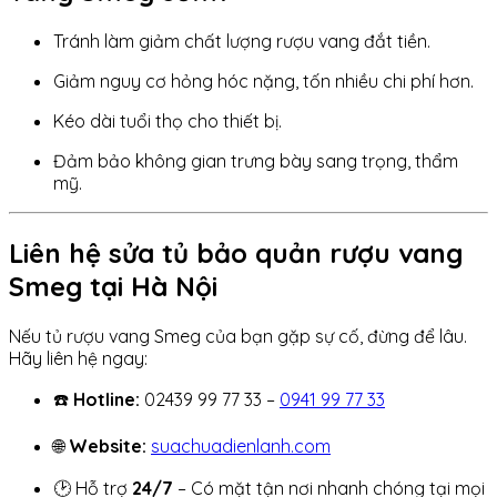
Tránh làm giảm chất lượng rượu vang đắt tiền.
Giảm nguy cơ hỏng hóc nặng, tốn nhiều chi phí hơn.
Kéo dài tuổi thọ cho thiết bị.
Đảm bảo không gian trưng bày sang trọng, thẩm
mỹ.
Liên hệ sửa tủ bảo quản rượu vang
Smeg tại Hà Nội
Nếu tủ rượu vang Smeg của bạn gặp sự cố, đừng để lâu.
Hãy liên hệ ngay:
☎️
Hotline:
02439 99 77 33 –
0941 99 77 33
🌐
Website:
suachuadienlanh.com
🕑 Hỗ trợ
24/7
– Có mặt tận nơi nhanh chóng tại mọi