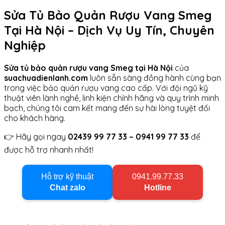
Sửa Tủ Bảo Quản Rượu Vang Smeg
Tại Hà Nội – Dịch Vụ Uy Tín, Chuyên
Nghiệp
Sửa tủ bảo quản rượu vang Smeg tại Hà Nội
của
suachuadienlanh.com
luôn sẵn sàng đồng hành cùng bạn
trong việc bảo quản rượu vang cao cấp. Với đội ngũ kỹ
thuật viên lành nghề, linh kiện chính hãng và quy trình minh
bạch, chúng tôi cam kết mang đến sự hài lòng tuyệt đối
cho khách hàng.
👉 Hãy gọi ngay
02439 99 77 33 – 0941 99 77 33
để
được hỗ trợ nhanh nhất!
Hỗ trợ kỹ thuật
0941.99.77.33
Chat zalo
Hotline