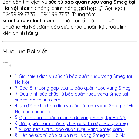
Bạn cần tìm dịch vụ
sửa tủ bảo quản rượu vang Smeg tại
Hà Nội
nhanh chóng, chính hãng, giá hợp lý? Gọi ngay
02439 99 77 33 – 0941 99 77 33. Trung tâm
suachuadienlanh.com
có mặt tại tất cả các quận,
phường Hà Nội, đảm bảo sửa chữa chuẩn kỹ thuật, linh
kiện chính hãng.
Mục Lục Bài Viết
Giới thiệu dịch vụ sửa tủ bảo quản rượu vang Smeg tại
Hà Nội
Các lỗi thường gặp của tủ bảo quản rượu vang Smeg
Quy trình sửa chữa tủ bảo quản rượu vang Smeg tại
suachuadienlanh.com
Ưu điểm khi chọn dịch vụ sửa tủ rượu vang Smeg tại Hà
Nội của chúng tôi
Địa chỉ sửa tủ bảo quản rượu vang Smeg tại Hà Nội
Bảng giá tham khảo dịch vụ sửa tủ rượu vang Smeg
Vì sao nên sửa tủ bảo quản rượu vang Smeg sớm?
Liên hệ sửa tủ bảo quản rượu vang Smeg tại Hà Nội