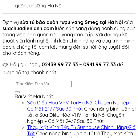
quận, phường Hà Nội.
Dịch vụ
sửa tủ bảo quản rượu vang Smeg tại Hà Nội
của
suachuadienlanh.com
luôn sẵn sàng đồng hành cùng bạn
trong việc bảo quản rượu vang cao cấp. Với đội ngũ kỹ
thuật viên lành nghề, linh kiện chính hãng và quy trình minh
bạch, chúng tôi cam kết mang đến sự hài lòng tuyệt đối
cho khách hàng.
👉 Hãy gọi ngay
02439 99 77 33 – 0941 99 77 33
để
được hỗ trợ nhanh nhất!
Bài Viết Mới Nhất
Sửa Điều Hòa VRV Tại Hà Nội Chuyên Nghiệp –
Có Mặt 24/7 Sau 30 Phút
Chức năng bình luận bị
tắt
ở Sửa Điều Hòa VRV Tại Hà Nội Chuyên
Nghiệp – Có Mặt 24/7 Sau 30 Phút
Thay Mặt Kính Bếp Từ Sunhouse Chính Hãng Giá
Tốt
Chức năng bình luận bị tắt
ở Thay Mặt Kính