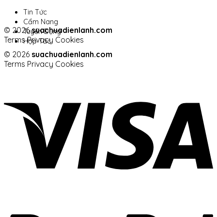
Tin Tức
Cẩm Nang
© 2026
suachuadienlanh.com
Tuyển Dụng
Terms
Privacy
Cookies
Hợp Tác
© 2026
suachuadienlanh.com
Terms
Privacy
Cookies