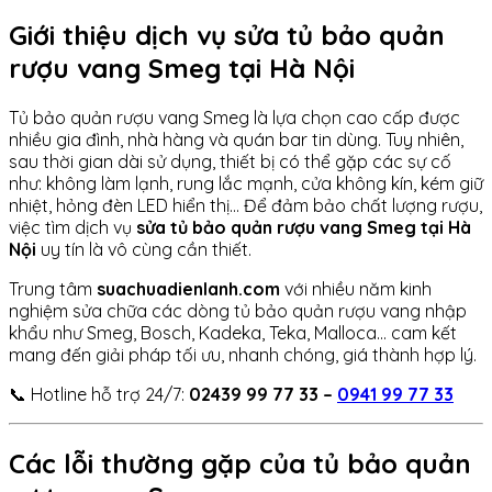
Giới thiệu dịch vụ sửa tủ bảo quản
rượu vang Smeg tại Hà Nội
Tủ bảo quản rượu vang Smeg là lựa chọn cao cấp được
nhiều gia đình, nhà hàng và quán bar tin dùng. Tuy nhiên,
sau thời gian dài sử dụng, thiết bị có thể gặp các sự cố
như: không làm lạnh, rung lắc mạnh, cửa không kín, kém giữ
nhiệt, hỏng đèn LED hiển thị… Để đảm bảo chất lượng rượu,
việc tìm dịch vụ
sửa tủ bảo quản rượu vang Smeg tại Hà
Nội
uy tín là vô cùng cần thiết.
Trung tâm
suachuadienlanh.com
với nhiều năm kinh
nghiệm sửa chữa các dòng tủ bảo quản rượu vang nhập
khẩu như Smeg, Bosch, Kadeka, Teka, Malloca… cam kết
mang đến giải pháp tối ưu, nhanh chóng, giá thành hợp lý.
📞 Hotline hỗ trợ 24/7:
02439 99 77 33 –
0941 99 77 33
Các lỗi thường gặp của tủ bảo quản