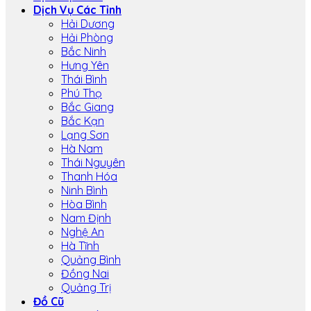
Dịch Vụ Các Tỉnh
Hải Dương
Hải Phòng
Bắc Ninh
Hưng Yên
Thái Bình
Phú Thọ
Bắc Giang
Bắc Kạn
Lạng Sơn
Hà Nam
Thái Nguyên
Thanh Hóa
Ninh Bình
Hòa Bình
Nam Định
Nghệ An
Hà Tĩnh
Quảng Bình
Đồng Nai
Quảng Trị
Đồ Cũ