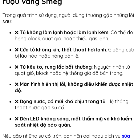
rượu vang Smeg
Trong quá trình sử dụng, người dùng thường gặp những lỗi
sau:
❌
Tủ không làm lạnh hoặc làm lạnh kém
: Có thể do
hỏng block, quạt gió, hoặc thiếu gas lạnh.
❌
Cửa tủ không kín, thất thoát hơi lạnh
: Gioăng cửa
bị lão hóa hoặc hỏng bản lề.
❌
Tủ kêu to, rung lắc bất thường
: Nguyên nhân từ
quạt gió, block hoặc hệ thống giá đỡ bên trong.
❌
Màn hình hiển thị lỗi, không điều khiển được nhiệt
độ
.
❌
Đọng nước, có mùi khó chịu trong tủ
: Hệ thống
thoát nước gặp sự cố.
❌
Đèn LED không sáng, mất thẩm mỹ và khó kiểm
soát nhiệt độ bảo quản.
Nếu gặp những sự cố trên, bạn nên gọi ngay dịch vụ
sửa