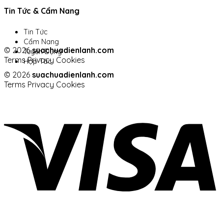
Tin Tức & Cẩm Nang
Tin Tức
Cẩm Nang
© 2026
suachuadienlanh.com
Tuyển Dụng
Terms
Privacy
Cookies
Hợp Tác
© 2026
suachuadienlanh.com
Terms
Privacy
Cookies