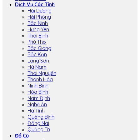
Dịch Vụ Các Tỉnh
Hải Dương
Hải Phòng
Bắc Ninh
Hưng Yên
Thái Bình
Phú Thọ
Bắc Giang
Bắc Kạn
Lạng Sơn
Hà Nam
Thái Nguyên
Thanh Hóa
Ninh Bình
Hòa Bình
Nam Định
Nghệ An
Hà Tĩnh
Quảng Bình
Đồng Nai
Quảng Trị
Đồ Cũ