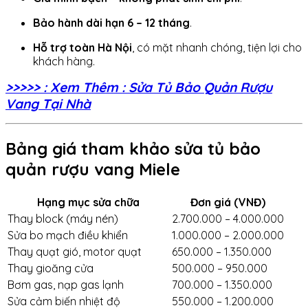
Bảo hành dài hạn 6 – 12 tháng
.
Hỗ trợ toàn Hà Nội
, có mặt nhanh chóng, tiện lợi cho
khách hàng.
>>>>> : Xem Thêm : Sửa Tủ Bảo Quản Rượu
Vang Tại Nhà
Bảng giá tham khảo sửa tủ bảo
quản rượu vang Miele
Hạng mục sửa chữa
Đơn giá (VNĐ)
Thay block (máy nén)
2.700.000 – 4.000.000
Sửa bo mạch điều khiển
1.000.000 – 2.000.000
Thay quạt gió, motor quạt
650.000 – 1.350.000
Thay gioăng cửa
500.000 – 950.000
Bơm gas, nạp gas lạnh
700.000 – 1.350.000
Sửa cảm biến nhiệt độ
550.000 – 1.200.000