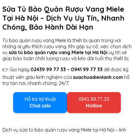
Sửa Tủ Bảo Quản Rượu Vang Miele
Tại Hà Nội – Dịch Vụ Uy Tín, Nhanh
Chóng, Bảo Hành Dài Hạn
Tủ bảo quản rượu vang Miele là thiết bị quan trọng với
những ai yêu thích rượu vang. Khi gặp sự cố, việc chọn dịch
vụ
sửa tủ bảo quản rượu vang Miele tại Hà Nội
uy tín sẽ
giúp bảo toàn chất lượng rượu và kéo dài tuổi thọ thiết bị.
👉 Gọi ngay
02439 99 77 33 – 0941 99 77 33
để được kỹ
thuật viên giàu kinh nghiệm của
suachuadienlanh.com
hỗ
trợ tận nơi, nhanh chóng, 24/7.
Hỗ trợ kỹ thuật
0941.99.77.33
Chat zalo
Hotline
Dịch vụ sửa tủ bảo quản rượu vang Miele tại Hà Nội – linh