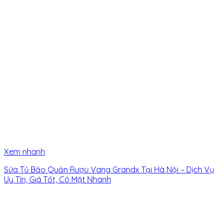
Xem nhanh
Sửa Tủ Bảo Quản Rượu Vang Grandx Tại Hà Nội – Dịch Vụ
Uy Tín, Giá Tốt, Có Mặt Nhanh