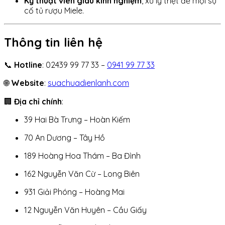
Kỹ thuật viên giàu kinh nghiệm
, xử lý triệt để mọi sự
cố tủ rượu Miele.
Thông tin liên hệ
📞
Hotline
: 02439 99 77 33 –
0941 99 77 33
🌐
Website
:
suachuadienlanh.com
🏢
Địa chỉ chính
:
39 Hai Bà Trưng – Hoàn Kiếm
70 An Dương – Tây Hồ
189 Hoàng Hoa Thám – Ba Đình
162 Nguyễn Văn Cừ – Long Biên
931 Giải Phóng – Hoàng Mai
12 Nguyễn Văn Huyên – Cầu Giấy