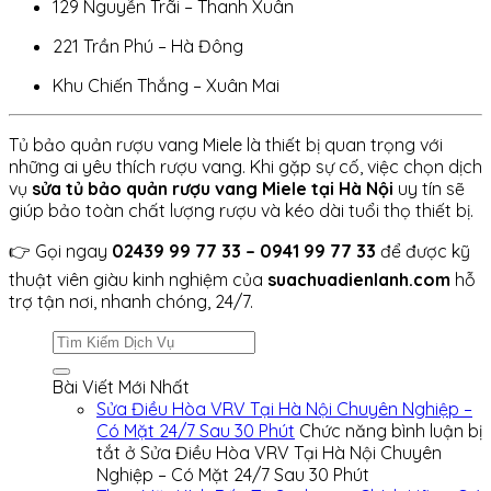
129 Nguyễn Trãi – Thanh Xuân
221 Trần Phú – Hà Đông
Khu Chiến Thắng – Xuân Mai
Tủ bảo quản rượu vang Miele là thiết bị quan trọng với
những ai yêu thích rượu vang. Khi gặp sự cố, việc chọn dịch
vụ
sửa tủ bảo quản rượu vang Miele tại Hà Nội
uy tín sẽ
giúp bảo toàn chất lượng rượu và kéo dài tuổi thọ thiết bị.
👉 Gọi ngay
02439 99 77 33 – 0941 99 77 33
để được kỹ
thuật viên giàu kinh nghiệm của
suachuadienlanh.com
hỗ
trợ tận nơi, nhanh chóng, 24/7.
Bài Viết Mới Nhất
Sửa Điều Hòa VRV Tại Hà Nội Chuyên Nghiệp –
Có Mặt 24/7 Sau 30 Phút
Chức năng bình luận bị
tắt
ở Sửa Điều Hòa VRV Tại Hà Nội Chuyên
Nghiệp – Có Mặt 24/7 Sau 30 Phút