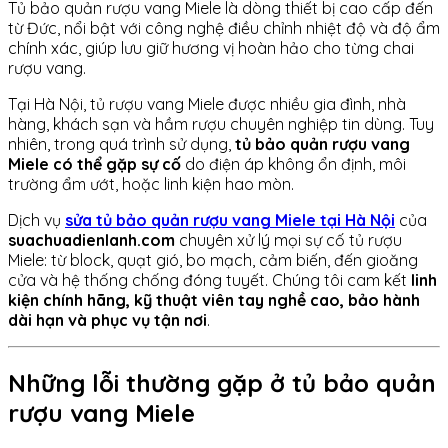
Tủ bảo quản rượu vang Miele là dòng thiết bị cao cấp đến
từ Đức, nổi bật với công nghệ điều chỉnh nhiệt độ và độ ẩm
chính xác, giúp lưu giữ hương vị hoàn hảo cho từng chai
rượu vang.
Tại Hà Nội, tủ rượu vang Miele được nhiều gia đình, nhà
hàng, khách sạn và hầm rượu chuyên nghiệp tin dùng. Tuy
nhiên, trong quá trình sử dụng,
tủ bảo quản rượu vang
Miele có thể gặp sự cố
do điện áp không ổn định, môi
trường ẩm ướt, hoặc linh kiện hao mòn.
Dịch vụ
sửa tủ bảo quản rượu vang Miele tại Hà Nội
của
suachuadienlanh.com
chuyên xử lý mọi sự cố tủ rượu
Miele: từ block, quạt gió, bo mạch, cảm biến, đến gioăng
cửa và hệ thống chống đóng tuyết. Chúng tôi cam kết
linh
kiện chính hãng, kỹ thuật viên tay nghề cao, bảo hành
dài hạn và phục vụ tận nơi
.
Những lỗi thường gặp ở tủ bảo quản
rượu vang Miele