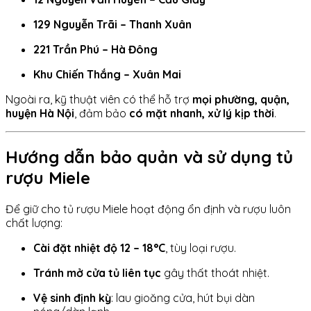
129 Nguyễn Trãi – Thanh Xuân
221 Trần Phú – Hà Đông
Khu Chiến Thắng – Xuân Mai
Ngoài ra, kỹ thuật viên có thể hỗ trợ
mọi phường, quận,
huyện Hà Nội
, đảm bảo
có mặt nhanh, xử lý kịp thời
.
Hướng dẫn bảo quản và sử dụng tủ
rượu Miele
Để giữ cho tủ rượu Miele hoạt động ổn định và rượu luôn
chất lượng:
Cài đặt nhiệt độ 12 – 18°C
, tùy loại rượu.
Tránh mở cửa tủ liên tục
gây thất thoát nhiệt.
Vệ sinh định kỳ
: lau gioăng cửa, hút bụi dàn