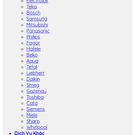
Electrolux
Teka
Bosch
Samsung
Mitsubishi
Panasonic
Philips
Fagor
Hafele
Beko
Aqua
Tefal
Liebherr
Daikin
Smeg
Gazenau
Toshiba
Cata
Siemens
Miele
Sharp
Whirlpool
Dịch Vụ Khác